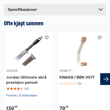
Bredde
8 cm
Dette produktet har ikke fått noen omtale ennå.
Spesifikasjoner
Hvis du kjøper produktet får du invitasjon til å gi
en omtale.
Ofte kjøpt sammen
JORDAN
HOME-IT
Jordan Ultimate skrå
KNAGG I BØK HVIT
presisjon pensel
☆
☆
☆
☆
☆
(
0
)
☆
☆
☆
☆
☆
(
12
)
Finnes i 3 størrelser
139
00
79
00