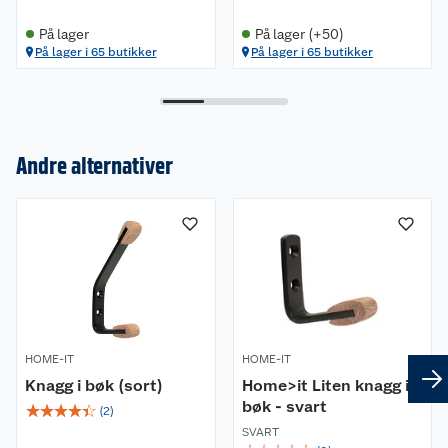
På lager
På lager (+50)
På lager i 65 butikker
På lager i 65 butikker
Andre alternativer
Om oss
Kundeservice
Nyheter
Butikker
Våre merkevarer
Kontakt oss
Våre kjeder
HOME-IT
HOME-IT
Retur- og angrerett
Kjøpsvilkår
Hageinspirasjon
Knagg i bøk (sort)
Home>it Liten knagg i
bøk - svart
☆
☆
☆
☆
☆
Reklamasjon
Personvern
(
2
)
Lavprisløfte
Oppussing med utemaling
SVART