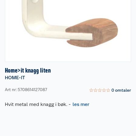
Home>it knagg liten
HOME-IT
Art nr: 5708614127087
☆
☆
☆
☆
☆
0
omtaler
Hvit metal med knagg i bøk.
-
les mer