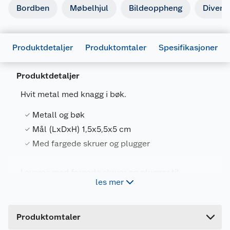
Bordben
Møbelhjul
Bildeoppheng
Divers
Produktdetaljer
Produktomtaler
Spesifikasjoner
Produktdetaljer
Hvit metal med knagg i bøk.
Generelt
Metall og bøk
Artikkelnummer
5708614127087
Mål (LxDxH) 1,5x5,5x5 cm
Leverandørens artikkelnummer
12708
Med fargede skruer og plugger
Farge
HVIT
Leveres med fargede skruer og plugger til
Forpakningsmål
les mer
montering.
Bruttovekt
0.06 kg
Mål (LxDxH) 1,5x5,5x5 cm.
Høyde
12.5 cm
Produktomtaler
Lengde
6.5 cm
Materiale: Metall og bøk.