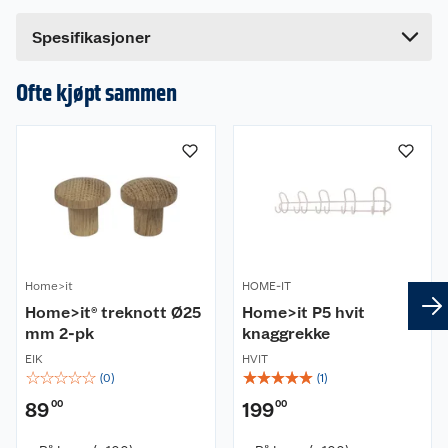
Bredde
9 cm
Farge: Sort
Dette produktet har ikke fått noen omtale ennå.
Spesifikasjoner
Antall knagger: 3 stk
Hvis du kjøper produktet får du invitasjon til å gi
en omtale.
Inkludert i pakken: Skruer.
Ofte kjøpt sammen
Produsert i Danmark.
Mål:
Lengde: 35 cm
Bredde: 7 cm
Høyde: 2,5 cm
Home>it
HOME-IT
Home>it® treknott Ø25
Home>it P5 hvit
mm 2-pk
knaggrekke
EIK
HVIT
☆
☆
☆
☆
☆
☆
☆
☆
☆
☆
(
0
)
(
1
)
89
00
199
00