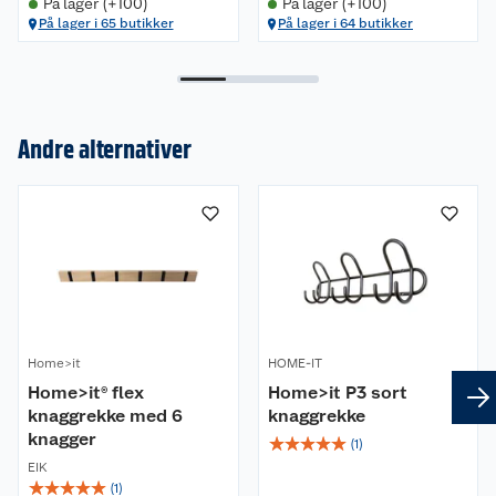
På lager (+100)
På lager (+100)
På lager i 65 butikker
På lager i 64 butikker
Andre alternativer
Om oss
Kundeservice
Nyheter
Butikker
Våre merkevarer
Kontakt oss
Våre kjeder
Home>it
HOME-IT
Retur- og angrerett
Home>it® flex
Home>it P3 sort
Kjøpsvilkår
Hageinspirasjon
knaggrekke med 6
knaggrekke
knagger
☆
☆
☆
☆
☆
Reklamasjon
Personvern
(
1
)
Lavprisløfte
Oppussing med utemaling
EIK
☆
☆
☆
☆
☆
(
1
)