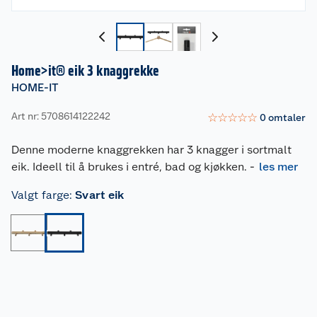
Home>it® eik 3 knaggrekke
HOME-IT
Art nr: 5708614122242
☆
☆
☆
☆
☆
0
omtaler
Denne moderne knaggrekken har 3 knagger i sortmalt
eik. Ideell til å brukes i entré, bad og kjøkken.
-
les mer
Valgt farge
:
Svart eik