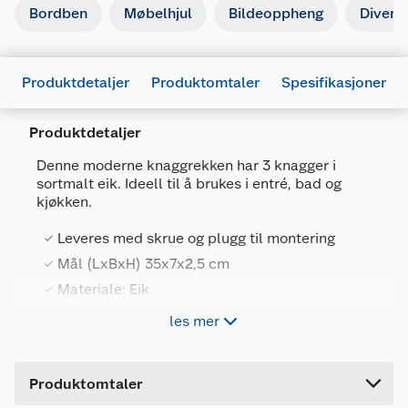
Bordben
Møbelhjul
Bildeoppheng
Divers
Produktdetaljer
Produktomtaler
Spesifikasjoner
Produktdetaljer
Denne moderne knaggrekken har 3 knagger i
sortmalt eik. Ideell til å brukes i entré, bad og
Generelt
kjøkken.
Artikkelnummer
5708614122242
Leveres med skrue og plugg til montering
Leverandørens artikkelnummer
12224
Mål (LxBxH) 35x7x2,5 cm
Farge
SVART EIK
Materiale: Eik
Forpakningsmål
3 knagger
les mer
Bruttovekt
0.2 kg
Høyde
9 cm
Egenskaper
Produktomtaler
Lengde
35 cm
Materialer: eik