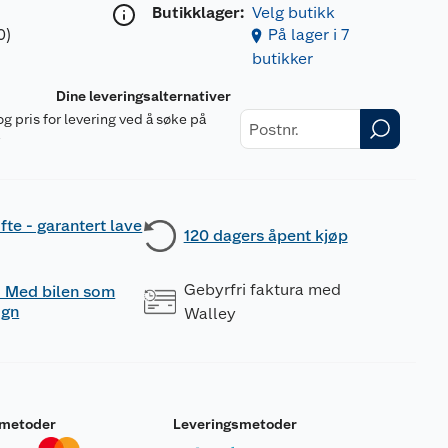
Butikklager:
Velg butikk
0)
På lager i 7
butikker
Dine leveringsalternativer
og pris for levering ved å søke på
r
fte - garantert lave
120 dagers åpent kjøp
Gebyrfri faktura med
 - Med bilen som
ogn
Walley
smetoder
Leveringsmetoder