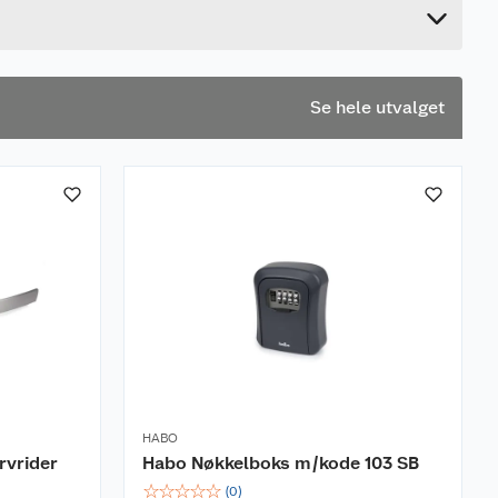
11 cm
Se hele utvalget
HABO
rvrider
Habo Nøkkelboks m/kode 103 SB
☆
☆
☆
☆
☆
(
0
)