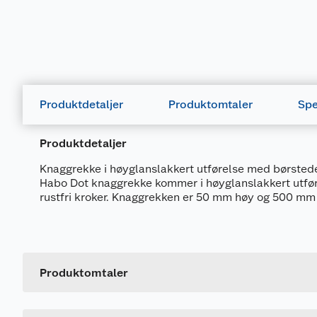
Produktdetaljer
Produktomtaler
Spe
Produktdetaljer
Knaggrekke i høyglanslakkert utførelse med børstede,
Habo Dot knaggrekke kommer i høyglanslakkert utfø
rustfri kroker. Knaggrekken er 50 mm høy og 500 mm
Generelt
Artikkelnummer
Leverandørens artikkelnummer
Produktomtaler
Størrelse