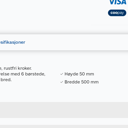
sifikasjoner
 rustfri kroker.
relse med 6 børstede,
Høyde 50 mm
 bred.
Bredde 500 mm
Forpakningsmål
7317900148064
Bruttovekt
14806
Høyde
6
Lengde