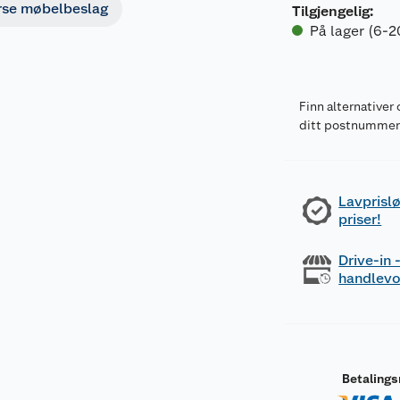
rse møbelbeslag
Tilgjengelig
:
På lager (6-2
Finn alternativer 
ditt postnumme
Lavprislø
priser!
Drive-in
handlev
Betaling