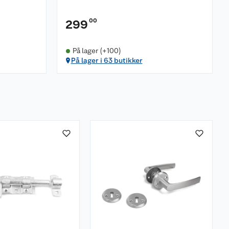
00
299
På lager (+100)
På lager i 63 butikker