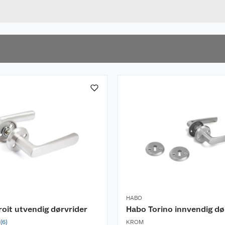
u kjøper produktet får du invitasjon til å gi en omtale.
HVIT
Bredde
HABO
oit utvendig dørvrider
Habo Torino innvendig dø
(
6
)
KROM