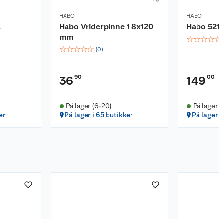
HABO
HABO
l
Habo Vriderpinne 1 8x120
Habo 521
mm
☆
☆
☆
☆
☆
☆
☆
☆
☆
(
0
)
90
00
36
149
På lager (6-20)
På lager
er
På lager i 65 butikker
På lager