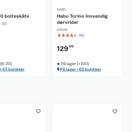
HABO
0 bolteskåte
Habo Torino innvendig
dørvrider
☆
(
0
)
KROM
☆
☆
☆
☆
☆
(
15
)
00
129
 (6-20)
På lager (+100)
 i 63 butikker
På lager i 65 butikker