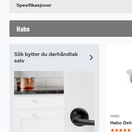
Dette produktet har ikke fått noen omtale ennå. Hvis d
Farge
Spesifikasjoner
Habo
Slik bytter du dørhåndtak
selv
HABO
Habo Detr
☆
☆
☆
☆
☆