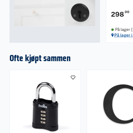
00
298
På lager 
På lager 
Ofte kjøpt sammen