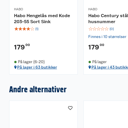
HABO
HABO
Habo Hengelås med Kode
Habo Century stå
203-55 Sort Sink
husnummer
☆
☆
☆
☆
☆
☆
☆
☆
☆
☆
(
1
)
(
0
)
Finnes i 10 størrelser
00
00
179
179
På lager (6-20)
På lager
På lager i 63 butikker
På lager i 43 butikk
Andre alternativer