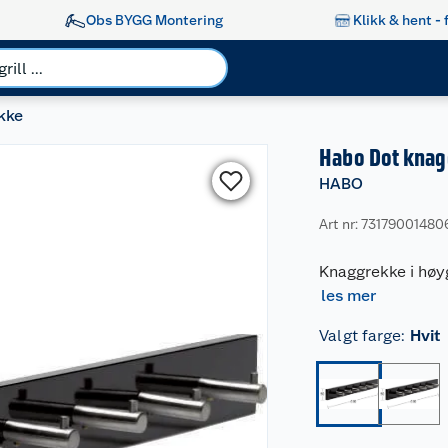
Obs BYGG Montering
Klikk & hent - 
kke
Habo Dot kna
HABO
Art nr: 73179001480
Knaggrekke i høyg
les mer
Valgt farge
:
Hvit