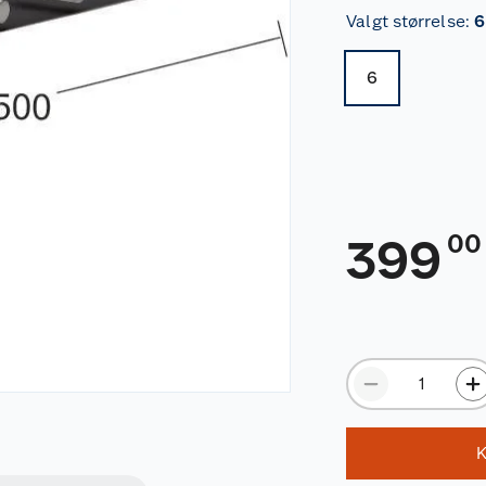
Valgt størrelse
:
6
6
00
399
K