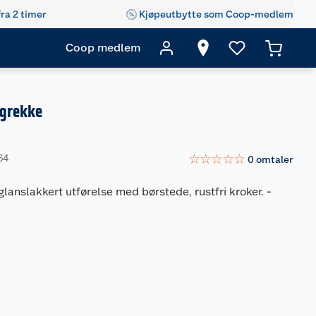
fra 2 timer
Kjøpeutbytte som Coop-medlem
Coop medlem
ggrekke
☆
☆
☆
☆
☆
64
0
omtaler
lanslakkert utførelse med børstede, rustfri kroker.
-