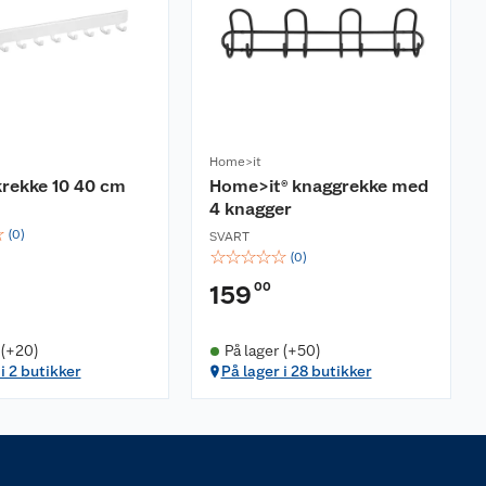
Home>it
krekke 10 40 cm
Home>it® knaggrekke med
4 knagger
☆
(
0
)
SVART
☆
☆
☆
☆
☆
(
0
)
00
159
 (+20)
På lager (+50)
i 2 butikker
På lager i 28 butikker