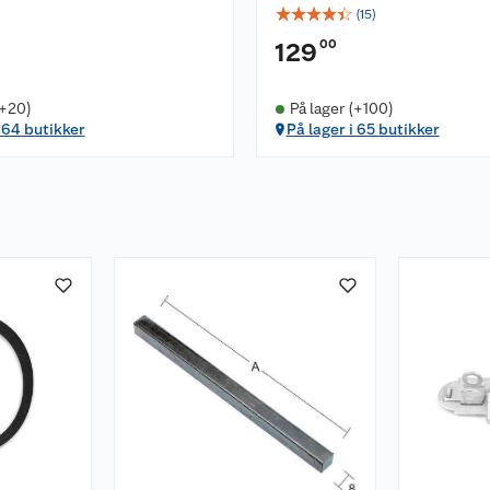
☆
☆
☆
☆
☆
(
15
)
00
129
(+20)
På lager (+100)
i 64 butikker
På lager i 65 butikker