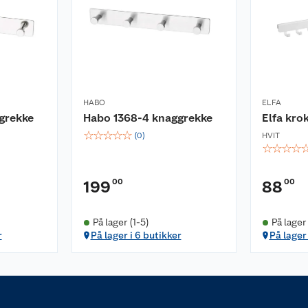
HABO
ELFA
grekke
Habo 1368-4 knaggrekke
Elfa kro
☆
☆
☆
☆
☆
(
0
)
HVIT
☆
☆
☆
☆
00
00
199
88
På lager (1-5)
På lager
r
På lager i 6 butikker
På lager 