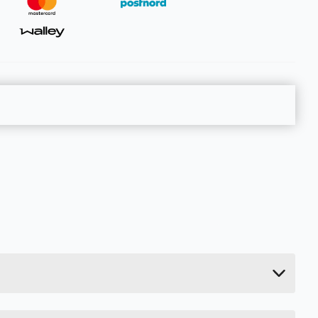
1 kg
5 cm
70 cm