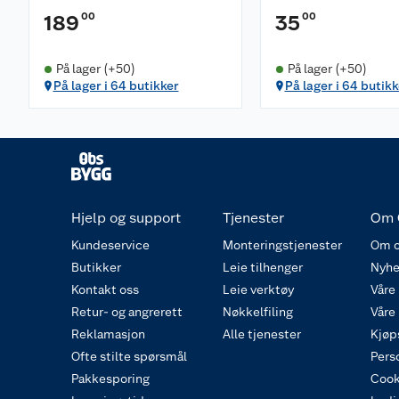
00
00
189
35
På lager (+50)
På lager (+50)
På lager i 64 butikker
På lager i 64 butikk
Hjelp og support
Tjenester
Om 
Kundeservice
Monteringstjenester
Om o
Butikker
Leie tilhenger
Nyhe
Kontakt oss
Leie verktøy
Våre
Retur- og angrerett
Nøkkelfiling
Våre
Reklamasjon
Alle tjenester
Kjøp
Ofte stilte spørsmål
Pers
Pakkesporing
Cook