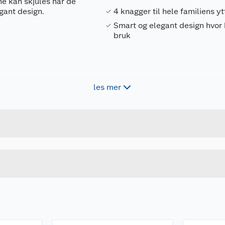
ne kan skjules når de
egant design.
4 knagger til hele familiens y
Smart og elegant design hvor 
bruk
les mer
Forpakningsmål
5708614124536
Bruttovekt
12453
Høyde
Lengde
Bredde