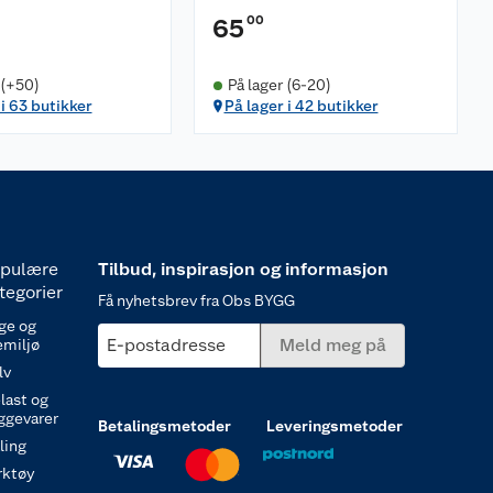
00
65
 (+50)
På lager (6-20)
 i 63 butikker
På lager i 42 butikker
pulære
Tilbud, inspirasjon og informasjon
tegorier
Få nyhetsbrev fra Obs BYGG
ge og
E-postadresse
Meld meg på
emiljø
lv
last og
ggevarer
Betalingsmetoder
Leveringsmetoder
ling
rktøy