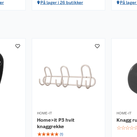
er
På lager i 26 butikker
På lager
HOME-IT
HOME-IT
Home>it P3 hvit
Knagg ru
knaggrekke
☆
☆
☆
☆
☆
☆
☆
☆
☆
(
1
)