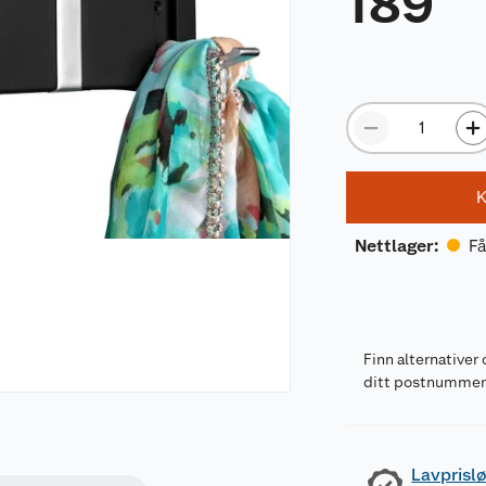
189
K
Få
Nettlager
:
Finn alternativer 
ditt postnumme
Lavprislø