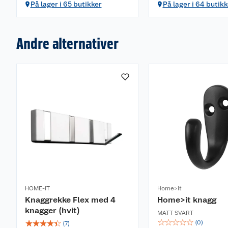
På lager i 65 butikker
På lager i 64 butikk
Andre alternativer
HOME-IT
Home>it
Knaggrekke Flex med 4
Home>it knagg
knagger (hvit)
MATT SVART
☆
☆
☆
☆
☆
☆
☆
☆
☆
☆
(
0
)
(
7
)