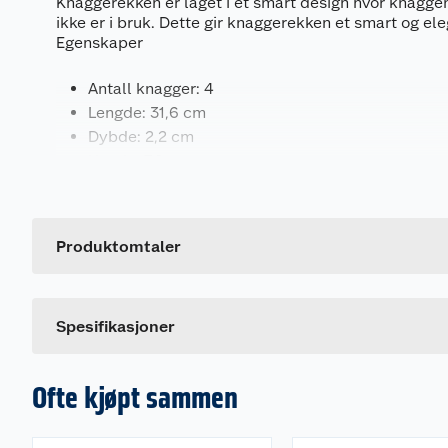
Knaggerekken er laget i et smart design hvor knagge
ikke er i bruk. Dette gir knaggerekken et smart og el
Egenskaper
Antall knagger: 4
Lengde: 31,6 cm
Dybde: 2,2 cm
Høyde: 7,2 cm
Generelt
Materiale: Plast og metall
Farge: Sort
Artikkelnummer
Maks vekt per krok: 3 kg
Leverandørens artikkelnummer
Produktomtaler
Inkluderer skruer og plugger til montering
Spesifikasjoner
Ofte kjøpt sammen