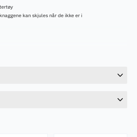
ttertøy
knaggene kan skjules når de ikke er i
0.369 kg
38.5 cm
7.6 cm
2.5 cm