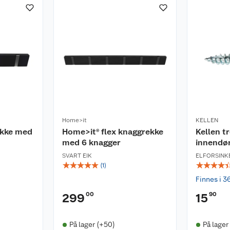
Home>it
KELLEN
ekke med
Home>it® flex knaggrekke
Kellen t
med 6 knagger
innendø
SVART EIK
ELFORSINK
☆
☆
☆
☆
☆
☆
☆
☆
☆
(
1
)
Finnes i 3
00
90
299
15
På lager (+50)
På lager