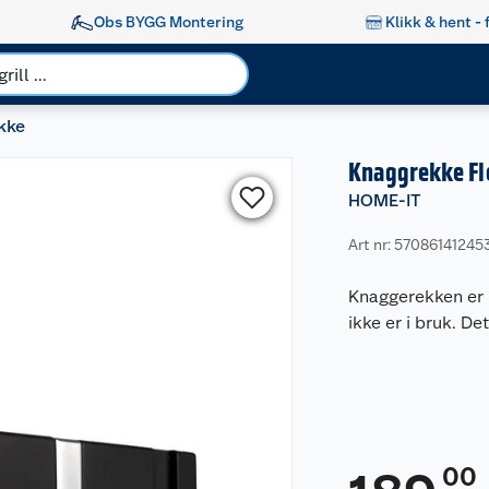
Obs BYGG Montering
Klikk & hent - 
kke
Knaggrekke Fl
HOME-IT
Art nr: 57086141245
Knaggerekken er l
ikke er i bruk. D
00