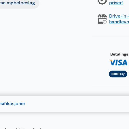
rse møbelbeslag
priser!
Drive-in
handlev
Betaling
sifikasjoner