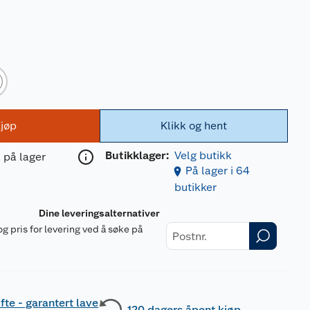
jøp
Klikk og hent
Butikklager:
Velg butikk
 på lager
På lager i 64
butikker
Dine leveringsalternativer
og pris for levering ved å søke på
r
fte - garantert lave
120 dagers åpent kjøp