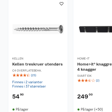
KELLEN
HOME-IT
Kellen treskruer utendørs
Home>it® knaggr
4 knagger
C4 OVERFLATEBEHA.
☆
☆
☆
☆
☆
(
25
)
SVART EIK
☆
☆
☆
☆
☆
(
2
)
Finnes i 2 varianter
Finnes i 37 størrelser
90
00
54
249
På lager
På lager (+50)