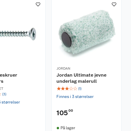
JORDAN
reskruer
Jordan Ultimate jevne
rs
underlag malerull
☆
☆
☆
☆
☆
ET
(
1
)
☆
(
3
)
Finnes i 3 størrelser
6 størrelser
00
105
På lager