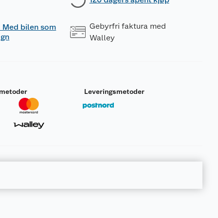
Gebyrfri faktura med
 - Med bilen som
ogn
Walley
smetoder
Leveringsmetoder