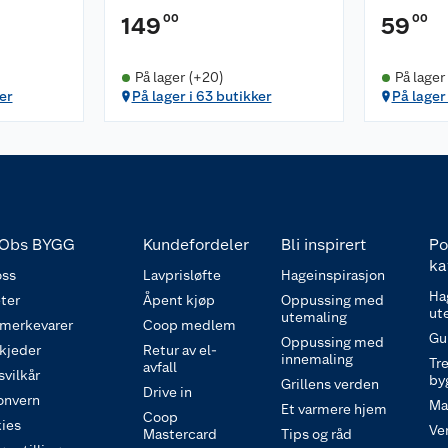
00
00
149
59
På lager (+20)
På lager
er
På lager i 63 butikker
På lager
Obs BYGG
Kundefordeler
Bli inspirert
Po
ka
ss
Lavprisløfte
Hageinspirasjon
Ha
ter
Åpent kjøp
Oppussing med
ut
utemaling
 merkevarer
Coop medlem
Gu
Oppussing med
 kjeder
Retur av el-
innemaling
Tre
avfall
svilkår
by
Grillens verden
Drive in
onvern
Ma
Et varmere hjem
Coop
ies
Ve
Mastercard
Tips og råd