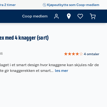
fra 2 timer
Kjøpeutbytte som Coop-medlem
Coop medlem
ex med 4 knagger (sort)
☆
☆
☆
☆
☆
36
4
omtaler
aget i et smart design hvor knaggene kan skjules når de
ette gir knaggerekken et smart
...
les mer