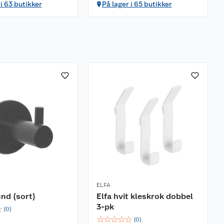
 i 63 butikker
På lager i 65 butikker
ELFA
nd (sort)
Elfa hvit kleskrok dobbel
3-pk
☆
(
0
)
☆
☆
☆
☆
☆
(
0
)