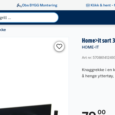
Obs BYGG Montering
Klikk & hent - 
kke
Home>it sort 
HOME-IT
Art nr: 57086141249
Knaggrekke i en 
å henge yttertøy,
00