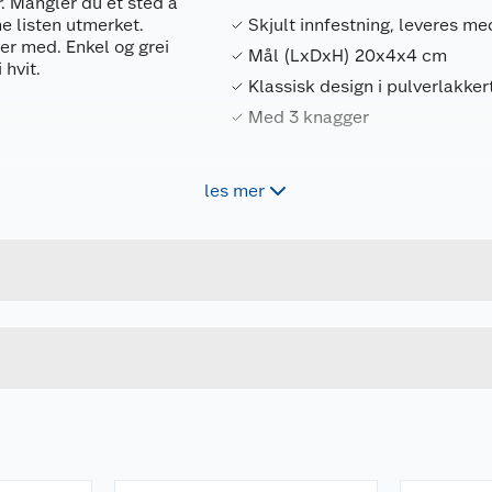
. Mangler du et sted å
e listen utmerket.
Skjult innfestning, leveres me
er med. Enkel og grei
Mål (LxDxH) 20x4x4 cm
 hvit.
Klassisk design i pulverlakkert
Med 3 knagger
les mer
Forpakningsmål
5708614124932
Bruttovekt
12493
Høyde
Lengde
u kjøper produktet får du invitasjon til å gi en omtale.
Bredde