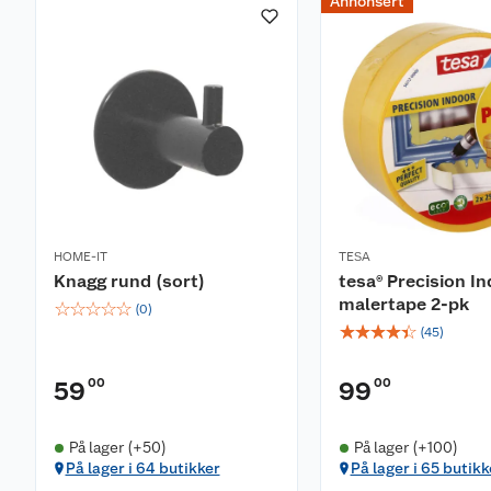
Annonsert
HOME-IT
TESA
Knagg rund (sort)
tesa® Precision I
malertape 2-pk
☆
☆
☆
☆
☆
(
0
)
☆
☆
☆
☆
☆
(
45
)
00
00
59
99
På lager (+50)
På lager (+100)
På lager i 64 butikker
På lager i 65 butikk