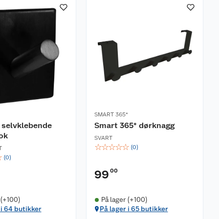
SMART 365*
 selvklebende
Smart 365* dørknagg
ok
SVART
☆
☆
☆
☆
☆
(
0
)
T
☆
(
0
)
00
99
 (+100)
På lager (+100)
 i 64 butikker
På lager i 65 butikker