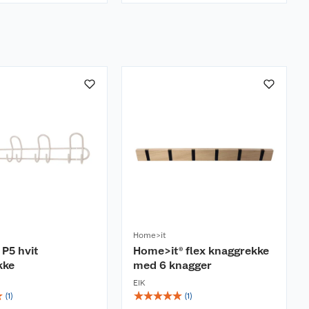
Home>it
P5 hvit
Home>it® flex knaggrekke
kke
med 6 knagger
EIK
☆
☆
☆
☆
☆
☆
(
1
)
(
1
)