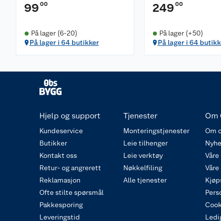
00
00
99
249
På lager (6-20)
På lager (+50)
På lager i 64 butikker
På lager i 64 butikk
Hjelp og support
Tjenester
Om 
Kundeservice
Monteringstjenester
Om o
Butikker
Leie tilhenger
Nyhe
Kontakt oss
Leie verktøy
Våre
Retur- og angrerett
Nøkkelfiling
Våre
Reklamasjon
Alle tjenester
Kjøp
Ofte stilte spørsmål
Pers
Pakkesporing
Cook
Leveringstid
Ledig