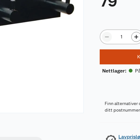
79
K
På
Nettlager
:
Finn alternativer 
ditt postnumme
Lavprislø