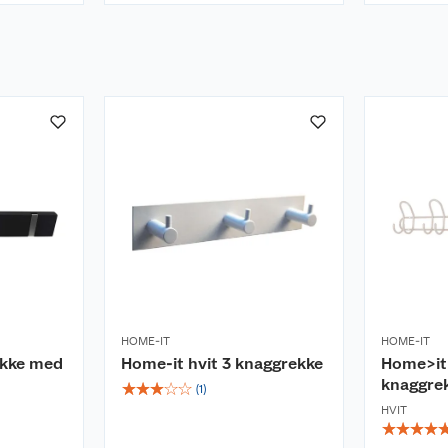
HOME-IT
HOME-IT
ekke med
Home-it hvit 3 knaggrekke
Home>it 
knaggre
☆
☆
☆
☆
☆
(
1
)
HVIT
☆
☆
☆
☆