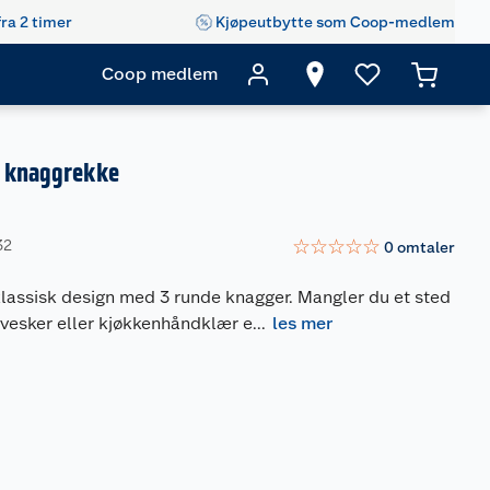
fra 2 timer
Kjøpeutbytte som Coop-medlem
Coop medlem
3 knaggrekke
☆
☆
☆
☆
☆
32
0
omtaler
klassisk design med 3 runde knagger. Mangler du et sted
 vesker eller kjøkkenhåndklær e
...
les mer