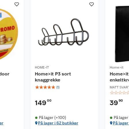
HOME-IT
Home>it
ndoor
Home>it P3 sort
Home>it
knaggrekke
enkeltkr
☆
☆
☆
☆
☆
(
1
)
MATT SVAR
☆
☆
☆
☆
00
90
149
39
På lager (+100)
På lager
er
På lager i 62 butikker
På lager