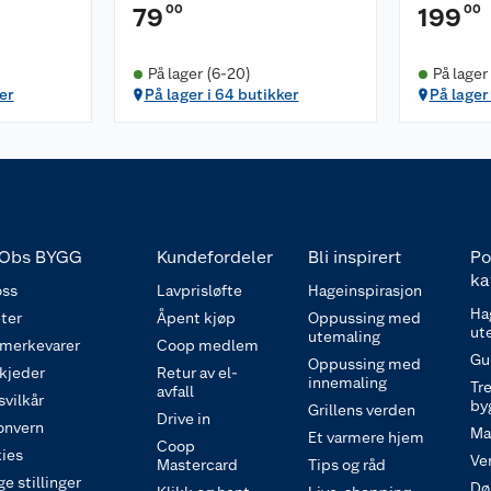
00
00
79
199
På lager (6-20)
På lager
er
På lager i 64 butikker
På lager
Obs BYGG
Kundefordeler
Bli inspirert
Po
ka
ss
Lavprisløfte
Hageinspirasjon
Ha
ter
Åpent kjøp
Oppussing med
ut
utemaling
 merkevarer
Coop medlem
Gu
Oppussing med
 kjeder
Retur av el-
innemaling
Tre
avfall
svilkår
by
Grillens verden
Drive in
onvern
Ma
Et varmere hjem
Coop
ies
Ve
Mastercard
Tips og råd
e stillinger
Dø