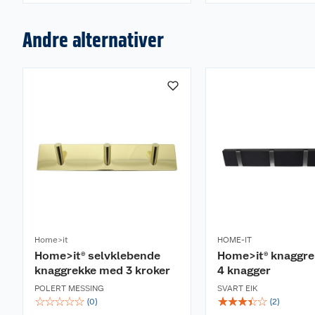
Andre alternativer
Home>it
HOME-IT
Home>it® selvklebende
Home>it® knaggr
knaggrekke med 3 kroker
4 knagger
POLERT MESSING
SVART EIK
☆
☆
☆
☆
☆
☆
☆
☆
☆
☆
(
0
)
(
2
)