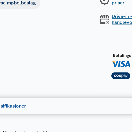
rse møbelbeslag
priser!
Drive-in
handlev
Betaling
sifikasjoner