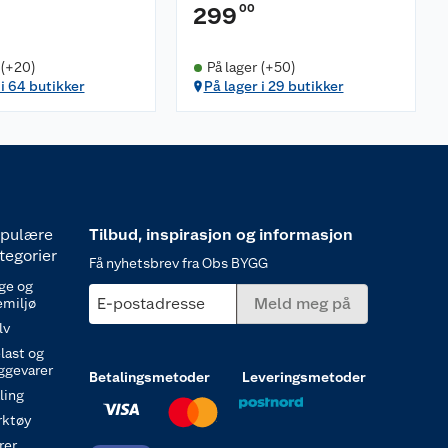
00
299
 (+20)
På lager (+50)
 i 64 butikker
På lager i 29 butikker
pulære
Tilbud, inspirasjon og informasjon
tegorier
Få nyhetsbrev fra Obs BYGG
ge og
E-postadresse
Meld meg på
emiljø
lv
last og
ggevarer
Betalingsmetoder
Leveringsmetoder
ling
rktøy
rer