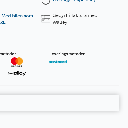
Gebyrfri faktura med
 - Med bilen som
ogn
Walley
smetoder
Leveringsmetoder