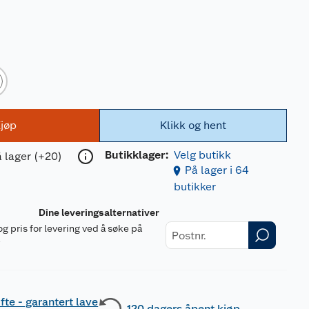
jøp
Klikk og hent
Butikklager:
Velg butikk
 lager (+20)
På lager i 64
butikker
Dine leveringsalternativer
og pris for levering ved å søke på
r
fte - garantert lave
120 dagers åpent kjøp