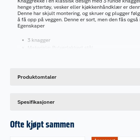
Knaggrekke i en klassisk design med 3 runde knagger
henge yttertøy, vesker eller kjøkkenhåndklær er denn
Denne har skjult montering, og skruer og plugger følg
å få opp på veggen. Denne er sort, men den fås også i
Egenskaper
3 knagger
Materiale: Pulverlakkert stål
Farge: Sort (fås også i hvit)
Generelt
Skjult innfestning
Artikkelnummer
Leveres med skruer og plugger til montering.
Leverandørens artikkelnummer
Produktomtaler
Mål
Dette produktet har ikke fått noen omtale ennå. Hvis d
Spesifikasjoner
Lengde: 20 cm
Høyde: 4 cm
Dybde: 4 cm
Ofte kjøpt sammen