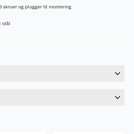
d skruer og plugger til montering
 stål
0.253 kg
27 cm
4 cm
7.5 cm