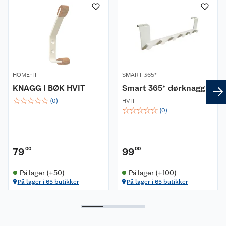
Inkludert i pakken:
Farget skrue og plugg.
Mål
Lengde: 50 cm
HOME-IT
SMART 365*
Høyde: 12 cm
KNAGG I BØK HVIT
Smart 365* dørknagg
Dybde: 7 cm
☆
☆
☆
☆
☆
(
0
)
HVIT
☆
☆
☆
☆
☆
(
0
)
79
00
99
00
På lager (+50)
På lager (+100)
På lager i 65 butikker
På lager i 65 butikker