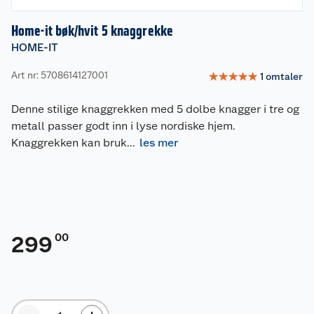
Home-it bøk/hvit 5 knaggrekke
HOME-IT
Art nr: 5708614127001
☆
☆
☆
☆
☆
1
omtaler
Denne stilige knaggrekken med 5 dolbe knagger i tre og
metall passer godt inn i lyse nordiske hjem.
Knaggrekken kan bruk
...
les mer
00
299