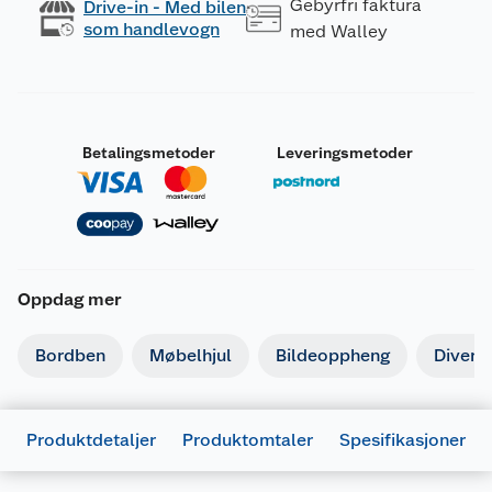
Gebyrfri faktura
Drive-in - Med bilen
som handlevogn
med Walley
Betalingsmetoder
Leveringsmetoder
Oppdag mer
Bordben
Møbelhjul
Bildeoppheng
Divers
Produktdetaljer
Produktomtaler
Spesifikasjoner