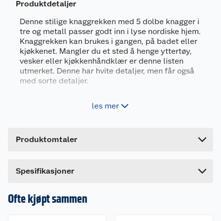
Produktdetaljer
Denne stilige knaggrekken med 5 dolbe knagger i
tre og metall passer godt inn i lyse nordiske hjem.
Knaggrekken kan brukes i gangen, på badet eller
Generelt
kjøkkenet. Mangler du et sted å henge yttertøy,
vesker eller kjøkkenhåndklær er denne listen
Artikkelnummer
5708614127001
utmerket. Denne har hvite detaljer, men får også
Leverandørens artikkelnummer
12700
med sorte detaljer.
Forpakningsmål
Leveres med skrue og plugg til montering
les mer
Bruttovekt
0.7 kg
Mål (LxDxH) 50x7x12 cm
Materiale: pulverlakkert stål og bøk
Høyde
8 cm
Produktomtaler
5 doble knagger
Lengde
61 cm
Bredde
12 cm
Egenskaper
Spesifikasjoner
Materialer: Bøk, metall
Ofte kjøpt sammen
Farge: Hvit (fås også i sort)
Antall knagger: 5 stk