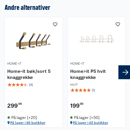
Andre alternativer
Om oss
Kundeservice
Nyheter
Butikker
Våre merkevarer
Kontakt oss
Våre kjeder
HOME-IT
HOME-IT
Retur- og angrerett
Home-it bøk/sort 5
Home>it P5 hvit
Kjøpsvilkår
Hageinspirasjon
knaggrekke
knaggrekke
☆
☆
☆
☆
☆
Reklamasjon
Personvern
(
4
)
HVIT
Lavprisløfte
Oppussing med utemaling
☆
☆
☆
☆
☆
(
1
)
Ofte stilte spørsmål
Cookies
Åpent kjøp
Oppussing med innemaling
299
00
199
00
Pakkesporing
Monteringstjenester
Ledige stillinger
Coop medlem
Grillens verden
Hage og utemiljø
På lager (+20)
På lager (+50)
På lager i 65 butikker
På lager i 63 butikker
Leveringstid
Leie tilhenger
Bærekraft
Retur av el-avfall
Et varmere hjem
Gulv