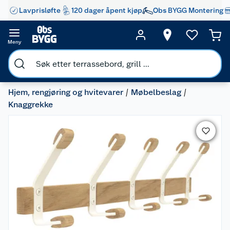
Lavprisløfte
120 dager åpent kjøp
Obs BYGG Montering
Meny
Hjem, rengjøring og hvitevarer
Møbelbeslag
Knaggrekke