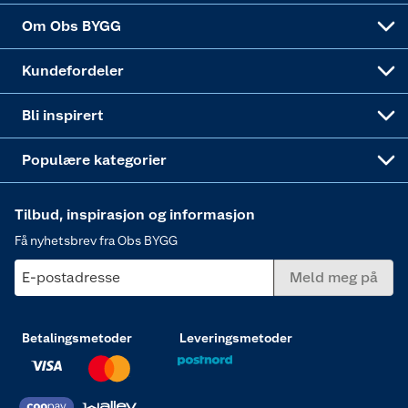
Sponsorvirksomheten
Coop Bedriftskort
Hytte og beredskapsutstyr
Dører
Om Obs BYGG
Obs BYGG Montering
Gavetips
Vindu
Kundefordeler
Annonserte varer
Hjem, rengjøring og hvitevarer
Bli inspirert
Varme
Populære kategorier
Tilbud, inspirasjon og informasjon
Få nyhetsbrev fra Obs BYGG
E-postadresse
Meld meg på
Betalingsmetoder
Leveringsmetoder