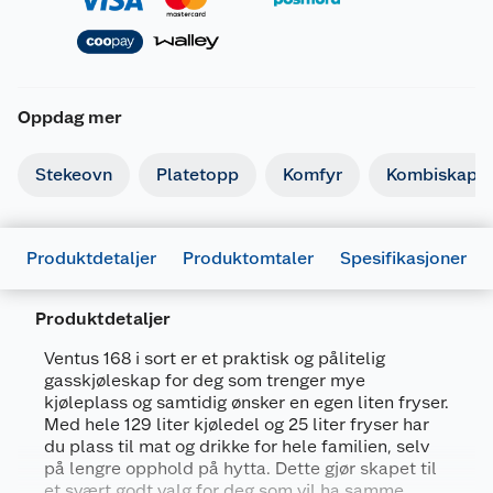
Oppdag mer
Stekeovn
Platetopp
Komfyr
Kombiskap
Produktdetaljer
Produktomtaler
Spesifikasjoner
Produktdetaljer
Ventus 168 i sort er et praktisk og pålitelig
gasskjøleskap for deg som trenger mye
Generelt
kjøleplass og samtidig ønsker en egen liten fryser.
Artikkelnummer
7028640069372
Med hele 129 liter kjøledel og 25 liter fryser har
du plass til mat og drikke for hele familien, selv
Leverandørens artikkelnummer
542168
på lengre opphold på hytta. Dette gjør skapet til
Farge
HVIT
et svært godt valg for deg som vil ha samme