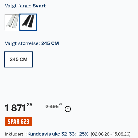
Valgt farge
:
Svart
Valgt størrelse
:
245 CM
245 CM
25
1 871
00
2 495
SPAR 623
Kundeavis uke 32-33: -25%
Inkludert i:
(02.08.26 - 15.08.26)