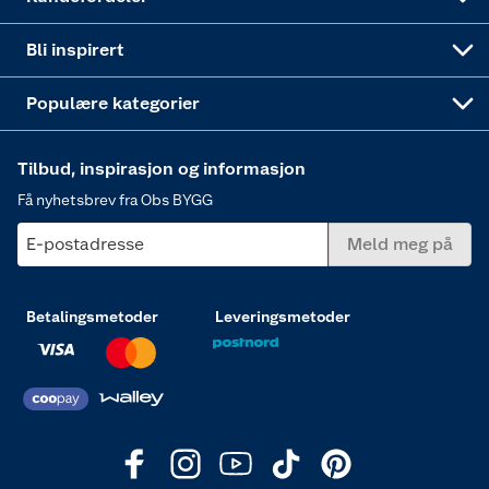
Annonserte varer
Hjem, rengjøring og hvitevarer
Bli inspirert
Varme
Populære kategorier
Tilbud, inspirasjon og informasjon
Få nyhetsbrev fra Obs BYGG
E-postadresse
Meld meg på
Betalingsmetoder
Leveringsmetoder