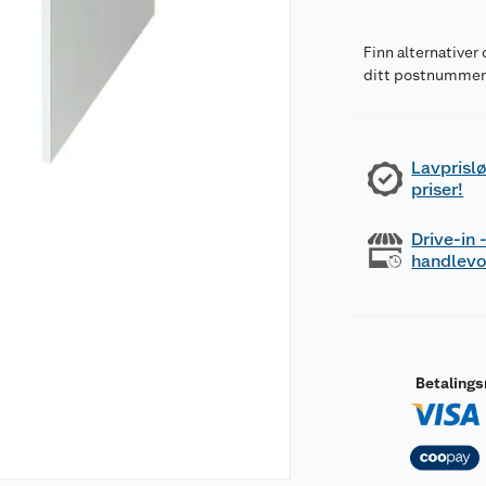
Finn alternativer 
ditt postnumme
Lavprislø
priser!
Drive-in
handlev
Betaling