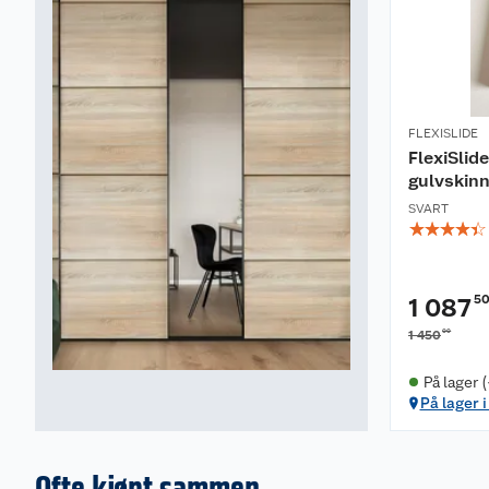
FLEXISLIDE
FlexiSlid
gulvskin
SVART
☆
☆
☆
☆
☆
5
1 087
00
1 450
På lager 
På lager i
Ofte kjøpt sammen