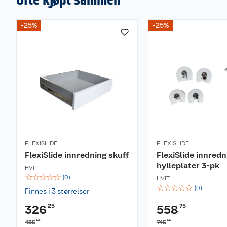
-25%
-25%
FLEXISLIDE
FLEXISLIDE
FlexiSlide innredning skuff
FlexiSlide innredn
hylleplater 3-pk
HVIT
☆
☆
☆
☆
☆
(
0
)
HVIT
☆
☆
☆
☆
☆
(
0
)
Finnes i 3 størrelser
25
75
326
558
00
00
435
745