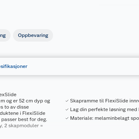
ing
Oppbevaring
sifikasjoner
exSlide
cm og er 52 cm dyp og
Skapramme til FlexiSlide inn
s to av disse
Lag din perfekte løsning med 
duktene i FlexiSlide
Materiale: melaminbelagt spon,
 passer best for deg.
øy, 2 skapmoduler =