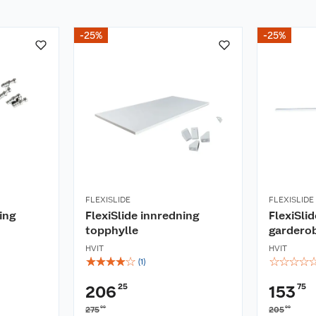
-25%
-25%
FLEXISLIDE
FLEXISLIDE
ing
FlexiSlide innredning
FlexiSli
topphylle
gardero
HVIT
HVIT
☆
☆
☆
☆
☆
☆
☆
☆
☆
(
1
)
25
75
206
153
00
00
275
205