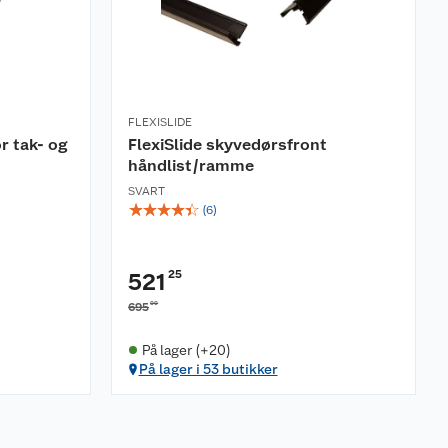
FLEXISLIDE
r tak- og
FlexiSlide skyvedørsfront
håndlist/ramme
SVART
☆
☆
☆
☆
☆
(
6
)
25
521
00
695
På lager (+20)
På lager i 53 butikker