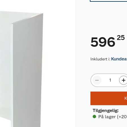
25
596
Kundeav
Inkludert i:
K
Tilgjengelig
:
På lager (+20