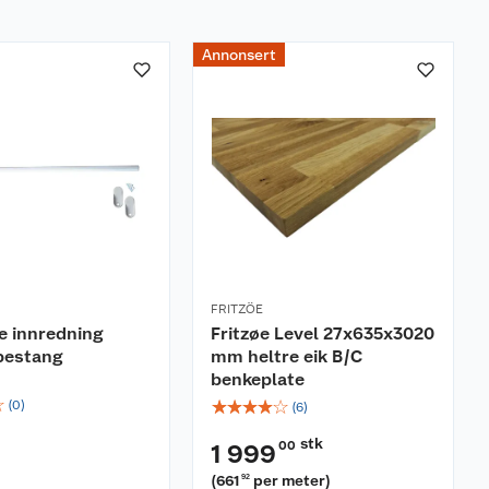
Annonsert
FRITZÖE
de innredning
Fritzøe Level 27x635x3020
bestang
mm heltre eik B/C
benkeplate
☆
☆
☆
☆
☆
☆
(
0
)
(
6
)
stk
00
1 999
(
661
per meter
)
92