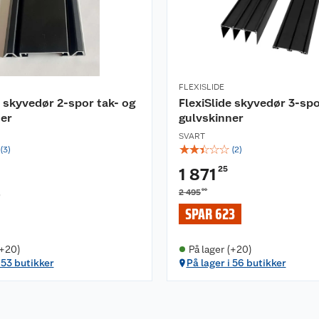
FLEXISLIDE
e skyvedør 2-spor tak- og
FlexiSlide skyvedør 3-spo
ner
gulvskinner
SVART
☆
☆
☆
☆
☆
(
3
)
(
2
)
25
1 871
00
2 495
0
SPAR 623
(+20)
På lager (+20)
 53 butikker
På lager i 56 butikker