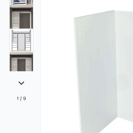
1
/
9