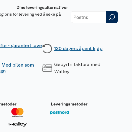
Dine leveringsalternativer
og pris for levering ved å søke på
r
fte - garantert lave
120 dagers åpent kjøp
Gebyrfri faktura med
 - Med bilen som
ogn
Walley
smetoder
Leveringsmetoder