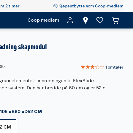
fra 2 timer
Kjøpeutbytte som Coop-medlem
Coop medlem
nredning skapmodul
☆
☆
☆
☆
☆
863
1
omtaler
runnelementet i innredningen til FlexSlide
be system. Den har bredde på 60 cm og er 52 c
...
105 xB60 xD52 CM
52 CM