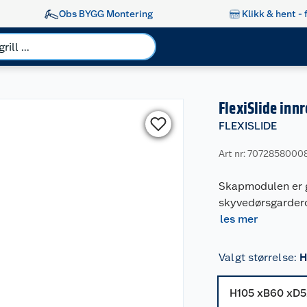
Obs BYGG Montering
Klikk & hent - 
FlexiSlide in
FLEXISLIDE
Art nr: 7072858000
Skapmodulen er g
skyvedørsgardero
les mer
Valgt størrelse
:
H
H105 xB60 xD