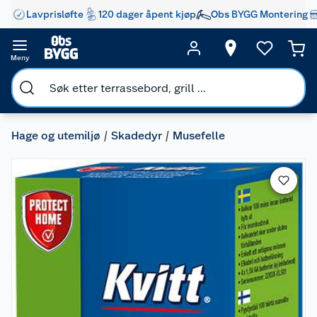
Lavprisløfte
120 dager åpent kjøp
Obs BYGG Montering
Meny
Hage og utemiljø
Skadedyr
Musefelle