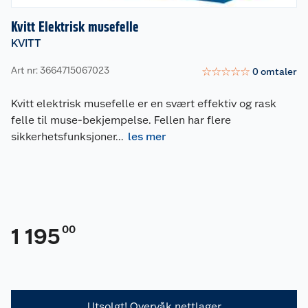
Kvitt Elektrisk musefelle
KVITT
Art nr: 3664715067023
☆
☆
☆
☆
☆
0
omtaler
Kvitt elektrisk musefelle er en svært effektiv og rask
felle til muse-bekjempelse. Fellen har flere
sikkerhetsfunksjoner
...
les mer
00
1 195
Utsolgt! Overvåk nettlager