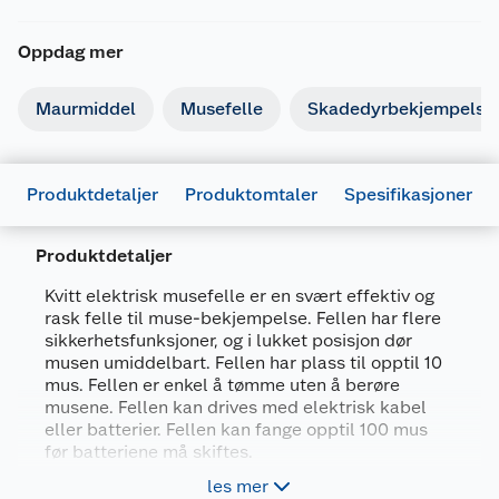
Oppdag mer
Maurmiddel
Musefelle
Skadedyrbekjempelse
Produktdetaljer
Produktomtaler
Spesifikasjoner
Produktdetaljer
Kvitt elektrisk musefelle er en svært effektiv og
rask felle til muse-bekjempelse. Fellen har flere
sikkerhetsfunksjoner, og i lukket posisjon dør
Generelt
musen umiddelbart. Fellen har plass til opptil 10
mus. Fellen er enkel å tømme uten å berøre
Artikkelnummer
3664715067023
musene. Fellen kan drives med elektrisk kabel
Leverandørens artikkelnummer
86601565_NO
eller batterier. Fellen kan fange opptil 100 mus
før batteriene må skiftes.
Forpakningsmål
les mer
Effektiv og øyeblikkelig avliving av mus