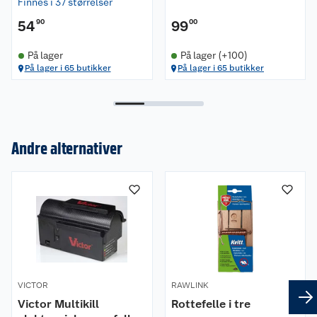
Finnes i 37 størrelser
54
90
99
00
På lager
På lager (+100)
På lager i 65 butikker
På lager i 65 butikker
Andre alternativer
Om oss
Kundeservice
Nyheter
Butikker
Våre merkevarer
Kontakt oss
Våre kjeder
Retur- og angrerett
Kjøpsvilkår
VICTOR
Hageinspirasjon
RAWLINK
Victor Multikill
Rottefelle i tre