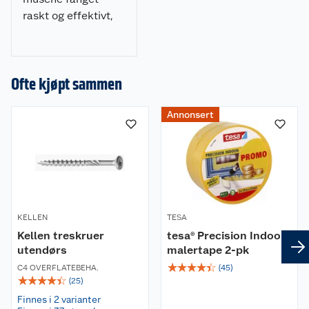
raskt og effektivt,
En felle
og på en mer
En brukerhåndbok
human måte enn
En elektrisk kabel
ved bruk av
Ofte kjøpt sammen
tradisjonelle
Spesifikasjoner
musefeller.
Annonsert
Høyde: 150 mm
Bredde: 265 mm
Dybde: 133 mm
Vekt: 1,3 kg
KELLEN
TESA
Kellen treskruer
tesa® Precision Indoor
utendørs
malertape 2-pk
☆
☆
☆
☆
☆
C4 OVERFLATEBEHA.
(
45
)
☆
☆
☆
☆
☆
(
25
)
Finnes i 2 varianter