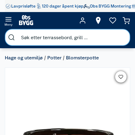
Lavprisløfte
120 dager åpent kjøp
Obs BYGG Montering
Meny
Hage og utemiljø
Potter
Blomsterpotte