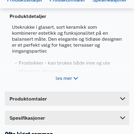
Produktdetaljer
Generelt
Utekrukke i glasert, sort keramikk som
Artikkelnummer
7029282396017
kombinerer estetikk og funksjonalitet på en
balansert måte. Den elegante og tidløse designen
Leverandørens artikkelnummer
39601-45
er et perfekt valg for hager, terrasser og
inngangspartier.
Størrelse
Ø40 XH33 CM
Farge
SORT
Frostsikker - kan brukes både inne og ute
Materiale: Keramikk
Forpakningsmål
les mer
Med dreneringshull
Bruttovekt
10.125 kg
Fås i tre strørrelser
Høyde
33 cm
Produktomtaler
Lengde
40 cm
Den slitesterke leiren er brent på høy temperatur,
noe som gjør dem frostsikre, forutsatt at du sikrer
Bredde
40 cm
Dette produktet har ikke fått noen omtale ennå.
god drenering under plantingen.
Spesifikasjoner
Hvis du kjøper produktet får du invitasjon til å gi
Potten har dreneringshull som sikrer at vann
en omtale.