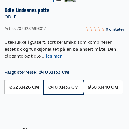
Odle Lindesnes potte
ODLE
Art nr: 7029282396017
☆
☆
☆
☆
☆
0
omtaler
Utekrukke i glasert, sort keramikk som kombinerer
estetikk og funksjonalitet på en balansert måte. Den
elegante og tidlø
...
les mer
Valgt størrelse
:
Ø40 XH33 CM
Ø32 XH26 CM
Ø40 XH33 CM
Ø50 XH40 CM