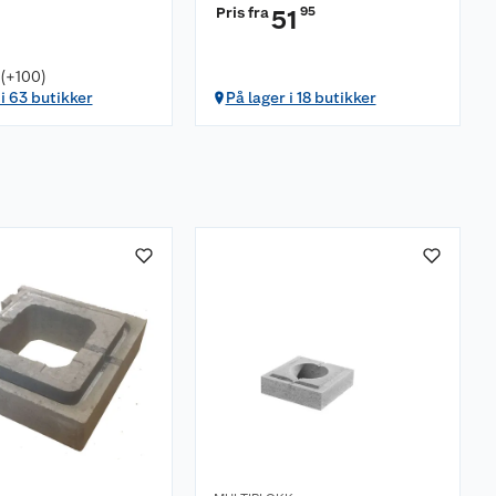
Pris fra
95
51
 (+100)
 i 63 butikker
På lager i 18 butikker