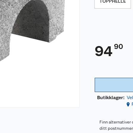
TOPPHELLE
90
94
Butikklager:
Ve
Finn alternativer 
ditt postnumme