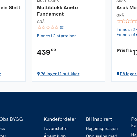
MULTIBLOKK
ASAK
ein Slett
Multiblokk Aneto
Asak Mo
Fundament
GRÅ
☆
☆
☆
☆
GRÅ
☆
☆
☆
☆
☆
(
0
)
Finnes i 2 
Finnes i 3 
Finnes i 2 størrelser
00
Pris fra
439
1
r
På lager i 1 butikker
På lager
Obs BYGG
Kundefordeler
Bli inspirert
Po
ka
ss
Lavprisløfte
Hageinspirasjon
Ha
ter
Åpent kjøp
Oppussing med