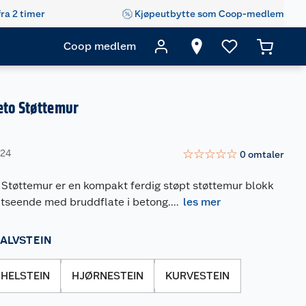
fra 2 timer
Kjøpeutbytte som Coop-medlem
Coop medlem
eto Støttemur
☆
☆
☆
☆
☆
624
0
omtaler
 Støttemur er en kompakt ferdig støpt støttemur blokk
 utseende med bruddflate i betong.
...
les mer
ALVSTEIN
HELSTEIN
HJØRNESTEIN
KURVESTEIN