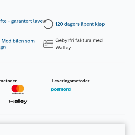
fte - garantert lave
120 dagers åpent kjøp
Gebyrfri faktura med
 - Med bilen som
ogn
Walley
smetoder
Leveringsmetoder