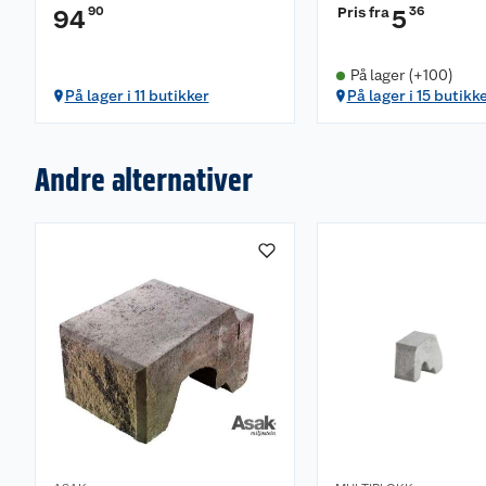
90
Pris fra
36
94
5
På lager (+100)
På lager i 11 butikker
På lager i 15 butikk
Andre alternativer