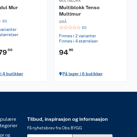
MULTIBLOKK
dul Mur
Multiblokk Tenso
Multimur
☆
(
0
)
GRÅ
☆
☆
☆
☆
☆
(
0
)
varianter
størrelser
Finnes i 2 varianter
Finnes i 4 størrelser
00
90
79
94
 i 4 butikker
På lager i 6 butikker
pulære
Tilbud, inspirasjon og informasjon
tegorier
Få nyhetsbrev fra Obs BYGG
ge og