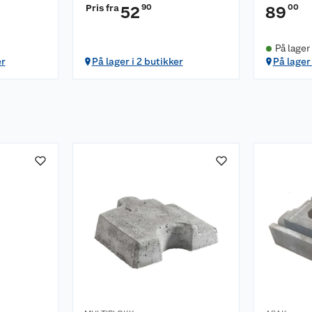
Pris fra
90
00
52
89
På lager
er
På lager i 2 butikker
På lager