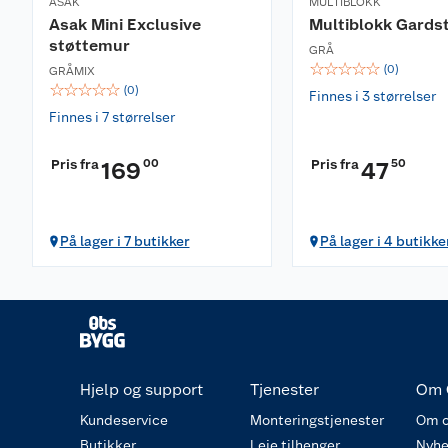
ASAK
MULTIBLOKK
Asak Mini Exclusive
Multiblokk Gardst
støttemur
GRÅ
☆
☆
☆
☆
☆
(
0
)
GRÅMIX
☆
☆
☆
☆
☆
(
0
)
Finnes i 3 størrelser
Finnes i 7 størrelser
Pris fra
00
Pris fra
50
169
47
På lager i 7 butikker
På lager i 4 butikke
Hjelp og support
Tjenester
Om 
Kundeservice
Monteringstjenester
Om o
Butikker
Leie tilhenger
Nyhe