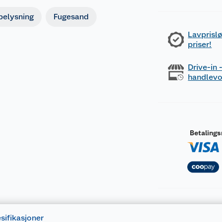
belysning
Fugesand
Lavprislø
priser!
Drive-in
handlev
Betaling
sifikasjoner