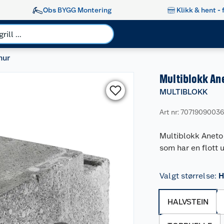
Obs BYGG Montering
Klikk & hent - 
mur
Multiblokk An
MULTIBLOKK
Art nr: 7071909003
Multiblokk Aneto
som har en flott
Valgt størrelse
:
H
HALVSTEIN