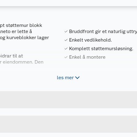
pt støttemur blokk
neto er lette å
Bruddfront gir et naturlig uttr
og kurveblokker lager
Enkelt vedlikehold.
Komplett støttemursløsning.
drar til at
Enkel å montere
for eiendommen. Den
les mer
Forpakningsmål
7071909003624
Bruttovekt
701650
Høyde
HALVSTEIN
Lengde
u kjøper produktet får du invitasjon til å gi en omtale.
GRÅ/KOKS
Bredde
k/m2