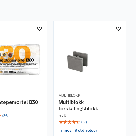
MULTIBLOKK
Støpemørtel B30
Multiblokk
forskalingsblokk
☆
(
36
)
GRÅ
☆
☆
☆
☆
☆
(
12
)
Finnes i 8 størrelser