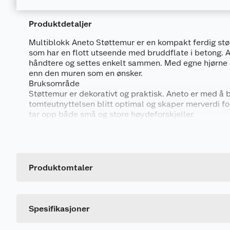
Produktdetaljer
Multiblokk Aneto Støttemur er en kompakt ferdig stø
som har en flott utseende med bruddflate i betong. A
håndtere og settes enkelt sammen. Med egne hjørne 
enn den muren som en ønsker.
Bruksområde
Støttemur er dekorativt og praktisk. Aneto er med å bi
tomteutnyttelsen blitt optimal og skaper merverdi 
tar opp både små og store høydeforskjeller.
Generelt
Egenskaper
Artikkelnummer
Solid- kompakte blokker som ligger stødig.
Leverandørens artikkelnummer
Produktomtaler
Holdbar- produsert i beton for lang varighet
Størrelse
Dimensjoner
Dette produktet har ikke fått noen omtale ennå. Hvis d
Farge
Spesifikasjoner
Aneto normal 300x260x137mm forbruk22,38 st
Kurveblokk 300x260x150mm