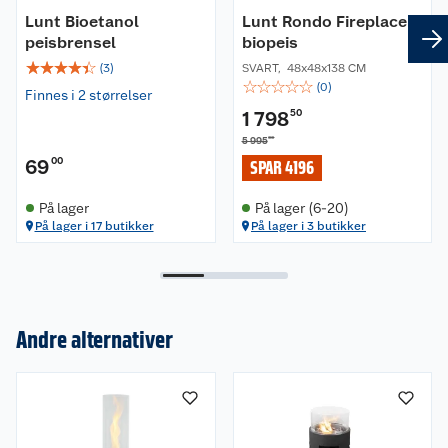
Leveres med lokk og arm for slukking.
Lunt Bioetanol
Lunt Rondo Fireplace
peisbrensel
biopeis
Oppbevaring:
☆
☆
☆
☆
☆
(
3
)
SVART
,
48x48x138 CM
Må tildekkes eller oppbevares innendørs mellom
☆
☆
☆
☆
☆
(
0
)
Finnes i 2 størrelser
bruk. Unngå at brenneren fylles med vann.
1 798
50
Viktig:
00
5 995
Brenneren må ikke etterfylles under bruk eller
69
00
SPAR 4196
hvis brenneren er varm. Forsikre deg alltid om at
brenneren er avkjølt før påfyll.
På lager
På lager (6-20)
På lager i 17 butikker
På lager i 3 butikker
Andre alternativer
Om oss
Kundeservice
Nyheter
Butikker