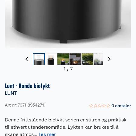
1
/
7
Lunt - Rondo biolykt
LUNT
Art nr: 7071189342741
☆
☆
☆
☆
☆
0
omtaler
Denne frittstående biolykt serien er stilren og praktisk
til ethvert utendørsområde. Lykten kan brukes til å
skape atmos
...
les mer