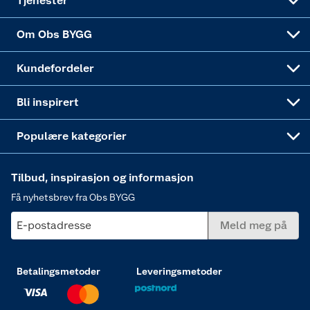
Tjenester
Sponsorvirksomheten
Coop Bedriftskort
Hytte og beredskapsutstyr
Dører
Om Obs BYGG
Obs BYGG Montering
Gavetips
Vindu
Kundefordeler
Annonserte varer
Hjem, rengjøring og hvitevarer
Bli inspirert
Varme
Populære kategorier
Tilbud, inspirasjon og informasjon
Få nyhetsbrev fra Obs BYGG
E-postadresse
Meld meg på
Betalingsmetoder
Leveringsmetoder