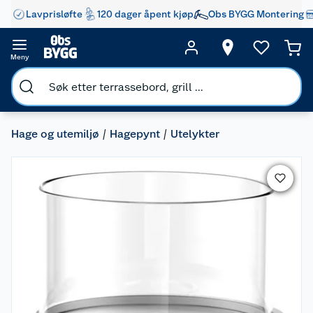
Lavprisløfte
120 dager åpent kjøp
Obs BYGG Montering
Meny
Hage og utemiljø
Hagepynt
Utelykter