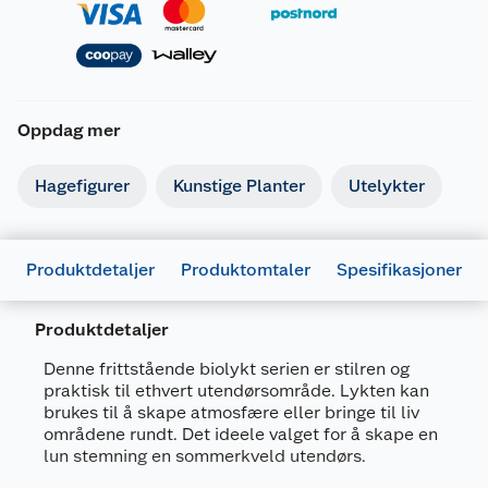
Oppdag mer
Hagefigurer
Kunstige Planter
Utelykter
Produktdetaljer
Produktomtaler
Spesifikasjoner
Produktdetaljer
Generelt
Denne frittstående biolykt serien er stilren og
Artikkelnummer
7071189342741
praktisk til ethvert utendørsområde. Lykten kan
brukes til å skape atmosfære eller bringe til liv
Leverandørens artikkelnummer
BF23017
områdene rundt. Det ideele valget for å skape en
lun stemning en sommerkveld utendørs.
Størrelse
30 X 30 X 60 CM