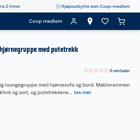
fra 2 timer
Kjøpeutbytte som Coop-medlem
Coop medlem
hjørnegruppe med putetrekk
☆
☆
☆
☆
☆
0
omtaler
lig loungegruppe med hjørnesofa og bord. Møblerammen
alkhvit og sort, og putetrekkene
...
les mer