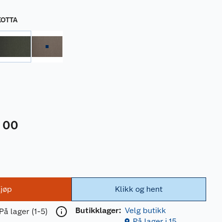
KOTTA
00
5
jøp
Klikk og hent
Butikklager:
Velg butikk
På lager (1-5)
På lager i 15