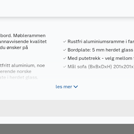
g bord. Møblerammen
 vannavvisende kvalitet
Rustfri aluminiumsramme i farg
r du ønsker på
Bordplate: 5 mm herdet glass
Med putetrekk - velg mellom f
tfritt aluminium, noe
Mål sofa (BxBxDxH) 201x201x
ierende norske
te i herdet glass.
les mer
nnavvisende og UV
n kan avvike fra de
ner i
u kjøper produktet får du invitasjon til å gi en omtale.