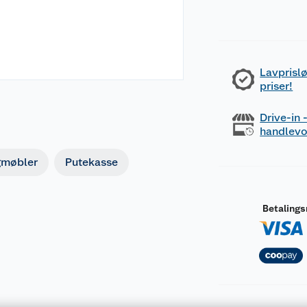
Lavprislø
priser!
Drive-in
handlev
gmøbler
Putekasse
Betaling