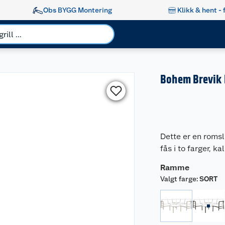
Obs BYGG Montering
Klikk & hent - 
Bohem Brevik 
Dette er en roms
fås i to farger, k
Ramme
Valgt farge
:
SORT