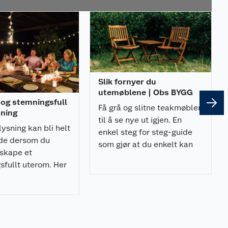
Slik fornyer du
utemøblene | Obs BYGG
 og stemningsfull
Få grå og slitne teakmøbler
sning
til å se nye ut igjen. En
lysning kan bli helt
enkel steg for steg-guide
de dersom du
som gjør at du enkelt kan
 skape et
fornye utemøblene dine.
sfullt uterom. Her
rtens råd!