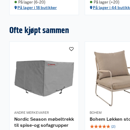
På lager (6-20)
På lager (+20)
På lager i 18 butikker
På lager i 44 butikk
Bruttovekt (kg): 43 kg
Vedlikehold
Ofte kjøpt sammen
Møblet har rustfri ramme og trenger lite vedlikehold
klut. eventuelt med litt såpevann. Vask alltid putetre
vaskeanvisningen. Disse kan vaskes på 30 grader i m
Vi anbefaler å bruke et møbelovertrekk for å besky
mot regn, sol, smuss, støv, pollen og snø, når du ikke
sesongen er over og hagemøblene skal settes bort for
de rengjøres og være tørre før de lagres. Møblene bø
luftig, og gjerne frostfritt..
ANDRE MERKEVARER
BOHEM
Nordic Season møbeltrekk
Bohem Løkken st
til spise-og sofagrupper
☆
☆
☆
☆
☆
(
2
)