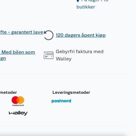
butikker
fte - garantert lave
120 dagers åpent kjøp
Gebyrfri faktura med
 - Med bilen som
ogn
Walley
smetoder
Leveringsmetoder