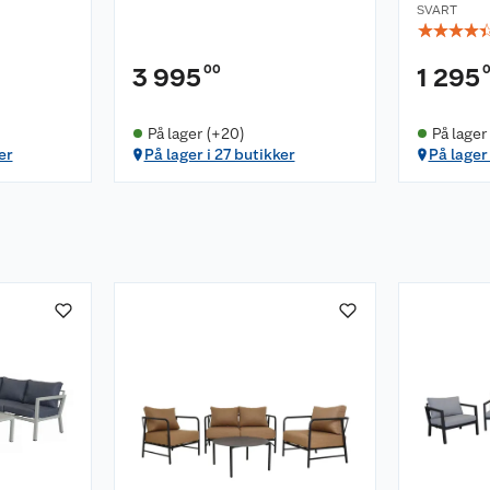
SVART
☆
☆
☆
☆
00
3 995
1 295
På lager (+20)
På lager
er
På lager i 27 butikker
På lager