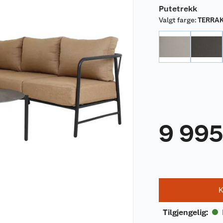
Putetrekk
Valgt farge
:
TERRA
9 99
K
Tilgjengelig
: