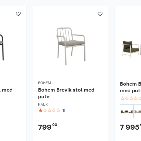
arge
BOHEM
Bohem B
l med
Bohem Brevik stol med
med put
pute
☆
☆
☆
☆
KALK
☆
☆
☆
☆
☆
(
1
)
00
799
7 995