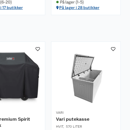
 (6-20)
På lager (1-5)
i 17 butikker
På lager i 28 butikker
VARI
remium Spirit
Vari putekasse
k
HVIT
,
570 LITER