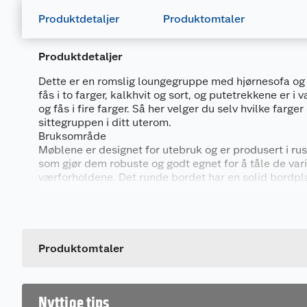
Produktdetaljer
Produktomtaler
Produktdetaljer
Dette er en romslig loungegruppe med hjørnesofa o
fås i to farger, kalkhvit og sort, og putetrekkene er i
og fås i fire farger. Så her velger du selv hvilke farge
sittegruppen i ditt uterom.
Bruksområde
Møblene er designet for utebruk og er produsert i rus
som gjør dem robuste og godt egnet for å tåle de var
værforholdene. Det runde bordet har en solid bordpla
Putetrekk i lekre farger
Trekket fås i fire fager og er i Olefin stoff som er va
behandlet.
Produktomtaler
Vær oppmerksom på at fargene som vises på skjerme
faktiske fargene på produktet. Dette skyldes variasjo
skjerminnstillinger, lysforhold og skjermteknologi.
Dette produktet har ikke fått noen omtale ennå. Hvis d
Nyttige tips
Produktegenskaper