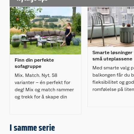
Komplett hagegruppe med god sittekomfort - 15
og 23 cm ryggputer
Rundt bord, Ø 75 cm, med bordplate i herdet gla
Antall sitteplasser: 4-5
Holdbart: produsert i materialer for norske forho
Smarte løsninger t
Materiale
små uteplassene
Finn din perfekte
sofagruppe
Ramme: rustfri aluminium
Med smarte valg p
Bordplate: herdet 5 mm glass
balkongen får du 
Mix. Match. Nyt. 58
fleksibilitet og god
varianter – én perfekt for
Mål
romfølelse på liten
deg! Mix og match rammer
og trekk for å skape din
Sofa montert (BxBxDxH) ( cm): 201x201x77x69
unike stil.
Sittehøyde (cm): 41
Ryggpute (cm): 60x41,5, 23 cm tykk, setepute (
tykke
I samme serie
Maksimal belastning (kg): 150