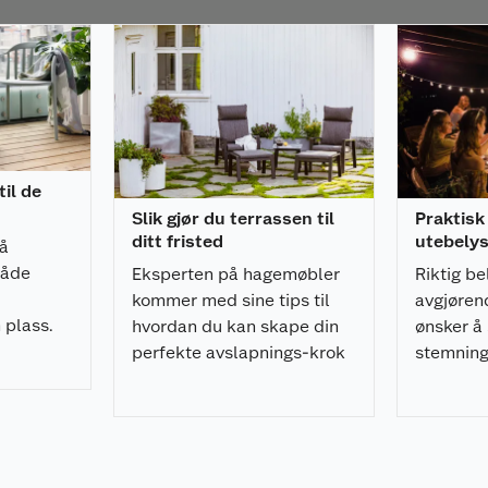
 cm tykke seteputer
ss
ld
il de
Slik gjør du terrassen til
Praktisk
ditt fristed
utebely
å
både
Eksperten på hagemøbler
Riktig be
kommer med sine tips til
avgjøren
 plass.
hvordan du kan skape din
ønsker å
perfekte avslapnings-krok
stemning
på terrassen.
er ekspe
cm): 66x60, 15 cm