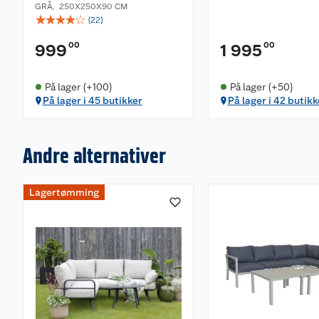
GRÅ
,
250X250X90 CM
☆
☆
☆
☆
☆
(
22
)
00
00
999
1 995
På lager (+100)
På lager (+50)
På lager i 45 butikker
På lager i 42 butikk
Andre alternativer
Lagertømming