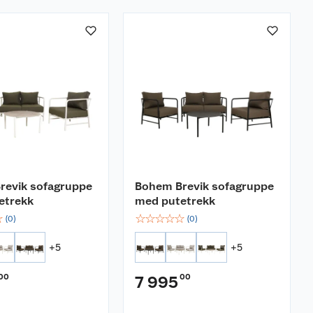
revik sofagruppe
Bohem Brevik sofagruppe
etrekk
med putetrekk
☆
☆
☆
☆
☆
☆
(
0
)
(
0
)
+
5
+
5
00
00
7 995