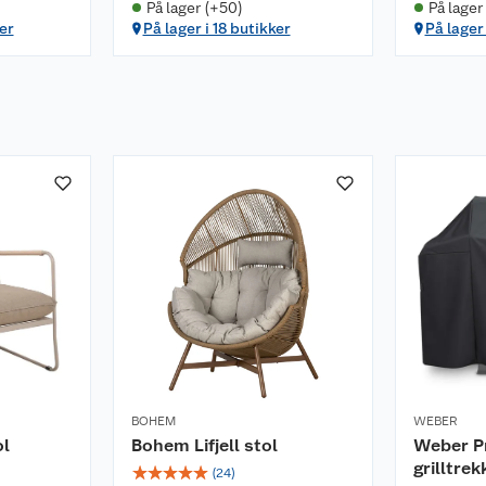
På lager (+50)
På lager
er
På lager i 18 butikker
På lager 
. Rengjøres med fuktig
kkene i henhold til
askin.
tte hagemøblene dine
 bruker dem. Når
 vinterlagring, skal
r oppbevares tørt og
BOHEM
WEBER
ol
Bohem Lifjell stol
Weber P
grilltrek
☆
☆
☆
☆
☆
(
24
)