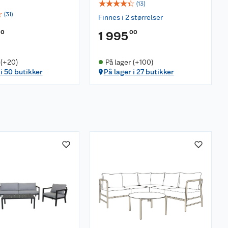
☆
☆
☆
☆
☆
(
13
)
☆
(
31
)
Finnes i 2 størrelser
00
00
1 995
 (+20)
På lager (+100)
 i 50 butikker
På lager i 27 butikker