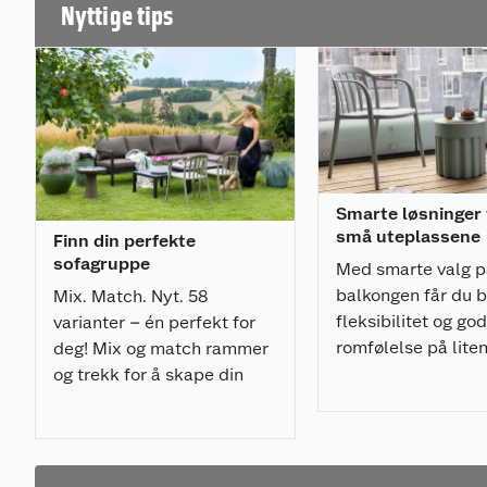
Nyttige tips
Mål sofa
* Bredde (cm): 130
* Dybde (cm): 79
* Høyde (cm): 65
* Sittehøyde (cm): 34
* Maks belastning (kg): 110
Mål stoler
* Bredde (cm): 67
Smarte løsninger t
* Dybde (cm): 79
små uteplassene
Finn din perfekte
* Høyde (cm): 65
sofagruppe
* Sittedybde (cm):54
Med smarte valg p
* Sittehøyde (cm): 34
balkongen får du 
Mix. Match. Nyt. 58
* Maks belastning (kg): 110
fleksibilitet og god
varianter – én perfekt for
romfølelse på liten
deg! Mix og match rammer
Mål bord
og trekk for å skape din
* Lengde (cm): 84
* Bredde (cm): 44
unike stil.
* Høyde (cm): 37
Leveringsomfang