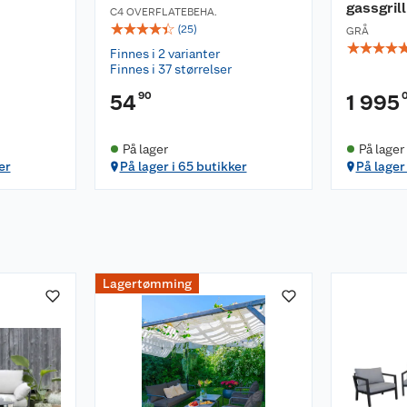
gassgrill
C4 OVERFLATEBEHA.
☆
☆
☆
☆
☆
(
25
)
GRÅ
☆
☆
☆
☆
Finnes i 2 varianter
Finnes i 37 størrelser
90
54
1 995
På lager
På lager
er
På lager i 65 butikker
På lager
Lagertømming