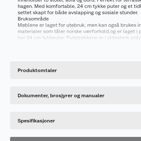
hagen. Med komfortable, 24 cm tykke puter og et tidl
settet skapt for både avslapping og sosiale stunder.
Bruksområde
Møblene er laget for utebruk, men kan også brukes in
materialer som tåler norske værforhold,og er laget i p
har 24 cm tykkeuter. Putetrekkene er i slitesterk pol
behandlet for beskyttelse mot bleking av solen.
Produktegenskaper
Produktomtaler
Komplett hagegruppe med sofa, to stoler og bor
Generelt
Monteringsinstruksjon
Ekstra tykke puter på 24 cm, meget god sitteko
Artikkelnummer
Lekkert grått putetrekk i slitesterkt, vannavvisen
1137082_5714988041157_.pdf
Leverandørens artikkelnummer
Holdbar: produsert i materialer for norske værfo
Dokumenter, brosjyrer og manualer
Antall sitteplasser: 4
Farge
Materiale
Spesifikasjoner
* Ramme/bord: Pulverlakkert stål
* Puter: 24 cm tykke. Gråe trekk i impregnert og UV 
stoff