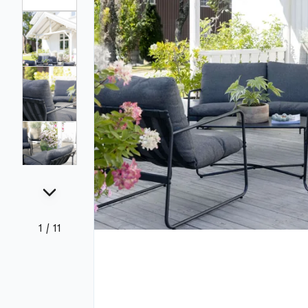
1
/
11