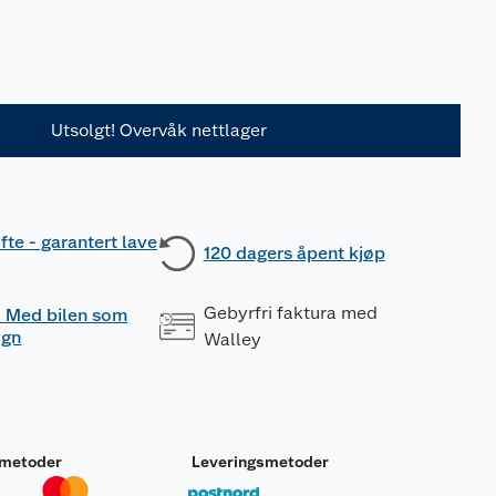
Utsolgt! Overvåk nettlager
fte - garantert lave
120 dagers åpent kjøp
Gebyrfri faktura med
 - Med bilen som
ogn
Walley
smetoder
Leveringsmetoder