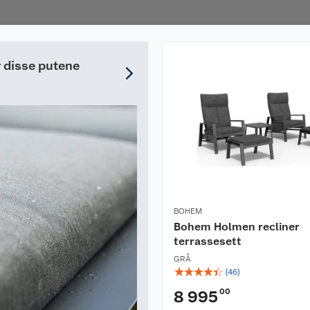
r disse putene
uk en myk klut, svamp
BOHEM
rykkspyler.
Bohem Holmen recliner
terrassesett
tte hagemøblene dine
 bruker dem.
GRÅ
☆
☆
☆
☆
☆
(
46
)
 for vinterlagring,
00
8 995
ftig, og gjerne