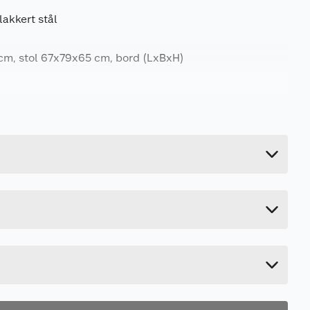
akkert stål
cm, stol 67x79x65 cm, bord (LxBxH)
38.3 kg
Last ned / vis datablad
51.5 cm
159 cm
67.5 cm