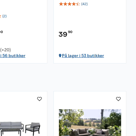
☆
☆
☆
☆
☆
(
42
)
☆
(
2
)
00
90
39
 (+20)
 i 56 butikker
På lager i 53 butikker