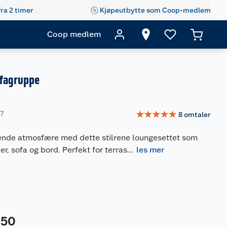
fra 2 timer
Kjøpeutbytte som Coop-medlem
Coop medlem
fagruppe
☆
☆
☆
☆
☆
57
8
omtaler
nde atmosfære med dette stilrene loungesettet som
er, sofa og bord. Perfekt for terras
...
les mer
50