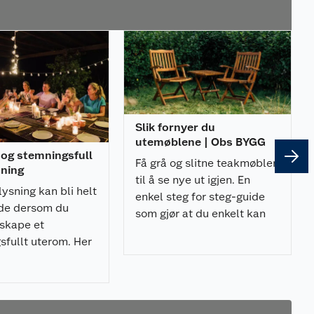
Slik fornyer du
utemøblene | Obs BYGG
 og stemningsfull
Få grå og slitne teakmøbler
sning
til å se nye ut igjen. En
lysning kan bli helt
enkel steg for steg-guide
de dersom du
som gjør at du enkelt kan
 skape et
fornye utemøblene dine.
sfullt uterom. Her
rtens råd!