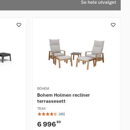
Se hele utvalget
BOHEM
Bohem Holmen recliner
terrassesett
TEAK
☆
☆
☆
☆
☆
(
46
)
50
6 996