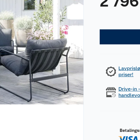
2 796
Lavprislø
priser!
Drive-in
handlev
Betaling