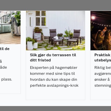
il de
Slik gjør du terrassen til
Praktisk
ditt fristed
utebely
å
både
Eksperten på hagemøbler
Riktig be
kommer med sine tips til
avgjøren
 plass.
hvordan du kan skape din
ønsker å
perfekte avslapnings-krok
stemning
på terrassen.
er ekspe