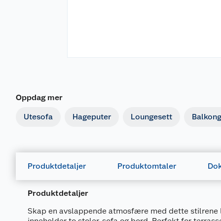
Oppdag mer
Utesofa
Hageputer
Loungesett
Balkon
Produktdetaljer
Produktomtaler
Dok
Produktdetaljer
Skap en avslappende atmosfære med dette stilrene 
inneholder to stoler, sofa og bord. Perfekt for terras