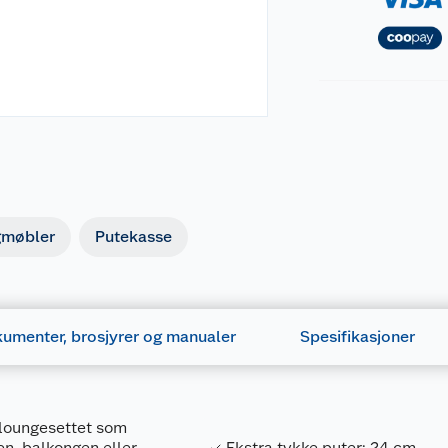
gmøbler
Putekasse
umenter, brosjyrer og manualer
Spesifikasjoner
loungesettet som
sen, balkongen eller
Ekstra tykke puter: 24 cm