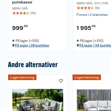
putekasse
MØRK GRÅ
,
570 LITER
☆
☆
☆
☆
☆
(
12
)
MØRK GRÅ
☆
☆
☆
☆
☆
(
70
)
Finnes i 2 størrelser
00
00
999
1 995
På lager (+100)
På lager (+100)
På lager i 28 butikker
På lager i 54 butikk
Andre alternativer
Lagertømming
Lagertømming