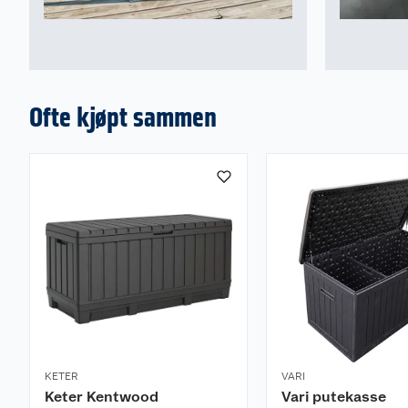
frostfritt.
Ofte kjøpt sammen
KETER
VARI
Keter Kentwood
Vari putekasse