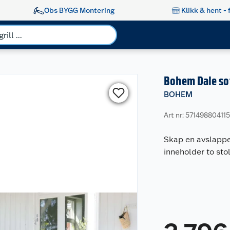
Obs BYGG Montering
Klikk & hent - 
Bohem Dale so
BOHEM
Art nr: 57149880411
Skap en avslappe
inneholder to stol