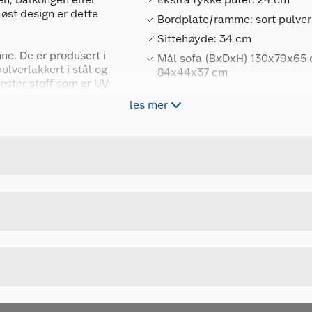
øst design er dette
Bordplate/ramme: sort pulverl
Sittehøyde: 34 cm
ne. De er produsert i
Mål sofa (BxDxH) 130x79x65 
ulverlakkert i stål og
84x44x37 cm
yester stoff som er UV
les mer
d
Forpakningsmål
mfort
5714988041157
Bruttovekt
de stoff
rhold
103578
Høyde
GRÅ
Lengde
Bredde
behandlet polyester