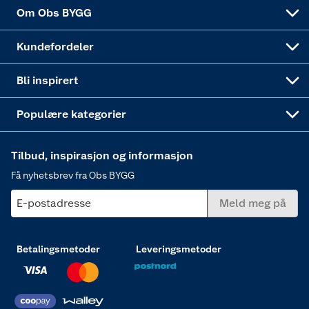
Sponsorvirksomheten
Coop Bedriftskort
Hytte og beredskapsutstyr
Dører
Om Obs BYGG
Obs BYGG Montering
Gavetips
Vindu
Kundefordeler
Annonserte varer
Hjem, rengjøring og hvitevarer
Bli inspirert
Varme
Populære kategorier
Tilbud, inspirasjon og informasjon
Få nyhetsbrev fra Obs BYGG
E-postadresse
Meld meg på
Betalingsmetoder
Leveringsmetoder