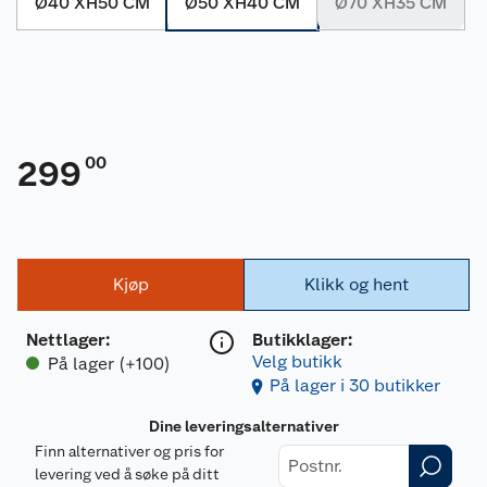
Ø40 XH50 CM
Ø50 XH40 CM
Ø70 XH35 CM
00
299
Kjøp
Klikk og hent
Nettlager
:
Butikklager:
Velg butikk
På lager (+100)
På lager i 30 butikker
Dine leveringsalternativer
Finn alternativer og pris for
levering ved å søke på ditt