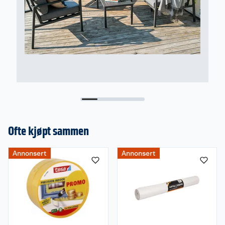
Vedlikehold
Rengjør hagemøblene ved behov med skånsomt
vaskemiddel (ikke alkalisk). Rengjør med en myk
klut, svamp eller børste og med rennende vann -
aldri benytt høytrykkspyler.
Når utesesongen er over og hagemøblene skal
settes bort for vinterlagring, skal de rengjøres og
være tørre før de lagres. De bør oppbevares tørt
og luftig, og gjerne frostfritt.
Ofte kjøpt sammen
Annonsert
Annonsert