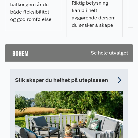
Velg mellom 2 størrelser og farger:
te
Riktig belysning
balkongen får du
ny
kan bli helt
både fleksibilitet
Dus grønn eller sort
en
avgjørende dersom
og god romfølelse
Ø 40 cm, høyde 50 cm
gu
du ønsker å skape
på liten plass.
Ø 50 cm, høyde 40 cm
du
et stemningsfullt
f
uterom. Her er
Levering
di
ekspertens råd!
BOHEM
Se hele utvalget
1 stk.bord
Skruer
Brakonøkkel
Monteringsveiledning
Slik skaper du helhet på uteplassen
Leveres flatpakket, krever montering.
Antall kartonger: 1
Størrelse kartong 1 LxBxH (cm): 52x52x6 cm
Vekt: 2,93 kg