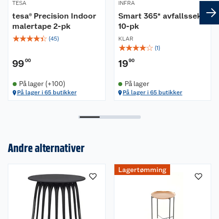
TESA
INFRA
tesa® Precision Indoor
Smart 365* avfallssekk
malertape 2-pk
10-pk
☆
☆
☆
☆
☆
(
45
)
KLAR
☆
☆
☆
☆
☆
(
1
)
99
00
19
90
På lager (+100)
På lager
På lager i 65 butikker
På lager i 65 butikker
Andre alternativer
Om oss
Lagertømming
Kundeservice
Nyheter
Butikker
Våre merkevarer