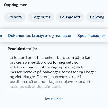
Oppdag mer
Utesofa
Hageputer
Loungesett
Balkongm
er
Dokumenter, brosjyrer og manualer
Spesifikasjoner
Produktdetaljer
Lillo bord er et fint, enkelt bord som både kan
brukes som settbord og for seg selv som
sidebord, både inntil sofagrupper og stoler.
Generelt
Passer perfekt på balkonger, terrasser og i hager
og vinterhager. Det er justerbare skruer i
Artikkelnummer
5714988045308
bordbena, så er underlaget er ujevnt kan dette
Leverandørens artikkelnummer
103897
justeres slik at det står støtt.
Størrelse
Ø50 XH40 CM
Pulverlakkert stål - kan brukes inne og ute
les mer
Farge
BEIGE
Justerbare ben - står alltid støtt