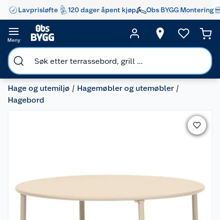
Lavprisløfte
120 dager åpent kjøp
Obs BYGG Montering
Meny
Hage og utemiljø
Hagemøbler og utemøbler
Hagebord