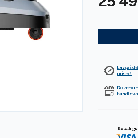
25 4
Lavprislø
priser!
Drive-in
handlev
Betaling