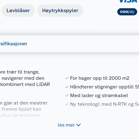
Løvblåser
Høytrykkspyler
sifikasjoner
re trær til trange,
n navigerer med den
For hager opp til 2000 m2
, kombinert med LiDAR
Håndterer stigninger opptill 
Med lader og strømkabel
om gjør at den mestrer
Ny teknologi: med N‑RTK og S
t fremre hjulet kan
adius og reduserer
ngteknologien kalles
les mer
Forpakningsmål
8721264220486
Bruttovekt