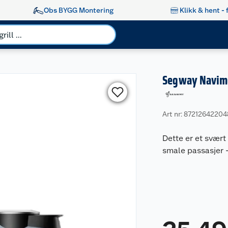
Obs BYGG Montering
Klikk & hent - 
Segway Navimo
Art nr: 8721264220
Dette er et svært 
smale passasjer 