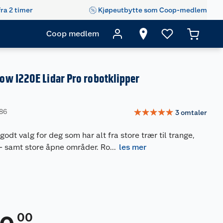
fra 2 timer
Kjøpeutbytte som Coop-medlem
Coop medlem
w I220E Lidar Pro robotklipper
☆
☆
☆
☆
☆
486
3
omtaler
godt valg for deg som har alt fra store trær til trange,
– samt store åpne områder. Ro
...
les mer
00