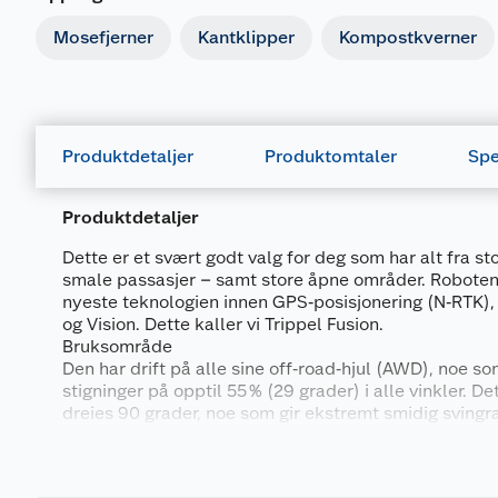
Mosefjerner
Kantklipper
Kompostkverner
Produktdetaljer
Produktomtaler
Spe
Produktdetaljer
Dette er et svært godt valg for deg som har alt fra sto
smale passasjer – samt store åpne områder. Robote
nyeste teknologien innen GPS‑posisjonering (N‑RTK)
og Vision. Dette kaller vi Trippel Fusion.
Bruksområde
Den har drift på alle sine off‑road‑hjul (AWD), noe s
stigninger på opptil 55 % (29 grader) i alle vinkler. De
dreies 90 grader, noe som gir ekstremt smidig svingr
risikoen for skader på gresset. Denne patenterte svi
Generelt
Xero‑Turn.
Artikkelnummer