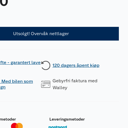
90
Utsolgt! Overvåk nettlager
fte - garantert lave
120 dagers åpent kjøp
Gebyrfri faktura med
 - Med bilen som
ogn
Walley
smetoder
Leveringsmetoder