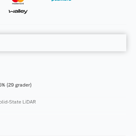
55% (29 grader)
olid‑State LiDAR
28 kg