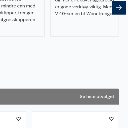
g mindre enn med
er gode verktøy viktig. Med
klipper, trenger
V 40-serien til Worx trenger
otgressklipperen
du i tillegg kun ett batteri!
kehold fra tid til
Se hele utvalget