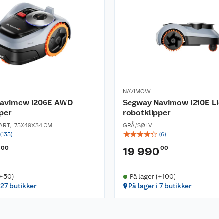
NAVIMOW
Navimow i206E AWD
Segway Navimow I210E Li
per
robotklipper
ART
,
75X49X34 CM
GRÅ/SØLV
☆
☆
☆
☆
☆
(
135
)
(
6
)
00
00
19 990
(+50)
På lager (+100)
 27 butikker
På lager i 7 butikker