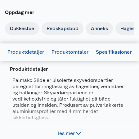
Oppdag mer
Dukkestue
Redskapsbod
Anneks
Hagest
Produktdetaljer
Produktomtaler
Spesifikasjoner
Produktdetaljer
Palmako Slide er uisolerte skyvedørspartier
beregnet for innglassing av hagestuer, verandaer
Generelt
og balkonger. Skyvedørspartiene er
Artikkelnummer
4743142029893
vedlikeholdsfrie og tåler fuktighet på både
utsiden og innsiden. Produsert av pulverlakkerte
Leverandørens artikkelnummer
111846
aluminiumsprofiler med 4 mm herdet
Størrelse
170 X 200 H
sikkerhetsglass.
Forpakningsmål
Forleng sommeren med innglasset hagestue
les mer
eller veranda.
Bruttovekt
77 kg