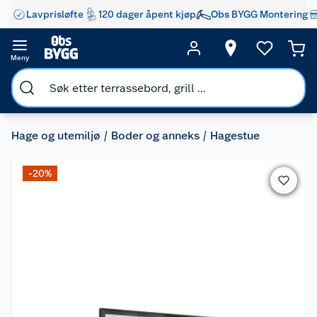
Lavprisløfte
120 dager åpent kjøp
Obs BYGG Montering
Meny
Hage og utemiljø
Boder og anneks
Hagestue
-20%