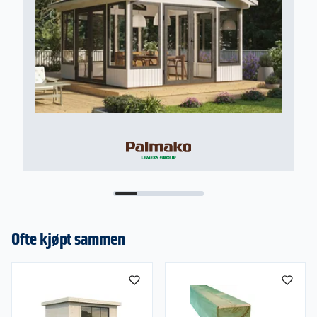
matt
Dører:
• Doble tetningslister rundt glass i
aluminiumramme
• Interlocking system med vindlås og doble
børster gir en helt tett dør.
• Dempere mellom hver dør for skånsom og
behagelig åpning og lukking.
• Innfelt dørhåndtak og sylinderlås utvendig i
gangdør
• Lås innside på dørene på hver ende.
• Sikkerhetsløsning som forhindrer at dørene kan
løftes ut
Modulmål:
• Skyvedørenes dørmål angir modulmål
Ofte kjøpt sammen
(dvs. åpningen i veggen som døren skal monteres
i)
• Karmhøyde: 199 cm
• Karmbredde: Modumål - 20 mm