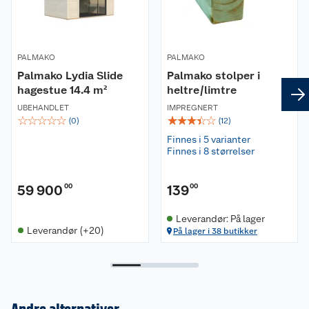
PALMAKO
PALMAKO
Palmako Lydia Slide
Palmako stolper i
hagestue 14.4 m²
heltre/limtre
UBEHANDLET
IMPREGNERT
☆
☆
☆
☆
☆
☆
☆
☆
☆
☆
(
0
)
(
12
)
Finnes i 5 varianter
Finnes i 8 størrelser
59 900
00
139
00
Leverandør: På lager
Leverandør (+20)
På lager i 38 butikker