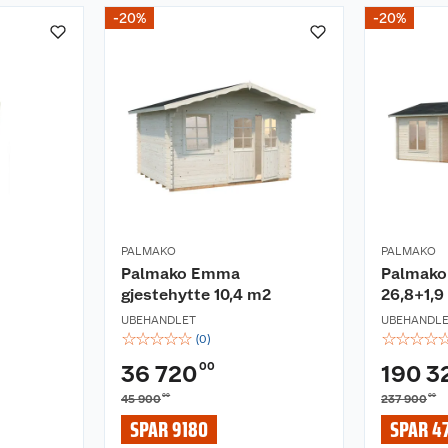
-20%
-20%
PALMAKO
PALMAKO
Palmako Emma
Palmako
gjestehytte 10,4 m2
26,8+1,9
UBEHANDLET
UBEHANDL
☆
☆
☆
☆
☆
☆
☆
☆
☆
(
0
)
00
36 720
190 3
00
00
45 900
237 900
SPAR 9180
SPAR 4