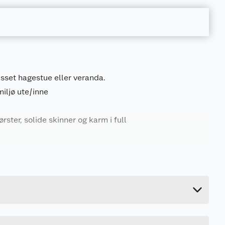
set hagestue eller veranda.
miljø ute/inne
rster, solide skinner og karm i full
83 kg
220 cm
120 cm
80 cm