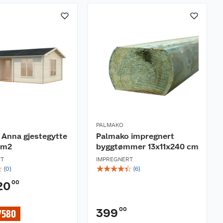
PALMAKO
 Anna gjestegytte
Palmako impregnert
 m2
byggtømmer 13x11x240 cm
ET
IMPREGNERT
☆
☆
☆
☆
☆
☆
(
0
)
(
6
)
00
20
00
399
7580