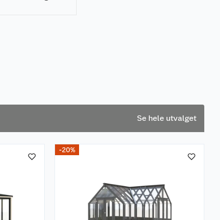
are hageutstyret
er 6 tips!
Se hele utvalget
-20%