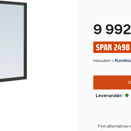
9 99
SPAR 2498
Kundeav
Inkludert i:
K
Leverandør
:
Finn alternativer 