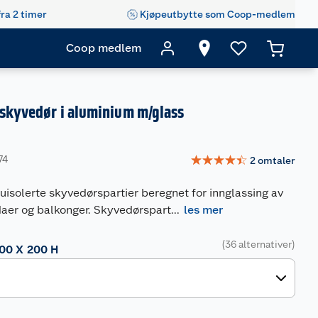
fra 2 timer
Kjøpeutbytte som Coop-medlem
Coop medlem
 skyvedør i aluminium m/glass
☆
☆
☆
☆
☆
74
2
omtaler
uisolerte skyvedørspartier beregnet for innglassing av
daer og balkonger. Skyvedørspart
...
les mer
(36 alternativer)
00 X 200 H