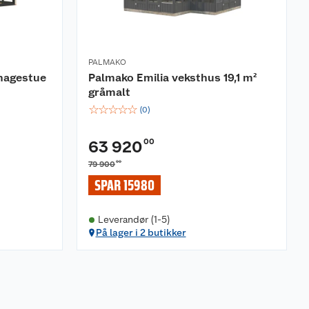
PALMAKO
 hagestue
Palmako Emilia veksthus 19,1 m²
gråmalt
☆
☆
☆
☆
☆
(
0
)
00
63 920
00
79 900
SPAR 15980
Leverandør (1-5)
På lager i 2 butikker