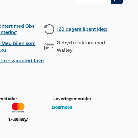
r
ontert med Obs
120 dagers åpent kjøp
ntering
Gebyrfri faktura med
 - Med bilen som
ogn
Walley
fte - garantert lave
smetoder
Leveringsmetoder