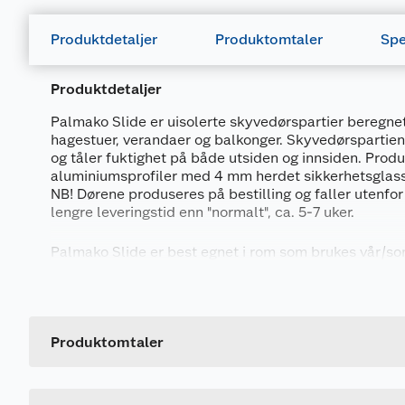
Produktdetaljer
Produktomtaler
Spe
Produktdetaljer
Palmako Slide er uisolerte skyvedørspartier beregnet
hagestuer, verandaer og balkonger. Skyvedørspartien
og tåler fuktighet på både utsiden og innsiden. Produ
aluminiumsprofiler med 4 mm herdet sikkerhetsglass
NB! Dørene produseres på bestilling og faller utenfor
lengre leveringstid enn "normalt", ca. 5-7 uker.
Palmako Slide er best egnet i rom som brukes vår/s
Alle skyvedørspartier har dørblader som kan skyves v
Generelt
sider.
Dørene finnes i høyre og venstre utførelse.
Artikkelnummer
Leverandørens artikkelnummer
Produktomtaler
SPESIFIKASJONER:
Størrelse
Glass:
• 4 mm herdet sikkerhetsglass