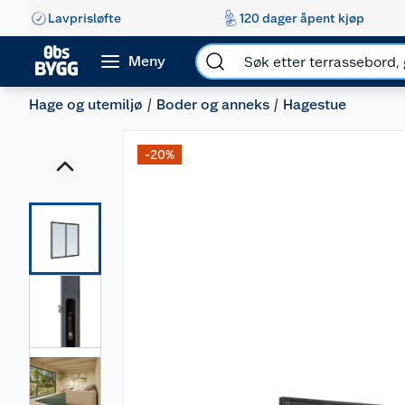
Lavprisløfte
120 dager åpent kjøp
Meny
Hage og utemiljø
Boder og anneks
Hagestue
-20%