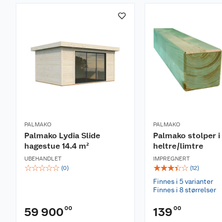
PALMAKO
PALMAKO
Palmako Lydia Slide
Palmako stolper i
hagestue 14.4 m²
heltre/limtre
UBEHANDLET
IMPREGNERT
☆
☆
☆
☆
☆
☆
☆
☆
☆
☆
(
0
)
(
12
)
Finnes i 5 varianter
Finnes i 8 størrelser
00
00
59 900
139