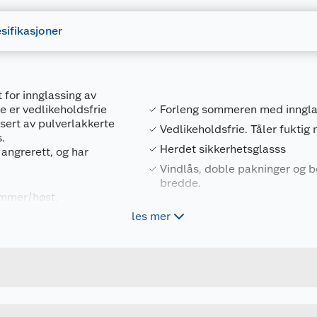
sifikasjoner
 for innglassing av
e er vedlikeholdsfrie
Forleng sommeren med innglas
sert av pulverlakkerte
Vedlikeholdsfrie. Tåler fuktig 
.
Herdet sikkerhetsglasss
 angrerett, og har
Vindlås, doble pakninger og bø
bredde.
ommer/høst.
algfritt til begge
les mer
Forpakningsmål
4743142029374
Bruttovekt
111766
Høyde
200 X 200 H
Lengde
Bredde