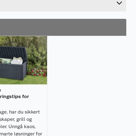
e
ingstips for
ge, har du sikkert
kaper, grill og
er. Unngå kaos,
marte løsninger for