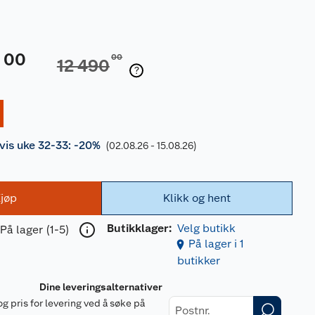
00
2
00
12 490
is uke 32-33: -20%
(02.08.26 - 15.08.26)
jøp
Klikk og hent
Butikklager:
Velg butikk
På lager (1-5)
På lager i 1
butikker
Dine leveringsalternativer
og pris for levering ved å søke på