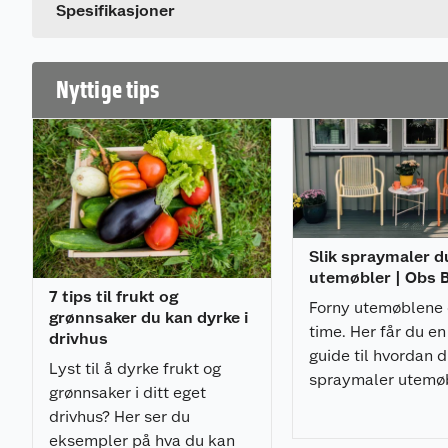
Spesifikasjoner
• Produsert i Europa
Aluminiumsprofiler / konstruksjon:
• Skyvedørspartier med 2 eller 3 dørblader
Nyttige tips
• Åpningsbare dører som kan skyves til begge sider
• Moderne og elegant profilsystem
• Oppgraderte profiler for stabilitet og holdbarhet i v
• Solide skinner og nylonforsterkede justerbare kule
skyvedørsbevegelser
• Selvdrenerende bunnskinne med skjult dreneringsk
vanninntrengning
• Pakninger i alle hjørneforbindelser
Slik spraymaler d
• Karm/profilbredde: 2-dører: 51 mm / 3-dører: 79 m
utemøbler | Obs
• Full bredde på bunn, topp og sideprofiler gir en soli
7 tips til frukt og
• Ferdig monterte pakninger, børster.
Forny utemøblene 
grønnsaker du kan dyrke i
• Forborede hull m.m. forenkler monteringen.
time. Her får du en
drivhus
• Ingen synlige kuttflater
guide til hvordan 
• Aluminium fra Norsk Hydro
Lyst til å dyrke frukt og
spraymaler utemø
• Farge: Antrasittgrå RAL 7016 / glansverdi 30 % matt
grønnsaker i ditt eget
med et profesjonel
drivhus? Her ser du
Dører:
resultat.
eksempler på hva du kan
• Doble tetningslister rundt glass i aluminiumramme