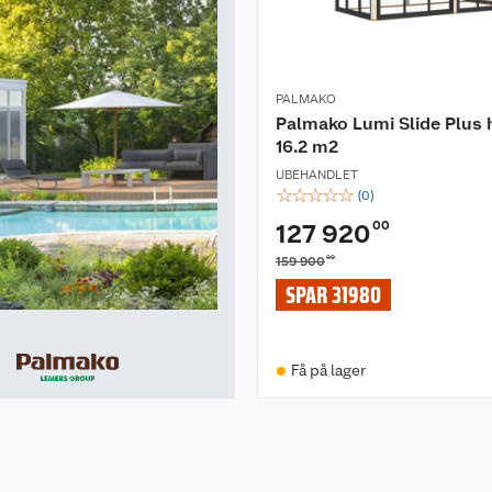
PALMAKO
Palmako Lumi Slide Plus
16.2 m2
UBEHANDLET
☆
☆
☆
☆
☆
(
0
)
00
127 920
00
159 900
SPAR 31980
Få på lager