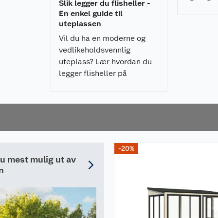
Slik legger du flisheller -
å oppbev
 en helt tett dør.
En enkel guide til
 åpning og lukking.
ditt. Her 
uteplassen
r
Vil du ha en moderne og
es ut
vedlikeholdsvennlig
uteplass? Lær hvordan du
legger flisheller på
pidestaller enkelt, raskt, og
som gir et profesjonelt
resultat.
-20%
du mest mulig ut av
n