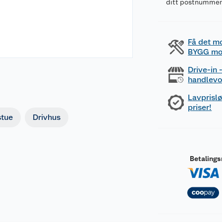
ditt postnumme
Få det m
BYGG mo
Drive-in
handlev
Lavprislø
priser!
tue
Drivhus
Betaling