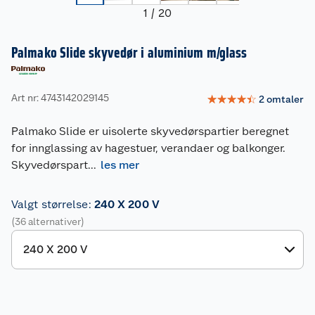
1
/
20
Palmako Slide skyvedør i aluminium m/glass
Art nr: 4743142029145
☆
☆
☆
☆
☆
2
omtaler
Palmako Slide er uisolerte skyvedørspartier beregnet
for innglassing av hagestuer, verandaer og balkonger.
Skyvedørspart
...
les mer
Valgt størrelse
:
240 X 200 V
(36 alternativer)