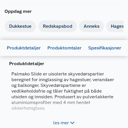
Oppdag mer
Dukkestue
Redskapsbod
Anneks
Hagest
Produktdetaljer
Produktomtaler
Spesifikasjoner
Produktdetaljer
Palmako Slide er uisolerte skyvedørspartier
beregnet for innglassing av hagestuer, verandaer
Generelt
og balkonger. Skyvedørspartiene er
Artikkelnummer
4743142029145
vedlikeholdsfrie og tåler fuktighet på både
utsiden og innsiden. Produsert av pulverlakkerte
Leverandørens artikkelnummer
111790
aluminiumsprofiler med 4 mm herdet
Størrelse
240 X 200 V
sikkerhetsglass.
Forpakningsmål
Forleng sommeren med innglasset hagestue
les mer
eller veranda.
Bruttovekt
97 kg