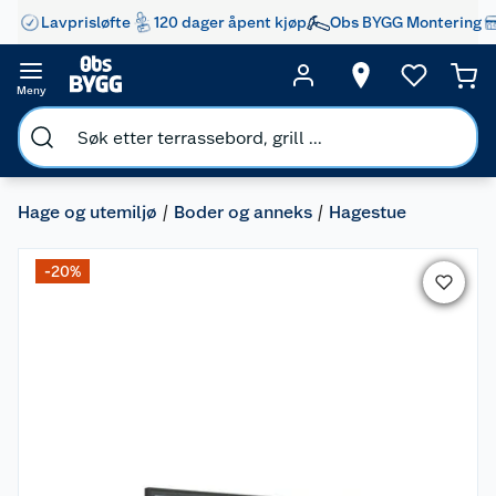
Lavprisløfte
120 dager åpent kjøp
Obs BYGG Montering
Meny
Hage og utemiljø
Boder og anneks
Hagestue
-20%