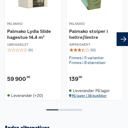
PALMAKO
PALMAKO
Palmako Lydia Slide
Palmako stolper i
hagestue 14.4 m²
heltre/limtre
UBEHANDLET
IMPREGNERT
☆
☆
☆
☆
☆
☆
☆
☆
☆
☆
(
0
)
(
12
)
Finnes i 5 varianter
Finnes i 8 størrelser
59 900
00
139
00
Leverandør: På lager
Leverandør (+20)
På lager i 38 butikker