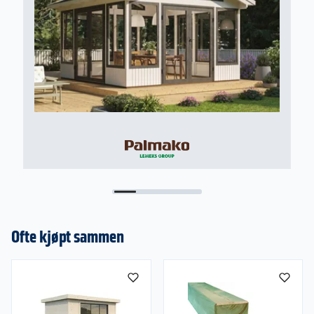
matt
Dører:
• Doble tetningslister rundt glass i
aluminiumramme
• Interlocking system med vindlås og doble
børster gir en helt tett dør.
• Dempere mellom hver dør for skånsom og
behagelig åpning og lukking.
• Innfelt dørhåndtak og sylinderlås utvendig i
gangdør
• Lås innside på dørene på hver ende.
• Sikkerhetsløsning som forhindrer at dørene kan
løftes ut
Modulmål:
• Skyvedørenes dørmål angir modulmål
Ofte kjøpt sammen
(dvs. åpningen i veggen som døren skal monteres
i)
• Karmhøyde: 199 cm
• Karmbredde: Modumål - 20 mm