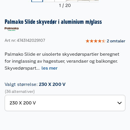
1
/
20
Palmako Slide skyvedør i aluminium m/glass
Art nr: 4743142029107
☆
☆
☆
☆
☆
2
omtaler
Palmako Slide er uisolerte skyvedørspartier beregnet
for innglassing av hagestuer, verandaer og balkonger.
Skyvedørspart
...
les mer
Valgt størrelse
:
230 X 200 V
(36 alternativer)