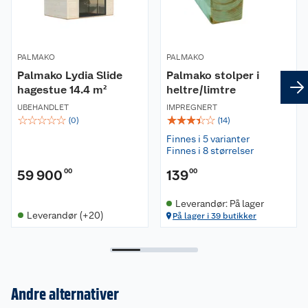
PALMAKO
PALMAKO
Palmako Lydia Slide
Palmako stolper i
hagestue 14.4 m²
heltre/limtre
UBEHANDLET
IMPREGNERT
☆
☆
☆
☆
☆
☆
☆
☆
☆
☆
(
0
)
(
14
)
Finnes i 5 varianter
Finnes i 8 størrelser
59 900
00
139
00
Leverandør: På lager
Leverandør (+20)
På lager i 39 butikker
Andre alternativer