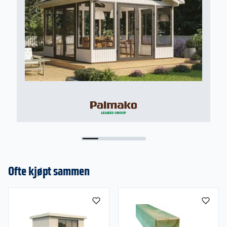
matt
Dører:
• Doble tetningslister rundt glass i
aluminiumramme
• Interlocking system med vindlås og doble
børster gir en helt tett dør.
• Dempere mellom hver dør for skånsom og
behagelig åpning og lukking.
• Innfelt dørhåndtak og sylinderlås utvendig i
gangdør
• Lås innside på dørene på hver ende.
• Sikkerhetsløsning som forhindrer at dørene kan
løftes ut
Modulmål:
• Skyvedørenes dørmål angir modulmål
Ofte kjøpt sammen
(dvs. åpningen i veggen som døren skal monteres
i)
• Karmhøyde: 199 cm
• Karmbredde: Modumål - 20 mm