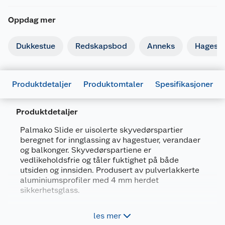
Oppdag mer
Dukkestue
Redskapsbod
Anneks
Hagest
Produktdetaljer
Produktomtaler
Spesifikasjoner
Produktdetaljer
Palmako Slide er uisolerte skyvedørspartier
beregnet for innglassing av hagestuer, verandaer
Generelt
og balkonger. Skyvedørspartiene er
Artikkelnummer
4743142029107
vedlikeholdsfrie og tåler fuktighet på både
utsiden og innsiden. Produsert av pulverlakkerte
Leverandørens artikkelnummer
111784
aluminiumsprofiler med 4 mm herdet
Størrelse
230 X 200 V
sikkerhetsglass.
Forpakningsmål
Forleng sommeren med innglasset hagestue
les mer
eller veranda.
Bruttovekt
95 kg