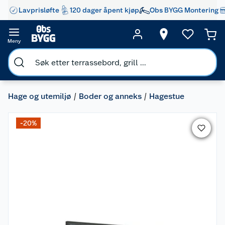
Lavprisløfte
120 dager åpent kjøp
Obs BYGG Montering
Meny
Hage og utemiljø
Boder og anneks
Hagestue
-20%