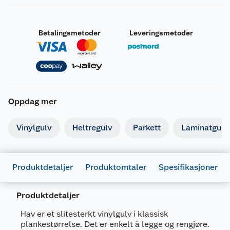
Betalingsmetoder
Leveringsmetoder
Oppdag mer
Vinylgulv
Heltregulv
Parkett
Laminatgulv
Produktdetaljer
Produktomtaler
Spesifikasjoner
Produktdetaljer
Generelt
Hav er et slitesterkt vinylgulv i klassisk
Artikkelnummer
5401014211584
plankestørrelse. Det er enkelt å legge og rengjøre.