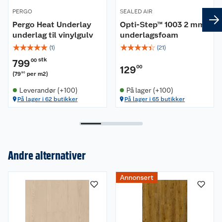
Dette trenger du for å legge gulv
PERGO
SEALED AIR
Pergo Heat Underlay
Opti-Step™ 1003 2 mm
Rettholt 1,2 m (for å sjekke at gulvet er
underlag til vinylgulv
underlagsfoam
innenfor toleranse)
☆
☆
☆
☆
☆
☆
☆
☆
☆
☆
(
1
)
(
21
)
Tommestokk (målbånd)
stk
799
00
Hammer
129
00
(
79
per m2
)
90
Sag
Leverandør (+100)
På lager (+100)
Blyant
På lager i 62 butikker
På lager i 65 butikker
Slagkloss
Andre alternativer
Annonsert
Om oss
Kundeservice
Nyheter