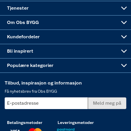
Alle tjenester
Virksomheten
Klikk og hent
DIY-prosjekter
Verktøy
Tjenester
Sponsorvirksomheten
Coop Bedriftskort
Hytte og beredskapsutstyr
Dører
Om Obs BYGG
Obs BYGG Montering
Gavetips
Vindu
Kundefordeler
Annonserte varer
Hjem, rengjøring og hvitevarer
Bli inspirert
Varme
Populære kategorier
Tilbud, inspirasjon og informasjon
Få nyhetsbrev fra Obs BYGG
E-postadresse
Meld meg på
Betalingsmetoder
Leveringsmetoder