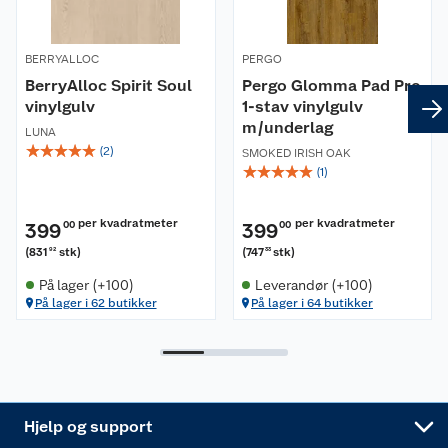
Butikker
Våre merkevarer
BERRYALLOC
PERGO
Kontakt oss
Våre kjeder
BerryAlloc Spirit Soul
Pergo Glomma Pad Pro
vinylgulv
1-stav vinylgulv
Retur- og angrerett
Kjøpsvilkår
m/underlag
Hageinspirasjon
LUNA
☆
☆
☆
☆
☆
(
2
)
SMOKED IRISH OAK
☆
☆
☆
☆
☆
Reklamasjon
Personvern
(
1
)
Lavprisløfte
Oppussing med utemaling
Ofte stilte spørsmål
Cookies
Åpent kjøp
Oppussing med innemaling
per kvadratmeter
per kvadratmeter
399
00
399
00
(
831
stk
)
(
747
stk
)
92
33
Pakkesporing
Monteringstjenester
Ledige stillinger
Coop medlem
Grillens verden
Hage og utemiljø
På lager (+100)
Leverandør (+100)
På lager i 62 butikker
På lager i 64 butikker
Leveringstid
Leie tilhenger
Bærekraft
Retur av el-avfall
Et varmere hjem
Gulv
Betalingsalternativer
Leie verktøy
Sikkerhetsdatablad
Drive in
Tips og råd
Trelast og byggevarer
Leveringsalternativer
Nøkkelfiling
Samvirkelag
Coop Mastercard
Live-shopping
Maling
Hjelp og support