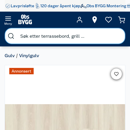
Lavprisløfte
120 dager åpent kjøp
Obs BYGG Montering
Meny
Gulv
Vinylgulv
Annonsert