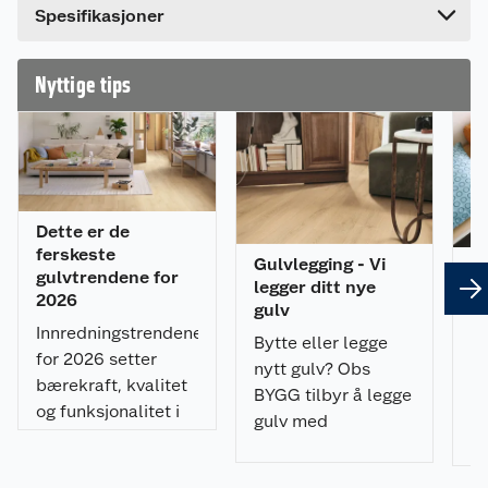
og det samme gjelder elegansen det tilfører
Spesifikasjoner
ethvert rom med sin moderne design og store
fliser. Limfjord er veien å gå enten du er på utkikk
etter et lekent teppedesign til barnerommet eller
Nyttige tips
et naturlig uttrykk i gangen med et design i
terrazzostein eller betong. Takket være AquaSafe
har gulvet en vanntett overflate, noe som gjør det
til et godt valg også for kjøkken eller entréer.
Limfjord er enkelt å legge med Uniclic®-
klikksystem og leveres med integrert underlag,
noe som gjør monteringen enda raskere og
Dette er de
enklere.
ferskeste
Gulvlegging - Vi
Of
gulvtrendene for
legger ditt nye
s
Egenskaper
2026
gulv
He
Innredningstrendene
Bytte eller legge
Vanntett klikk og overflate med AquaSafe
sp
for 2026 setter
nytt gulv? Obs
Slitesterkt
sv
bærekraft, kvalitet
BYGG tilbyr å legge
Rask og enkel legging med Uniclic®-
du
og funksjonalitet i
gulv med
klikksystem
et
sentrum. Gjenbruk,
profesjonelle
8 unike fliser per dekor
resirkulerte
gulvleggere. Se pris
Integrert underlag gjør leggingen raskere og