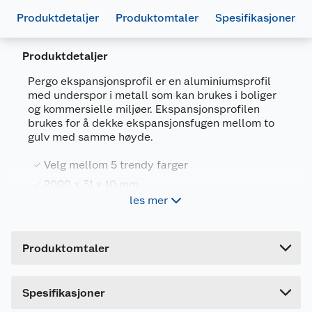
Produktdetaljer
Produktomtaler
Spesifikasjoner
Produktdetaljer
Generelt
Pergo ekspansjonsprofil er en aluminiumsprofil
Artikkelnummer
5401014340901
med underspor i metall som kan brukes i boliger
og kommersielle miljøer. Ekspansjonsprofilen
Leverandørens artikkelnummer
SFEXPCOFF
brukes for å dekke ekspansjonsfugen mellom to
gulv med samme høyde.
Størrelse
2 M
Farge
COFFEE
Velg mellom 5 trendy farger
2000 x 31 x 10 mm
Forpakningsmål
les mer
Overflate i aluminium
Bruttovekt
0.67 kg
For boliger og kommersielle miljøer
Høyde
1 cm
Produktomtaler
Lengde
200 cm
Passer laminatgulv på mellom 7-12 mm og fås i 5
trendy farger: Silver, Champagne, Clay, Coffee &
Bredde
3.1 cm
Dette produktet har ikke fått noen omtale ennå.
Black.
Spesifikasjoner
Hvis du kjøper produktet får du invitasjon til å gi