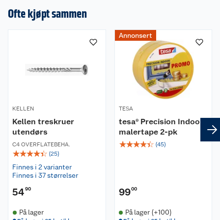
en omtale.
Ofte kjøpt sammen
Annonsert
KELLEN
TESA
Kellen treskruer
tesa® Precision Indoor
utendørs
malertape 2-pk
☆
☆
☆
☆
☆
C4 OVERFLATEBEHA.
(
45
)
☆
☆
☆
☆
☆
(
25
)
Finnes i 2 varianter
Finnes i 37 størrelser
54
90
99
00
På lager
På lager (+100)