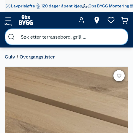
Lavprisløfte
120 dager åpent kjøp
Obs BYGG Montering
Meny
Gulv
Overgangslister