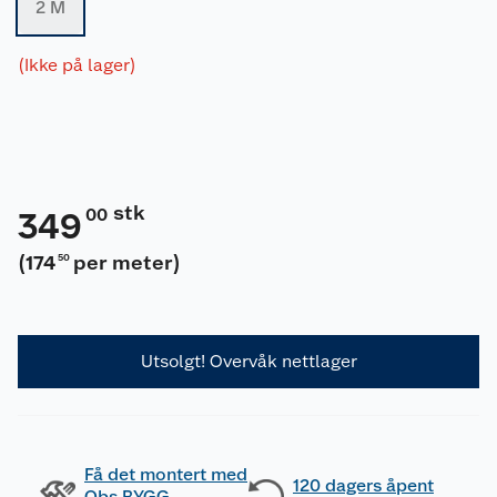
2 M
(Ikke på lager)
stk
00
349
(
174
per meter
)
50
Utsolgt! Overvåk nettlager
Få det montert med
120 dagers åpent
Obs BYGG