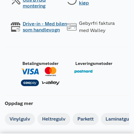
kjøp
montering
Gebyrfri faktura
Drive-in - Med bilen
som handlevogn
med Walley
Betalingsmetoder
Leveringsmetoder
Oppdag mer
Vinylgulv
Heltregulv
Parkett
Laminatgulv