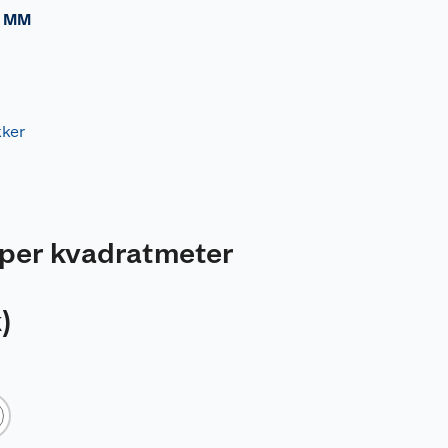
 MM
kker
per kvadratmeter
k
)