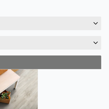
25 kg
5.7 cm
207.9 cm
26 cm