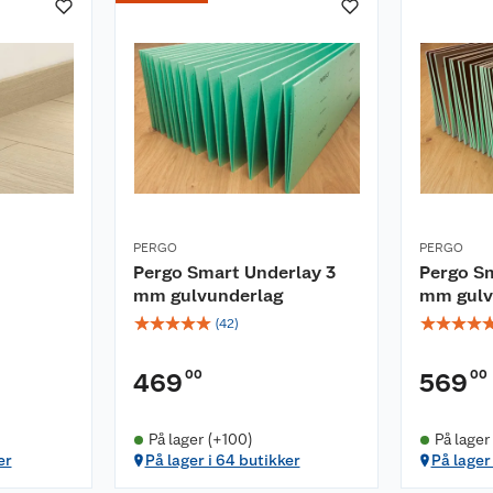
PERGO
PERGO
Pergo Smart Underlay 3
Pergo S
mm gulvunderlag
mm gulv
☆
☆
☆
☆
☆
☆
☆
☆
☆
(
42
)
00
00
469
569
På lager (+100)
På lager
er
På lager i 64 butikker
På lager