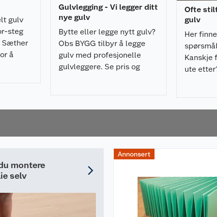
valget. Påse at
Gulvlegging - Vi legger ditt
Ofte sti
eggeanvisning) og at
nye gulv
lt gulv
gulv
or-steg
Bytte eller legge nytt gulv?
Her finn
i Sæther
Obs BYGG tilbyr å legge
spørsmål 
ickHeat fra Pergo.
or å
gulv med profesjonelle
Kanskje f
 enkelt å installere
v. Les
gulvleggere. Se pris og
ute etter
sprosjekter.
o.
bestill her!
rdag. Coop har hele
for deg som kunde å
 forarbeidet som
tig å lese
Annonsert
 du montere
ie selv
 gulvet vannbestandig
ate helt ned til