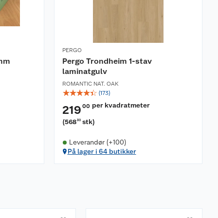
PERGO
 mm
Pergo Trondheim 1-stav
laminatgulv
ROMANTIC NAT. OAK
☆
☆
☆
☆
☆
(
173
)
per kvadratmeter
00
219
(
568
stk
)
30
Leverandør (+100)
På lager i 64 butikker