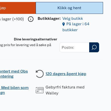
jøp
Klikk og hent
Butikklager:
Velg butikk
 lager (+100)
På lager i 64
butikker
Dine leveringsalternativer
og pris for levering ved å søke på
r
ontert med Obs
120 dagers åpent kjøp
ntering
Gebyrfri faktura med
 - Med bilen som
ogn
Walley