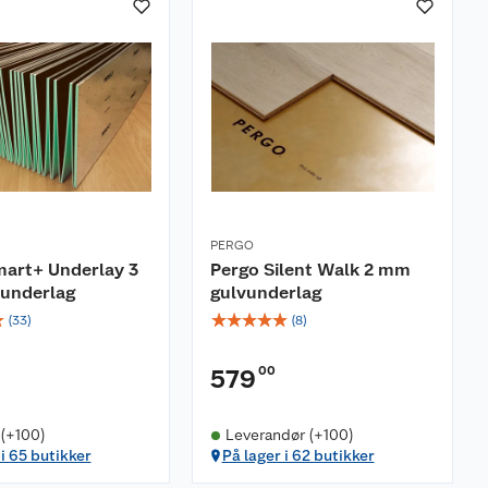
PERGO
mart+ Underlay 3
Pergo Silent Walk 2 mm
underlag
gulvunderlag
☆
☆
☆
☆
☆
☆
(
33
)
(
8
)
00
579
 (+100)
Leverandør (+100)
 i 65 butikker
På lager i 62 butikker