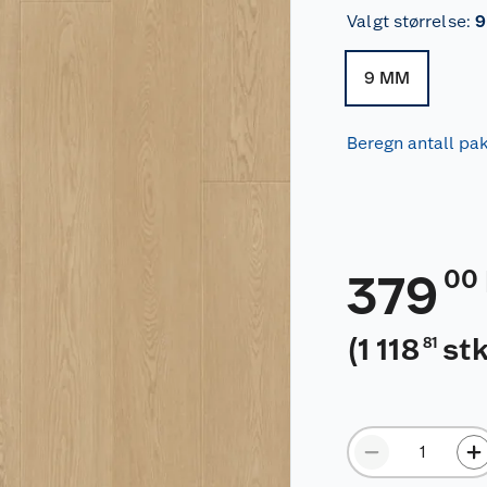
Valgt størrelse
:
9
9 MM
Beregn antall pa
00
379
(
1 118
st
81