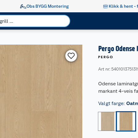
Obs BYGG Montering
Klikk & hent - 
Pergo Odense 
Art nr: 540101375131
Odense laminatgu
markant 4-veis fa
Valgt farge
:
Oatm