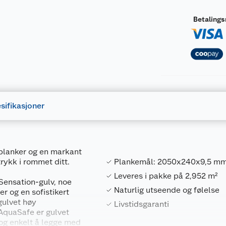
Betaling
sifikasjoner
planker og en markant
trykk i rommet ditt.
Plankemål: 2050x240x9,5 m
Leveres i pakke på 2,952 m²
 Sensation-gulv, noe
Naturlig utseende og følelse
r og en sofistikert
gulvet høy
Livstidsgaranti
 AquaSafe er gulvet
og enkelt å legge med