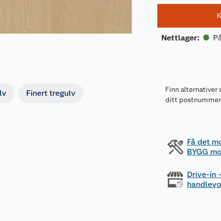
K
På
Nettlager
:
Finn alternativer 
lv
Finert tregulv
ditt postnumme
Få det m
BYGG mo
Drive-in
handlev