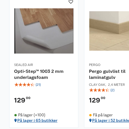
Slagkloss
SEALED AIR
PERGO
Opti-Step™ 1003 2 mm
Pergo gulvlist til
underlagsfoam
laminatgulv
☆
☆
☆
☆
☆
(
21
)
CLAY OAK
,
2,4 METER
☆
☆
☆
☆
☆
(
2
)
00
00
129
129
På lager (+100)
Få på lager
På lager i 65 butikker
På lager i 52 butikk