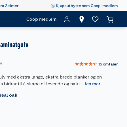
fra 2 timer
Kjøpeutbytte som Coop-medlem
Coop medlem
laminatgulv
☆
☆
☆
☆
☆
9
15
omtaler
lv med ekstra lange, ekstra brede planker og en
s bidrar til å skape et levende og natu
...
les mer
eal oak