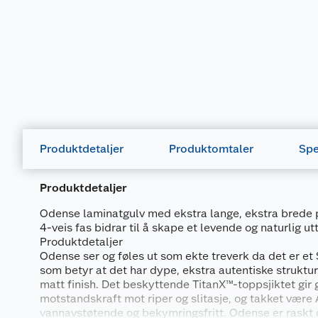
Produktdetaljer
Produktomtaler
Spe
Produktdetaljer
Odense laminatgulv med ekstra lange, ekstra brede 
4-veis fas bidrar til å skape et levende og naturlig ut
Produktdetaljer
Odense ser og føles ut som ekte treverk da det er et
som betyr at det har dype, ekstra autentiske strukture
matt finish. Det beskyttende TitanX™-toppsjiktet gir 
motstandskraft mot riper og slitasje, og takket være
vannavstøtende og bekymringsfritt. Odense er raskt 