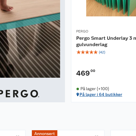
tt en syntetisk såpe,
PERGO
holdige såper som
Pergo Smart Underlay 3
lag som skaper et
gulvunderlag
kittent.
☆
☆
☆
☆
☆
(
42
)
llstendige
00
469
På lager (+100)
På lager i 64 butikker
toleranse)
Annonsert