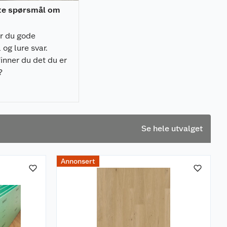
lte spørsmål om
er du gode
og lure svar.
inner du det du er
?
Se hele utvalget
Annonsert