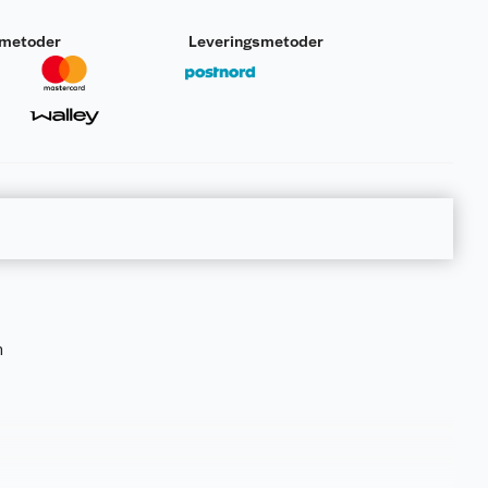
smetoder
Leveringsmetoder
m