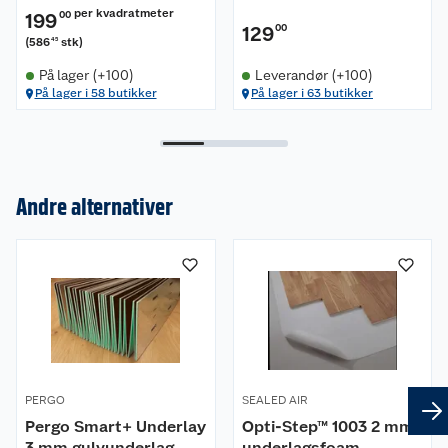
per kvadratmeter
199
00
129
00
(
586
stk
)
45
På lager (+100)
Leverandør (+100)
På lager i 58 butikker
På lager i 63 butikker
Om oss
Andre alternativer
Kundeservice
Nyheter
Butikker
Våre merkevarer
Kontakt oss
Våre kjeder
Retur- og angrerett
Kjøpsvilkår
Hageinspirasjon
PERGO
SEALED AIR
Pergo Smart+ Underlay
Opti-Step™ 1003 2 mm
Reklamasjon
Personvern
Lavprisløfte
Oppussing med utemaling
3 mm gulvunderlag
underlagsfoam