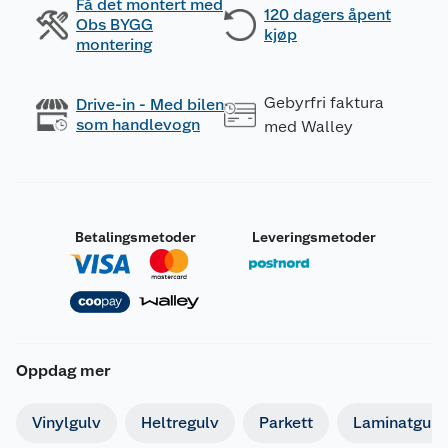
Få det montert med
120 dagers åpent
Obs BYGG
kjøp
montering
Gebyrfri faktura
Drive-in - Med bilen
som handlevogn
med Walley
Betalingsmetoder
Leveringsmetoder
Oppdag mer
Vinylgulv
Heltregulv
Parkett
Laminatgulv