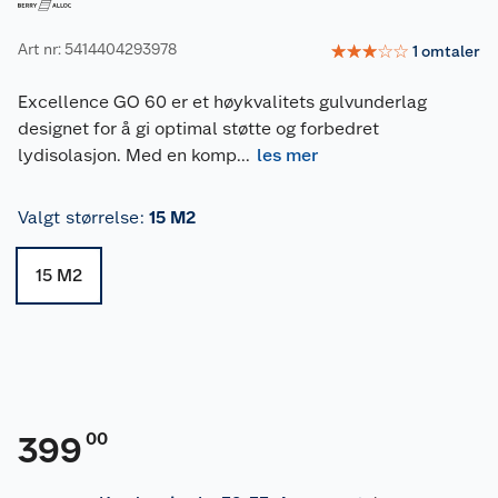
Art nr: 5414404293978
☆
☆
☆
☆
☆
1
omtaler
Excellence GO 60 er et høykvalitets gulvunderlag
designet for å gi optimal støtte og forbedret
lydisolasjon. Med en komp
...
les mer
Valgt størrelse
:
15 M2
15 M2
00
399