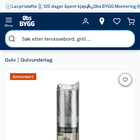
Lavprisløfte
120 dager åpent kjøp
Obs BYGG Montering
Meny
Gulv
Gulvunderlag
Annonsert