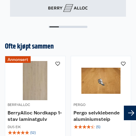
Spesifikasjoner
Bredde: 1100 mm
Lengde: 13640 mm
Tykkelse: 2 mm
Ofte kjøpt sammen
Annonsert
BERRYALLOC
PERGO
BerryAlloc Nordkapp 1-
Pergo selvklebende
stav laminatgulv
aluminiumsteip
☆
☆
☆
☆
☆
DUS EIK
(
5
)
☆
☆
☆
☆
☆
(
12
)