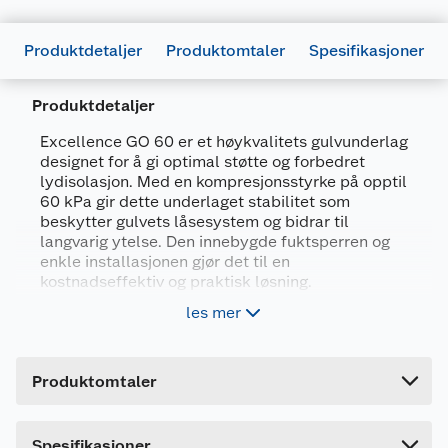
Produktdetaljer
Produktomtaler
Spesifikasjoner
Produktdetaljer
Excellence GO 60 er et høykvalitets gulvunderlag
designet for å gi optimal støtte og forbedret
Generelt
lydisolasjon. Med en kompresjonsstyrke på opptil
Artikkelnummer
5414404293978
60 kPa gir dette underlaget stabilitet som
beskytter gulvets låsesystem og bidrar til
Leverandørens artikkelnummer
63003703
langvarig ytelse. Den innebygde fuktsperren og
Størrelse
15 M2
enkle installasjonen gjør det til en
kostnadseffektiv og praktisk løsning.
Forpakningsmål
les mer
Demper trinnlyd med opptil 19 dB
Bruttovekt
2.01 kg
Høy kompresjonsstyrke: 60 kPa
Høyde
100 cm
Innebygd fuktsperre
Produktomtaler
Lengde
10 cm
Kan brukes med gulvvarme
Bredde
10 cm
Spesifikasjoner