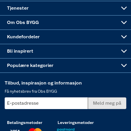
Alle tjenester
Virksomheten
Klikk og hent
DIY-prosjekter
Verktøy
Tjenester
Sponsorvirksomheten
Coop Bedriftskort
Hytte og beredskapsutstyr
Dører
Om Obs BYGG
Obs BYGG Montering
Gavetips
Vindu
Kundefordeler
Annonserte varer
Hjem, rengjøring og hvitevarer
Bli inspirert
Varme
Populære kategorier
Tilbud, inspirasjon og informasjon
Få nyhetsbrev fra Obs BYGG
E-postadresse
Meld meg på
Betalingsmetoder
Leveringsmetoder