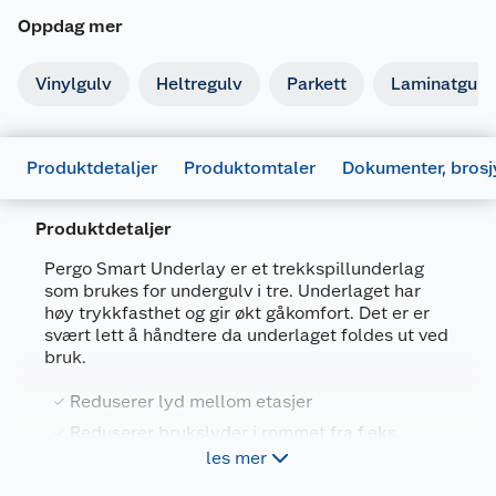
Oppdag mer
Vinylgulv
Heltregulv
Parkett
Laminatgulv
Produktdetaljer
Produktomtaler
Dokumenter, brosj
Produktdetaljer
Pergo Smart Underlay er et trekkspillunderlag
som brukes for undergulv i tre. Underlaget har
høy trykkfasthet og gir økt gåkomfort. Det er er
svært lett å håndtere da underlaget foldes ut ved
Generelt
bruk.
Artikkelnummer
5415125489930
Reduserer lyd mellom etasjer
Leverandørens
PGUDLSMART15
Reduserer brukslyder i rommet fra f.eks
artikkelnummer
barneleker og dyr
les mer
Størrelse
15 M2
Bygger kun 3 mm