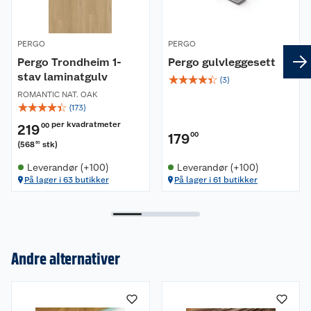
PERGO
PERGO
Pergo Trondheim 1-
Pergo gulvleggesett
stav laminatgulv
☆
☆
☆
☆
☆
(
3
)
ROMANTIC NAT. OAK
☆
☆
☆
☆
☆
(
173
)
per kvadratmeter
219
00
179
00
(
568
stk
)
30
Leverandør (+100)
Leverandør (+100)
På lager i 63 butikker
På lager i 61 butikker
Andre alternativer
Om oss
Kundeservice
Nyheter