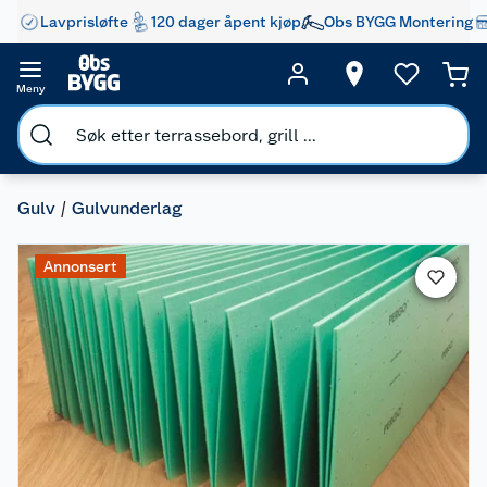
Lavprisløfte
120 dager åpent kjøp
Obs BYGG Montering
Meny
Gulv
Gulvunderlag
Annonsert