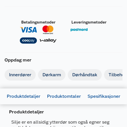
Betalingsmetoder
Leveringsmetoder
Oppdag mer
Innerdører
Dørkarm
Dørhåndtak
Tilbehør 
Produktdetaljer
Produktomtaler
Spesifikasjoner
Produktdetaljer
Generelt
Silje er en allsidig ytterdør som også egner seg
Artikkelnummer
7025180769298