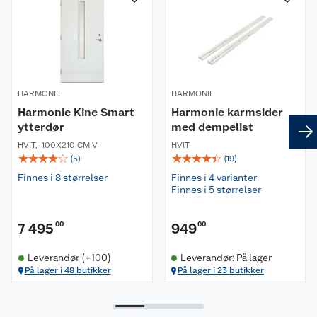
HARMONIE
HARMONIE
Harmonie Kine Smart
Harmonie karmsider
ytterdør
med dempelist
HVIT
,
100X210 CM V
HVIT
☆
☆
☆
☆
☆
☆
☆
☆
☆
☆
(
5
)
(
19
)
Finnes i 8 størrelser
Finnes i 4 varianter
Finnes i 5 størrelser
7 495
00
949
00
Leverandør (+100)
Leverandør: På lager
På lager i 48 butikker
På lager i 23 butikker