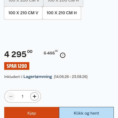
100 X 200 CM V
100 X 200 CM H
100 X 210 CM V
100 X 210 CM H
00
4 295
00
5 495
SPAR 1200
Lagertømming
Inkludert i:
(14.06.26 - 23.08.26)
Kjøp
Klikk og hent