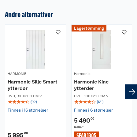
Andre alternativer
Lagertømming
Om oss
Kundeservice
Nyheter
Butikker
Våre merkevarer
HARMONIE
Harmonie
Harmonie Silje Smart
Harmonie Kine
Kontakt oss
Våre kjeder
ytterdør
ytterdør
HVIT
,
80X200 CM V
HVIT
,
100X210 CM V
Retur- og angrerett
Kjøpsvilkår
Hageinspirasjon
☆
☆
☆
☆
☆
☆
☆
☆
☆
☆
(
92
)
(
121
)
Finnes i 16 størrelser
Finnes i 6 størrelser
Reklamasjon
Personvern
Lavprisløfte
Oppussing med utemaling
5 490
00
Ofte stilte spørsmål
00
6 795
Cookies
Åpent kjøp
Oppussing med innemaling
5 995
00
SPAR 1305