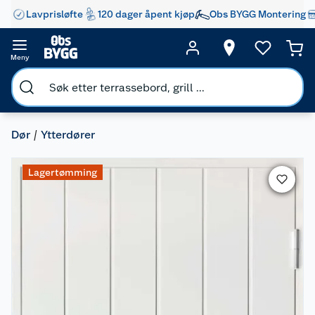
Lavprisløfte
120 dager åpent kjøp
Obs BYGG Montering
Meny
Dør
Ytterdører
Lagertømming