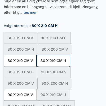
Silje er en allsidig ytterdør som også egner seg godt
både som en biinngang til vaskerom, til kjellerinngang
eller til g
...
les mer
Valgt størrelse
:
80 X 210 CM H
80 X 190 CM V
80 X 190 CM H
80 X 200 CM H
80 X 200 CM V
80 X 210 CM V
80 X 210 CM H
90 X 190 CM H
90 X 190 CM V
90 X 200 CM V
90 X 200 CM H
90 X 210 CM V
90 X 210 CM H