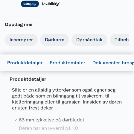
Oppdag mer
Innerdører
Dørkarm
Dørhåndtak
Tilbehør 
Produktdetaljer
Produktomtaler
Dokumenter, brosj
Dokumentasjon
Produktdetaljer
695547_7072354079561_.pdf
Silje er en allsidig ytterdør som også egner seg
Last ned / vis datablad
godt både som en biinngang til vaskerom, til
kjellerinngang eller til garasjen. Innsiden av døren
FDV
Generelt
er uten frest dekor.
Artikkelnummer
7072354000756
695546_7072354079639_.pdf
63 mm tykkelse på dørbladet
Last ned / vis datablad
Leverandørens artikkelnummer
111167
Døren har en u-verdi på 1,0