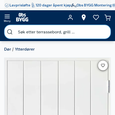
Lavprisløfte
120 dager åpent kjøp
Obs BYGG Montering
Meny
Dør
Ytterdører