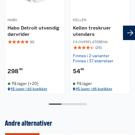
HABO
KELLEN
Habo Detroit utvendig
Kellen treskruer
dørvrider
utendørs
☆
☆
☆
☆
☆
(
6
)
C4 OVERFLATEBEHA.
☆
☆
☆
☆
☆
(
25
)
Finnes i 2 varianter
Finnes i 37 størrelser
298
00
54
90
På lager (+20)
På lager
På lager i 63 butikker
På lager i 65 butikker
Andre alternativer