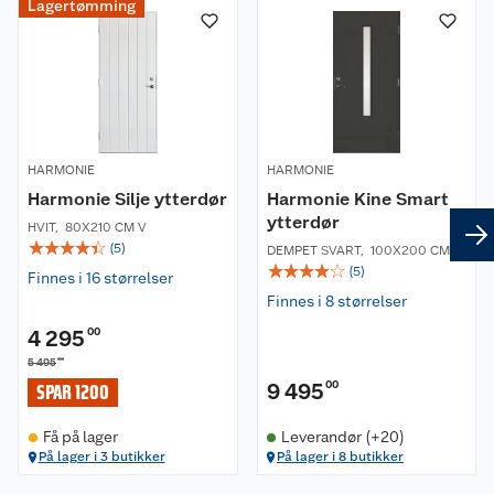
Lagertømming
Om oss
Kundeservice
Nyheter
Butikker
Våre merkevarer
HARMONIE
HARMONIE
Harmonie Silje ytterdør
Harmonie Kine Smart
Kontakt oss
Våre kjeder
ytterdør
HVIT
,
80X210 CM V
☆
☆
☆
☆
☆
(
5
)
DEMPET SVART
,
100X200 CM H
Retur- og angrerett
Kjøpsvilkår
Hageinspirasjon
☆
☆
☆
☆
☆
(
5
)
Finnes i 16 størrelser
Finnes i 8 størrelser
Reklamasjon
Personvern
Lavprisløfte
Oppussing med utemaling
4 295
00
Ofte stilte spørsmål
00
5 495
Cookies
Åpent kjøp
Oppussing med innemaling
9 495
00
SPAR 1200
Pakkesporing
Monteringstjenester
Ledige stillinger
Coop medlem
Grillens verden
Hage og utemiljø
Få på lager
Leverandør (+20)
På lager i 3 butikker
På lager i 8 butikker
Leveringstid
Leie tilhenger
Bærekraft
Retur av el-avfall
Et varmere hjem
Gulv