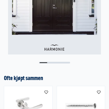
Garanti
5 års reklamasjonsrett i henhold til
forbrukerkjøpsloven.
Ta kontakt med ditt nærmeste Obs BYGG-
varehus for bestilling.
Ofte kjøpt sammen