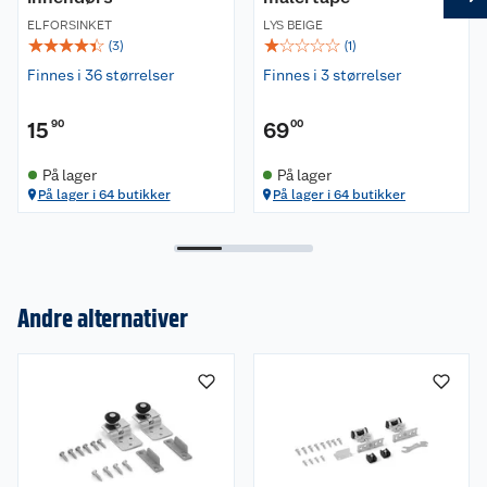
ELFORSINKET
LYS BEIGE
☆
☆
☆
☆
☆
☆
☆
☆
☆
☆
(
3
)
(
1
)
Finnes i 36 størrelser
Finnes i 3 størrelser
15
90
69
00
På lager
På lager
På lager i 64 butikker
På lager i 64 butikker
Om oss
Andre alternativer
Kundeservice
Nyheter
Butikker
Våre merkevarer
Kontakt oss
Våre kjeder