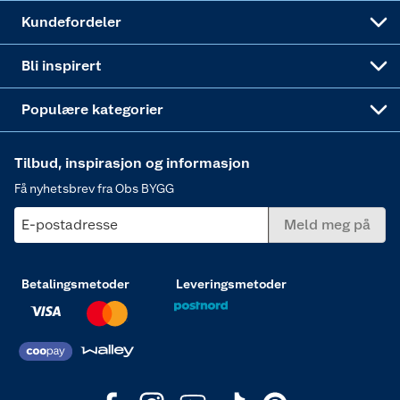
Obs BYGG Montering
Gavetips
Vindu
Kundefordeler
Annonserte varer
Hjem, rengjøring og hvitevarer
Bli inspirert
Varme
Populære kategorier
Tilbud, inspirasjon og informasjon
Få nyhetsbrev fra Obs BYGG
E-postadresse
Meld meg på
Betalingsmetoder
Leveringsmetoder