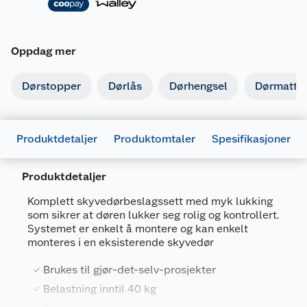
Oppdag mer
Dørstopper
Dørlås
Dørhengsel
Dørmatte
Produktdetaljer
Produktomtaler
Spesifikasjoner
Produktdetaljer
Komplett skyvedørbeslagssett med myk lukking
som sikrer at døren lukker seg rolig og kontrollert.
Systemet er enkelt å montere og kan enkelt
Generelt
monteres i en eksisterende skyvedør
Artikkelnummer
5708614206645
Brukes til gjør-det-selv-prosjekter
Leverandørens artikkelnummer
20664
Belastning inntil 40 kg