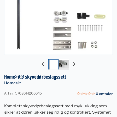
Home>it® skyvedørbeslagssett
Home>it
Art nr: 5708614206645
☆
☆
☆
☆
☆
0
omtaler
Komplett skyvedørbeslagssett med myk lukking som
sikrer at døren lukker seg rolig og kontrollert. Systemet