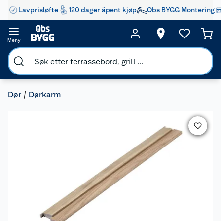
Lavprisløfte
120 dager åpent kjøp
Obs BYGG Montering
Meny
Dør
Dørkarm