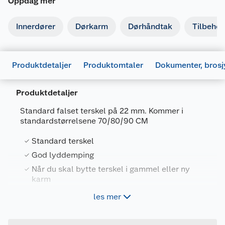
Oppdag mer
Innerdører
Dørkarm
Dørhåndtak
Tilbehør 
Produktdetaljer
Produktomtaler
Dokumenter, brosj
Produktdetaljer
Standard falset terskel på 22 mm. Kommer i
standardstørrelsene 70/80/90 CM
Standard terskel
Generelt
God lyddemping
FDV
Artikkelnummer
7072354068183
Når du skal bytte terskel i gammel eller ny
karm
Leverandørens artikkelnummer
149508
355864_7072354068183_.pdf
22 mm
les mer
Last ned / vis datablad
Størrelse
70 CM
Høyde 22mm mellomliggende eik terskel med
Forpakningsmål
Monteringsinstruksjon