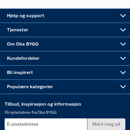
Leveringsalternativer
Nøkkelfiling
Samvirkelag
Coop Mastercard
Live-shopping
Maling
Hjelp og support
Alle tjenester
Virksomheten
Klikk og hent
DIY-prosjekter
Verktøy
Tjenester
Sponsorvirksomheten
Coop Bedriftskort
Hytte og beredskapsutstyr
Dører
Om Obs BYGG
Obs BYGG Montering
Gavetips
Vindu
Kundefordeler
Annonserte varer
Hjem, rengjøring og hvitevarer
Bli inspirert
Varme
Populære kategorier
Tilbud, inspirasjon og informasjon
Få nyhetsbrev fra Obs BYGG
E-postadresse
Meld meg på