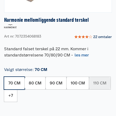
Harmonie mellomliggende standard terskel
Art nr: 7072354068183
☆
☆
☆
☆
☆
22
omtaler
Standard falset terskel på 22 mm. Kommer i
standardstørrelsene 70/80/90 CM
-
les mer
Valgt størrelse
:
70 CM
70 CM
80 CM
90 CM
100 CM
110 CM
+
7