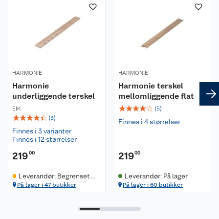
Om oss
Kundeservice
Nyheter
Butikker
Våre merkevarer
HARMONIE
Kontakt oss
HARMONIE
Våre kjeder
Harmonie
Harmonie terskel
underliggende terskel
mellomliggende flat
Retur- og angrerett
Kjøpsvilkår
Hageinspirasjon
☆
☆
☆
☆
☆
EIK
(
5
)
☆
☆
☆
☆
☆
(
3
)
Reklamasjon
Personvern
Lavprisløfte
Finnes i 4 størrelser
Oppussing med utemaling
Finnes i 3 varianter
Finnes i 12 størrelser
Ofte stilte spørsmål
Cookies
Åpent kjøp
Oppussing med innemaling
219
00
219
00
Pakkesporing
Monteringstjenester
Ledige stillinger
Coop medlem
Grillens verden
Hage og utemiljø
Leverandør: Begrenset ti
Leverandør: På lager
lgjengelighet
På lager i 47 butikker
På lager i 60 butikker
Leveringstid
Leie tilhenger
Bærekraft
Retur av el-avfall
Et varmere hjem
Gulv
Betalingsalternativer
Leie verktøy
Sikkerhetsdatablad
Drive in
Tips og råd
Trelast og byggevarer