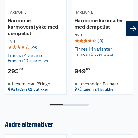
HARMONIE
HARMONIE
Harmonie
Harmonie karmsider
karmoverstykke med
med dempelist
dempelist
HVIT
☆
☆
☆
☆
☆
(
19
)
HVIT
☆
☆
☆
☆
☆
(
24
)
Finnes i 4 varianter
Finnes i 5 størrelser
Finnes i 4 varianter
Finnes i 10 størrelser
295
00
949
00
Leverandør: På lager
Leverandør: På lager
På lager i 62 butikker
På lager i 24 butikker
Andre alternativer