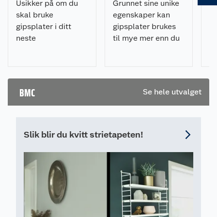
Usikker på om du
Grunnet sine unike
L
skal bruke
egenskaper kan
ve
gipsplater i ditt
gipsplater brukes
gi
neste
til mye mer enn du
pr
oppussingsprosjekt?
tror. Dette er 7 ting
fo
Her er ekspertens
eksperten
fo
10 råd til deg som
anbefaler å bruke
gi
vurderer gipsplater.
de allsidige platene
BMC
Se hele utvalget
ve
til.
o
be
pl
Slik blir du kvitt strietapeten!