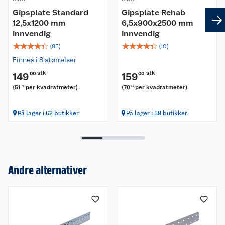
Gipsplate Standard
Gipsplate Rehab
12,5x1200 mm
6,5x900x2500 mm
innvendig
innvendig
☆
☆
☆
☆
☆
☆
☆
☆
☆
☆
(
85
)
(
10
)
Finnes i 8 størrelser
stk
stk
149
00
159
00
(
51
per kvadratmeter
)
(
70
per kvadratmeter
)
75
65
På lager i 62 butikker
På lager i 58 butikker
Andre alternativer
Om oss
Kundeservice
Nyheter
Butikker
Våre merkevarer