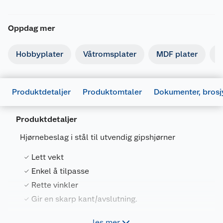
Oppdag mer
Hobbyplater
Våtromsplater
MDF plater
G
Produktdetaljer
Produktomtaler
Dokumenter, brosj
Produktdetaljer
Hjørnebeslag i stål til utvendig gipshjørner
Lett vekt
Enkel å tilpasse
Generelt
Rette vinkler
Artikkelnummer
7051822002553
Gir en skarp kant/avslutning.
Leverandørens artikkelnummer
0305605001
les mer