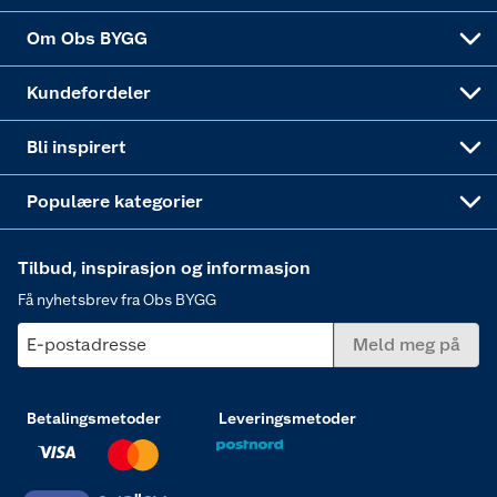
Sponsorvirksomheten
Coop Bedriftskort
Hytte og beredskapsutstyr
Dører
Om Obs BYGG
Obs BYGG Montering
Gavetips
Vindu
Kundefordeler
Annonserte varer
Hjem, rengjøring og hvitevarer
Bli inspirert
Varme
Populære kategorier
Tilbud, inspirasjon og informasjon
Få nyhetsbrev fra Obs BYGG
E-postadresse
Meld meg på
Betalingsmetoder
Leveringsmetoder