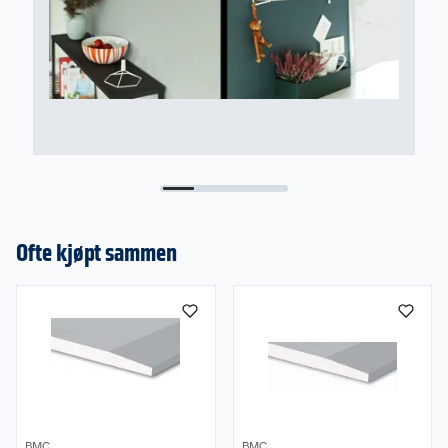
F
Ofte kjøpt sammen
BMC
BMC