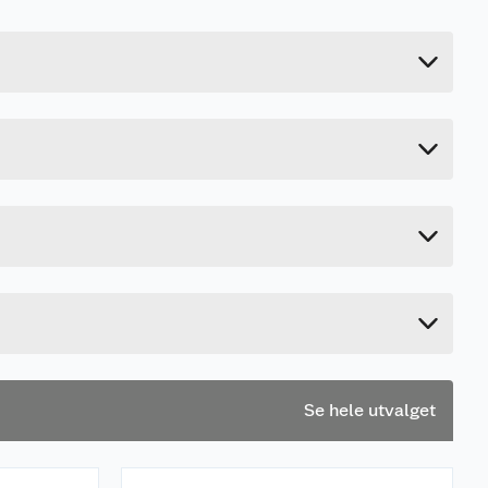
0.56 kg
Last ned / vis datablad
25.2 cm
10 cm
4.8 cm
r dersom dette enkelt lar seg gjøre. Fortsett
Se hele utvalget