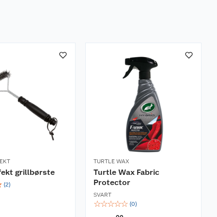
FEKT
TURTLE WAX
fekt grillbørste
Turtle Wax Fabric
Protector
☆
(
2
)
SVART
☆
☆
☆
☆
☆
(
0
)
00