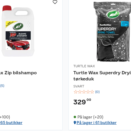
TURTLE WAX
ax Zip bilshampo
Turtle Wax Superdry Dry
tørkeduk
(
5
)
SVART
☆
☆
☆
☆
☆
(
0
)
00
329
(+100)
På lager (+20)
i 65 butikker
På lager i 61 butikker