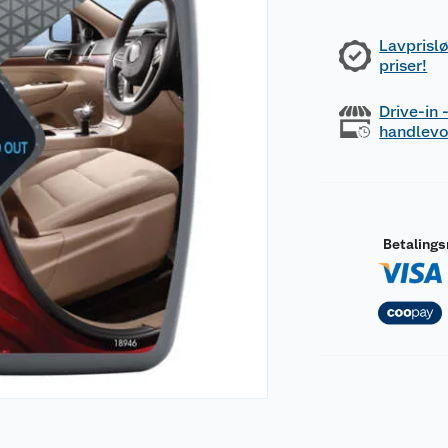
Lavprislø
priser!
Drive-in
handlev
Betaling