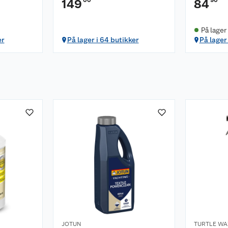
149
84
På lager
er
På lager i 64 butikker
På lager
JOTUN
TURTLE WA