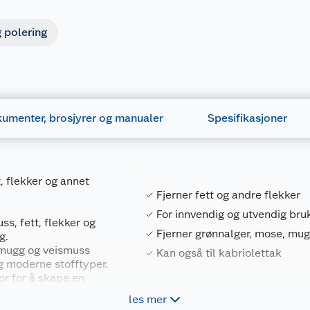
 polering
umenter, brosjyrer og manualer
Spesifikasjoner
t, flekker og annet
Fjerner fett og andre flekker
For innvendig og utvendig bru
ss, fett, flekker og
Fjerner grønnalger, mose, mu
g.
 mugg og veismuss
Kan også til kabriolettak
g moderne stofftyper.
r for å skape en
les mer