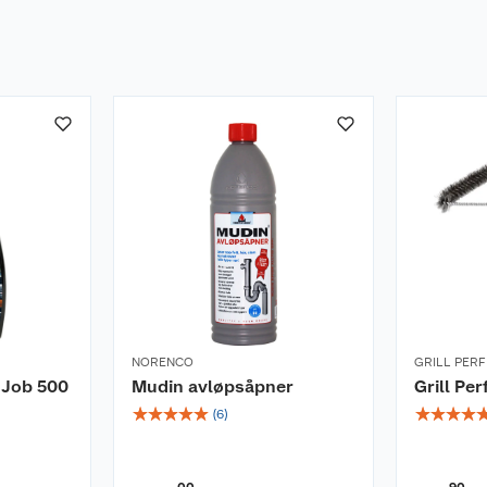
NORENCO
GRILL PER
 Job 500
Mudin avløpsåpner
Grill Per
☆
☆
☆
☆
☆
☆
☆
☆
☆
(
6
)
00
90