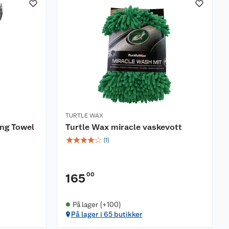
TURTLE WAX
ing Towel
Turtle Wax miracle vaskevott
☆
☆
☆
☆
☆
(
1
)
00
165
På lager (+100)
På lager i 65 butikker