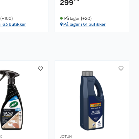
299
 (+100)
På lager (+20)
 i 63 butikker
På lager i 61 butikker
X
JOTUN