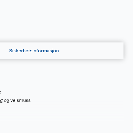
Sikkerhetsinformasjon
k
gg og veismuss