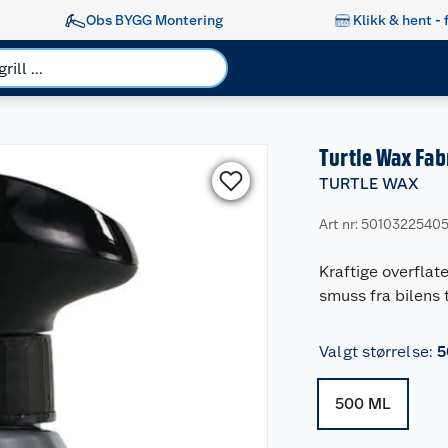
Obs BYGG Montering
Klikk & hent - 
Turtle Wax Fab
TURTLE WAX
Art nr: 5010322540
Kraftige overflate
smuss fra bilens 
Valgt størrelse
:
5
500 ML