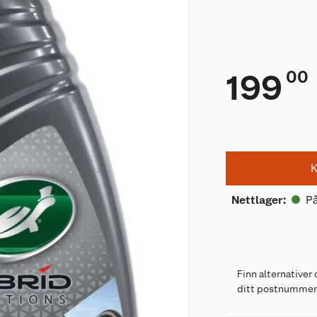
00
199
K
På
Nettlager
:
Finn alternativer 
ditt postnumme