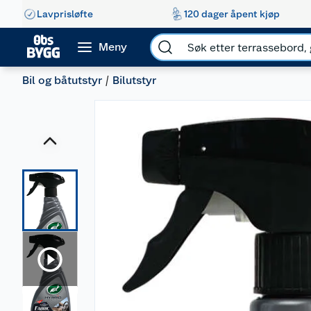
Lavprisløfte
120 dager åpent kjøp
Meny
Bil og båtutstyr
Bilutstyr