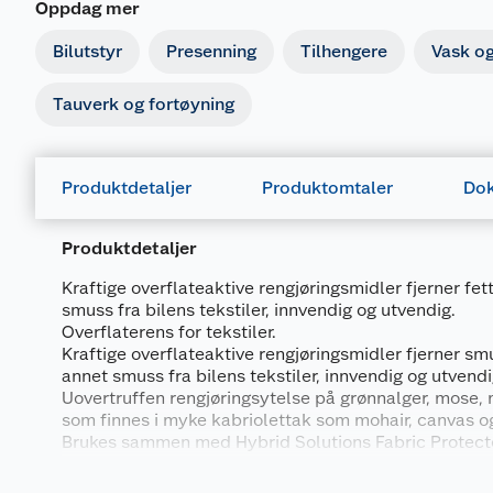
Oppdag mer
Bilutstyr
Presenning
Tilhengere
Vask og
Tauverk og fortøyning
Produktdetaljer
Produktomtaler
Dok
Produktdetaljer
Kraftige overflateaktive rengjøringsmidler fjerner fet
smuss fra bilens tekstiler, innvendig og utvendig.
Overflaterens for tekstiler.
Kraftige overflateaktive rengjøringsmidler fjerner smu
annet smuss fra bilens tekstiler, innvendig og utvendi
Uovertruffen rengjøringsytelse på grønnalger, mose,
Merking
som finnes i myke kabriolettak som mohair, canvas o
Brukes sammen med Hybrid Solutions Fabric Protecto
Fareutsagn
flekkavvisende og vannavvisende beskyttelse.
H319
Gir alvorlig øyeirritasjon.