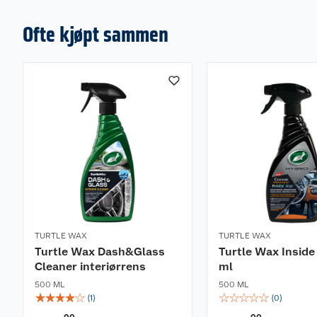
Ofte kjøpt sammen
TURTLE WAX
TURTLE WAX
Turtle Wax Dash&Glass
Turtle Wax Inside
Cleaner interiørrens
ml
500 ML
500 ML
☆
☆
☆
☆
☆
☆
☆
☆
☆
☆
(
1
)
(
0
)
00
00