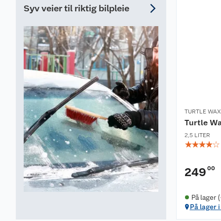
Syv veier til riktig bilpleie
TURTLE WAX
Turtle W
2,5 LITER
☆
☆
☆
☆
☆
00
249
På lager 
På lager 