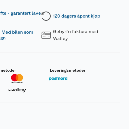
fte - garantert lave
120 dagers åpent kjøp
Gebyrfri faktura med
 - Med bilen som
ogn
Walley
smetoder
Leveringsmetoder