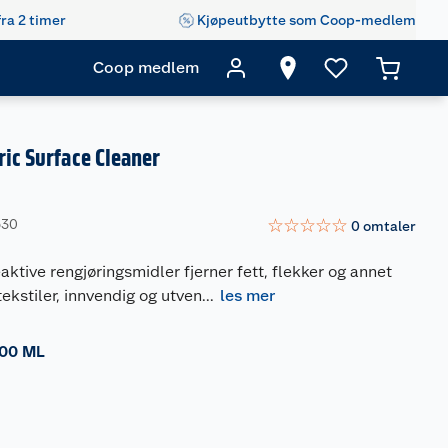
fra 2 timer
Kjøpeutbytte som Coop-medlem
Coop medlem
ric Surface Cleaner
☆
☆
☆
☆
☆
530
0
omtaler
aktive rengjøringsmidler fjerner fett, flekker og annet
tekstiler, innvendig og utven
...
les mer
00 ML