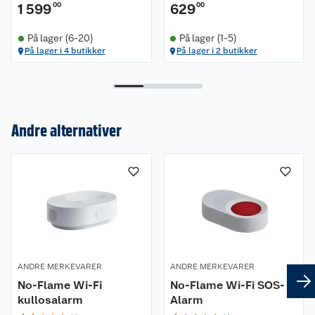
1 599
00
629
00
På lager (6-20)
På lager (1-5)
På lager i 4 butikker
På lager i 2 butikker
Andre alternativer
Om oss
Kundeservice
Nyheter
Butikker
Våre merkevarer
Kontakt oss
Våre kjeder
ANDRE MERKEVARER
ANDRE MERKEVARER
Retur- og angrerett
Kjøpsvilkår
Hageinspirasjon
No-Flame Wi-Fi
No-Flame Wi-Fi SOS-
kullosalarm
Alarm
Reklamasjon
Personvern
Lavprisløfte
Oppussing med utemaling