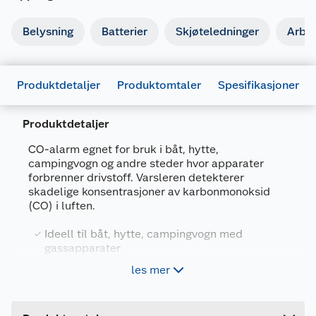
Belysning
Batterier
Skjøteledninger
Arbe
Produktdetaljer
Produktomtaler
Spesifikasjoner
Produktdetaljer
CO-alarm egnet for bruk i båt, hytte,
campingvogn og andre steder hvor apparater
forbrenner drivstoff. Varsleren detekterer
Generelt
skadelige konsentrasjoner av karbonmonoksid
(CO) i luften.
Artikkelnummer
7028640087291
Leverandørens artikkelnummer
465041
Ideell til båt, hytte, campingvogn med
gassapparater
Forpakningsmål
Vasler høye nivåer av karbonmonoksid (CO) i
les mer
Bruttovekt
luften
0.2 kg
Høyde
8 cm
Varsleren drives a 3 AA batterier (medfølger) og