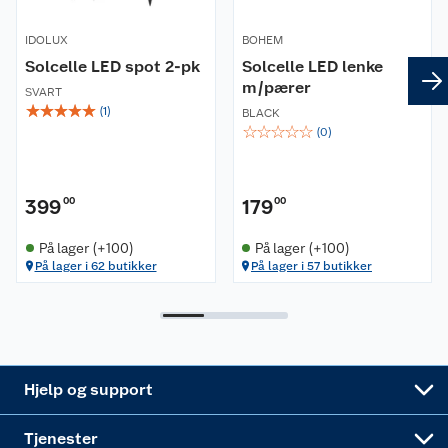
Kontakt oss
Våre kjeder
IDOLUX
BOHEM
Solcelle LED spot 2-pk
Solcelle LED lenke
Retur- og angrerett
m/pærer
Kjøpsvilkår
Hageinspirasjon
SVART
☆
☆
☆
☆
☆
(
1
)
BLACK
☆
☆
☆
☆
☆
(
0
)
Reklamasjon
Personvern
Lavprisløfte
Oppussing med utemaling
Ofte stilte spørsmål
Cookies
Åpent kjøp
Oppussing med innemaling
399
00
179
00
Pakkesporing
Monteringstjenester
Ledige stillinger
Coop medlem
Grillens verden
Hage og utemiljø
På lager (+100)
På lager (+100)
På lager i 62 butikker
På lager i 57 butikker
Leveringstid
Leie tilhenger
Bærekraft
Retur av el-avfall
Et varmere hjem
Gulv
Betalingsalternativer
Leie verktøy
Sikkerhetsdatablad
Drive in
Tips og råd
Trelast og byggevarer
Leveringsalternativer
Nøkkelfiling
Samvirkelag
Coop Mastercard
Live-shopping
Maling
Hjelp og support
Alle tjenester
Virksomheten
Klikk og hent
DIY-prosjekter
Verktøy
Tjenester