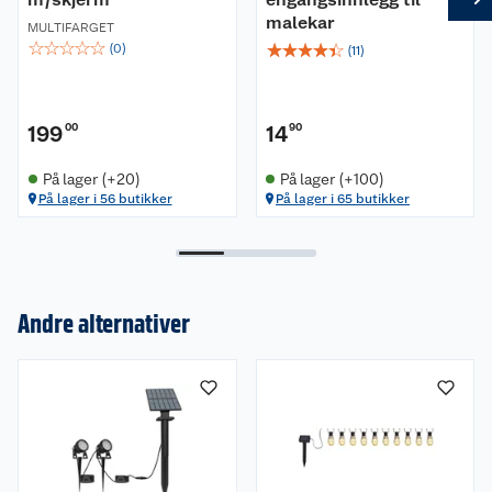
Tørk av solcellepanelet med jevne mellomrom for
malekar
MULTIFARGET
å oppnå best lading. Plasser ikke panelet i
☆
☆
☆
☆
☆
☆
☆
☆
☆
☆
(
0
)
(
11
)
nærheten av annen belysning. Plasser panelet
med best mulig vinkel mot solen/lyset.
199
00
14
90
På lager (+20)
På lager (+100)
På lager i 56 butikker
På lager i 65 butikker
Andre alternativer
Om oss
Kundeservice
Nyheter
Butikker
Våre merkevarer