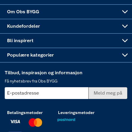
Sponsorvirksomheten
Coop Bedriftskort
Hytte og beredskapsutstyr
Dører
Om Obs BYGG
Obs BYGG Montering
Gavetips
Vindu
Kundefordeler
Annonserte varer
Hjem, rengjøring og hvitevarer
Bli inspirert
Varme
Populære kategorier
Tilbud, inspirasjon og informasjon
Få nyhetsbrev fra Obs BYGG
E-postadresse
Meld meg på
Betalingsmetoder
Leveringsmetoder