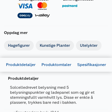
Oppdag mer
Hagefigurer
Kunstige Planter
Utelykter
Produktdetaljer
Produktomtaler
Spesifikasjoner
Produktdetaljer
Solcelledrevet belysning med 5
belysningspunkter og ladepanel som og gir et
Generelt
stemningsfullt varmhvitt lys. Disse er enkle å
Artikkelnummer
7332509146037
plassere, trykkes bare ned i bakken.
Leverandørens artikkelnummer
14603