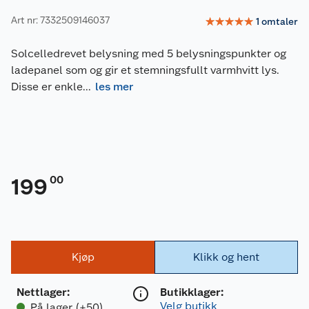
Art nr: 7332509146037
☆
☆
☆
☆
☆
1
omtaler
Solcelledrevet belysning med 5 belysningspunkter og
ladepanel som og gir et stemningsfullt varmhvitt lys.
Disse er enkle
...
les mer
00
199
Kjøp
Klikk og hent
Nettlager
:
Butikklager:
Velg butikk
På lager (+50)