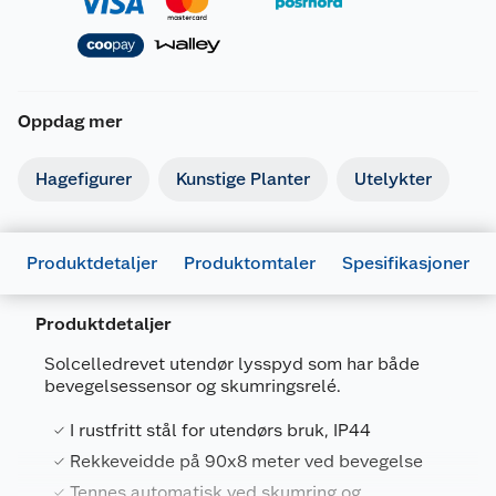
Oppdag mer
Hagefigurer
Kunstige Planter
Utelykter
Produktdetaljer
Produktomtaler
Spesifikasjoner
Produktdetaljer
Generelt
Solcelledrevet utendør lysspyd som har både
Artikkelnummer
7332509046320
bevegelsessensor og skumringsrelé.
Leverandørens artikkelnummer
4632
I rustfritt stål for utendørs bruk, IP44
Størrelse
85 CM
Rekkeveidde på 90x8 meter ved bevegelse
Tennes automatisk ved skumring og
Farge
SVART