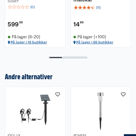
SVART
☆
☆
☆
☆
☆
☆
☆
☆
☆
☆
(
0
)
(
11
)
599
00
14
90
På lager (6-20)
På lager (+100)
På lager i 16 butikker
På lager i 65 butikker
Andre alternativer
Om oss
Kundeservice
Nyheter
Butikker
Våre merkevarer
Kontakt oss
Våre kjeder
IDOLUX
BOHEM