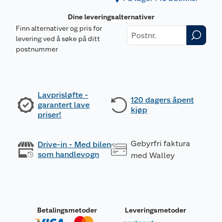
Dine leveringsalternativer
Finn alternativer og pris for
levering ved å søke på ditt
postnummer
Lavprisløfte -
120 dagers åpent
garantert lave
kjøp
priser!
Gebyrfri faktura
Drive-in - Med bilen
som handlevogn
med Walley
Betalingsmetoder
Leveringsmetoder