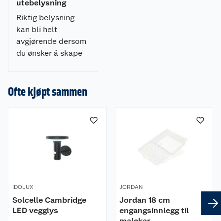
utebelysning
* Li-Ion-batteri 2200m Ah
Riktig belysning
* Lyskilde 2835 SMD LED 6W - Varmhvitt lys
3000K
kan bli helt
* Med bevegelsessensor og skumringsrelé, 3
avgjørende dersom
innstillinger
du ønsker å skape
et stemningsfullt
uterom. Her er
ekspertens råd!
Ofte kjøpt sammen
IDOLUX
JORDAN
Solcelle Cambridge
Jordan 18 cm
LED vegglys
engangsinnlegg til
malekar