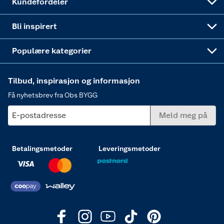
Kundefordeler
Annonserte varer
Hjem, rengjøring og hvitevarer
Bli inspirert
Varme
Populære kategorier
Tilbud, inspirasjon og informasjon
Få nyhetsbrev fra Obs BYGG
E-postadresse
Meld meg på
Betalingsmetoder
Leveringsmetoder