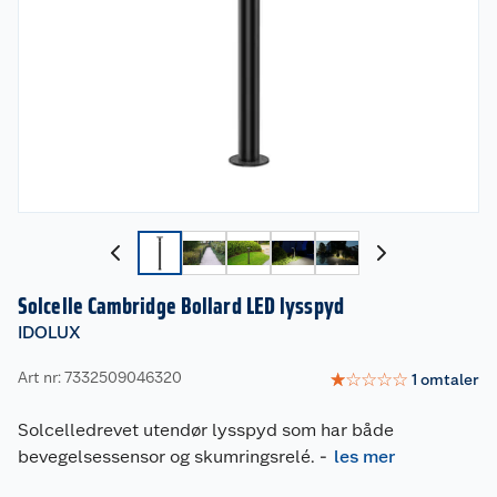
Solcelle Cambridge Bollard LED lysspyd
IDOLUX
Art nr: 7332509046320
☆
☆
☆
☆
☆
1
omtaler
Solcelledrevet utendør lysspyd som har både
bevegelsessensor og skumringsrelé.
-
les mer