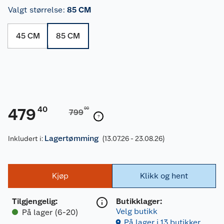
Valgt størrelse
:
85 CM
45 CM
85 CM
40
479
00
799
Lagertømming
Inkludert i:
(13.07.26 - 23.08.26)
Kjøp
Klikk og hent
Tilgjengelig
:
Butikklager:
Velg butikk
På lager (6-20)
På lager i 13 butikker