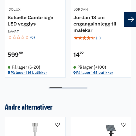
IDOLUX
JORDAN
Solcelle Cambridge
Jordan 18 cm
LED vegglys
engangsinnlegg til
malekar
SVART
☆
☆
☆
☆
☆
☆
☆
☆
☆
☆
(
0
)
(
11
)
599
00
14
90
På lager (6-20)
På lager (+100)
På lager i 16 butikker
På lager i 65 butikker
Andre alternativer
Om oss
Kundeservice
Nyheter