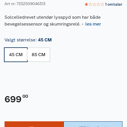
Art nr: 7332509046313
☆
☆
☆
☆
☆
1
omtaler
Solcelledrevet utendør lysspyd som har både
bevegelsessensor og skumringsrelé.
-
les mer
Valgt størrelse
:
45 CM
45 CM
85 CM
00
699