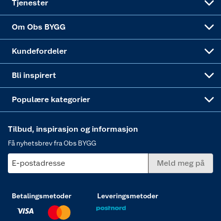
Tjenester
Sponsorvirksomheten
Coop Bedriftskort
Hytte og beredskapsutstyr
Dører
Om Obs BYGG
Obs BYGG Montering
Gavetips
Vindu
Kundefordeler
Annonserte varer
Hjem, rengjøring og hvitevarer
Bli inspirert
Varme
Populære kategorier
Tilbud, inspirasjon og informasjon
Få nyhetsbrev fra Obs BYGG
E-postadresse
Meld meg på
Betalingsmetoder
Leveringsmetoder