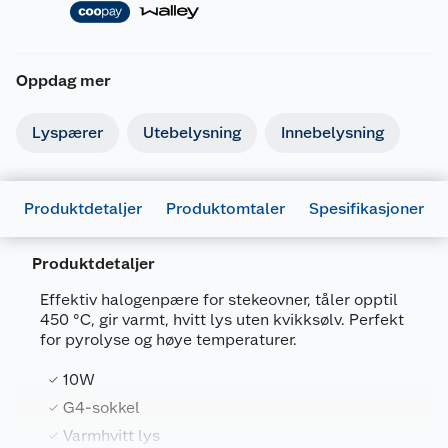
Oppdag mer
Lyspærer
Utebelysning
Innebelysning
Produktdetaljer
Produktomtaler
Spesifikasjoner
Produktdetaljer
Effektiv halogenpære for stekeovner, tåler opptil
450 °C, gir varmt, hvitt lys uten kvikksølv. Perfekt
Generelt
for pyrolyse og høye temperaturer.
Artikkelnummer
4099854491665
10W
Leverandørens
4099854491665
G4-sokkel
artikkelnummer
Varmhvitt lys