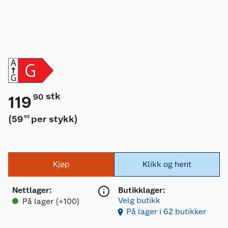
stk
90
119
(
59
per stykk
)
95
Kjøp
Klikk og hent
Nettlager
:
Butikklager:
Velg butikk
På lager (+100)
På lager i 62 butikker