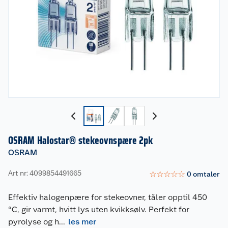
OSRAM Halostar® stekeovnspære 2pk
OSRAM
Art nr: 4099854491665
☆
☆
☆
☆
☆
0
omtaler
Effektiv halogenpære for stekeovner, tåler opptil 450
°C, gir varmt, hvitt lys uten kvikksølv. Perfekt for
pyrolyse og h
...
les mer