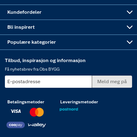
Obs BYGG Montering
Gavetips
Vindu
Kundefordeler
Annonserte varer
Hjem, rengjøring og hvitevarer
Bli inspirert
Varme
Populære kategorier
Tilbud, inspirasjon og informasjon
Få nyhetsbrev fra Obs BYGG
E-postadresse
Meld meg på
Betalingsmetoder
Leveringsmetoder