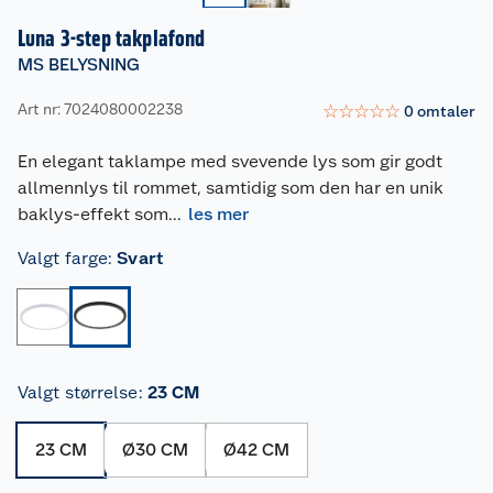
Luna 3-step takplafond
MS BELYSNING
Art nr: 7024080002238
☆
☆
☆
☆
☆
0
omtaler
En elegant taklampe med svevende lys som gir godt
allmennlys til rommet, samtidig som den har en unik
baklys-effekt som
...
les mer
Valgt farge
:
Svart
Valgt størrelse
:
23 CM
23 CM
Ø30 CM
Ø42 CM