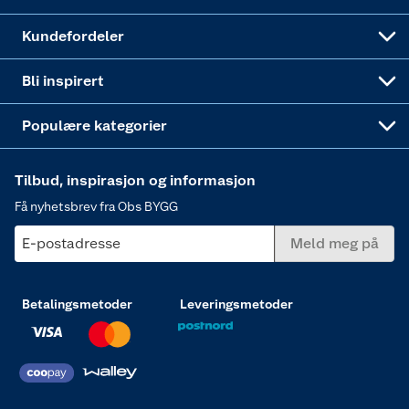
Obs BYGG Montering
Gavetips
Vindu
Kundefordeler
Annonserte varer
Hjem, rengjøring og hvitevarer
Bli inspirert
Varme
Populære kategorier
Tilbud, inspirasjon og informasjon
Få nyhetsbrev fra Obs BYGG
E-postadresse
Meld meg på
Betalingsmetoder
Leveringsmetoder