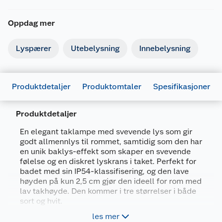
Oppdag mer
Lyspærer
Utebelysning
Innebelysning
Produktdetaljer
Produktomtaler
Spesifikasjoner
Produktdetaljer
Generelt
En elegant taklampe med svevende lys som gir
Artikkelnummer
7024080002238
godt allmennlys til rommet, samtidig som den har
en unik baklys-effekt som skaper en svevende
Leverandørens artikkelnummer
9400000223
følelse og en diskret lyskrans i taket. Perfekt for
badet med sin IP54-klassifisering, og den lave
Størrelse
23 CM
høyden på kun 2,5 cm gjør den ideell for rom med
Farge
SVART
lav takhøyde. Den kommer i tre størrelser i både
sort og hvit.
Forpakningsmål
les mer
Til innendørs bruk - IP 54 godkjent for våtrom