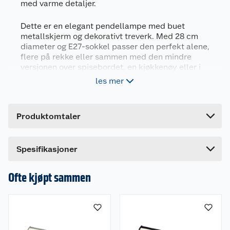
med varme detaljer.
Generelt
Artikkelnummer
9008606235797
Dette er en elegant pendellampe med buet
metallskjerm og dekorativt treverk. Med 28 cm
Leverandørens artikkelnummer
900163
diameter og E27-sokkel passer den perfekt alene,
Størrelse
Ø40 CM
flere på rekke eller sammen med den mindre
versjonen over spisebordet, en kjøkkenøy eller i
Forpakningsmål
stuen. Lyskilde medfølger ikke.
les mer
Bruttovekt
2.342 kg
Innendørs takpendel - IP20
Høyde
41 cm
Diameter 28cm
Produktomtaler
Lengde
20.5 cm
Totalhøyde 110cm
Bredde
41 cm
Lyskilde: E27/max 40W ikke inkludert
Dette produktet har ikke fått noen omtale ennå.
Spesifikasjoner
Hvis du kjøper produktet får du invitasjon til å gi
Bruksområde
en omtale.
Ofte kjøpt sammen
Lampen er laget for innendørsbruk og er perfekt
over stuebordet, spisebordet eller over en
kjøkkenøy.
Egenskaper