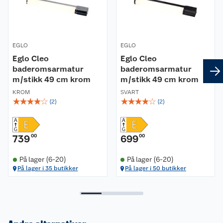
Skandinavisk stilrent design
E27-sokkel gir mulighet for å skifte ut
lyskilde etter ditt behov og ønsket uttrykk
EGLO
EGLO
Gir et behagelig og lunt lysbilde
Eglo Cleo
Eglo Cleo
Ideell over stuebord, spisebord eller
baderomsarmatur
baderomsarmatur
kjøkkenøy
m/stikk 49 cm krom
m/stikk 49 cm krom
KROM
SVART
Leveringsomfang
☆
☆
☆
☆
☆
☆
☆
☆
☆
☆
(
2
)
(
2
)
1 stk. lampe i valgt farge
1 stk. monteringsbrakett og nødvendige
739
00
699
00
skruer for montering
Montering- og brukerveileding
På lager (6-20)
På lager (6-20)
På lager i 35 butikker
På lager i 50 butikker
Mål
Høyde (mm): 1100
Bredde(mm): 280
Dybde (mm): 280