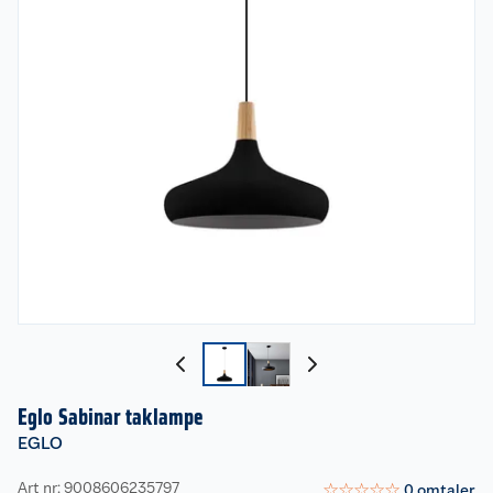
Eglo Sabinar taklampe
EGLO
Art nr: 9008606235797
☆
☆
☆
☆
☆
0
omtaler