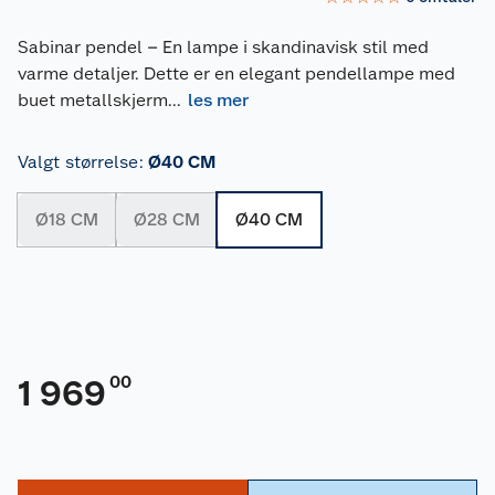
Sabinar pendel – En lampe i skandinavisk stil med
varme detaljer. Dette er en elegant pendellampe med
buet metallskjerm
...
les mer
Valgt størrelse
:
Ø40 CM
Ø18 CM
Ø28 CM
Ø40 CM
00
1 969