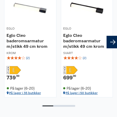
E14-sokkel gir mulighet for å skifte ut
lyskilde etter ditt behov og ønsket uttrykk
Gir et behagelig og godt stemningslys.
Leveringsomfang
EGLO
EGLO
Eglo Cleo
Eglo Cleo
1 stk. lampe i valgt farge
baderomsarmatur
baderomsarmatur
1 stk. lampeskjerm
m/stikk 49 cm krom
m/stikk 49 cm krom
Montering- og brukerveileding
KROM
SVART
☆
☆
☆
☆
☆
☆
☆
☆
☆
☆
(
2
)
(
2
)
Mål
Høyde (mm): 320
739
00
699
00
Diameter(mm): 150
Materiale
På lager (6-20)
På lager (6-20)
På lager i 35 butikker
På lager i 50 butikker
Armaturmateriale: keramikk
Skjermmateriale: tekstil
Tekniske spesifikasjoner