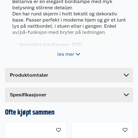
Bellariva er en elegant bordlampe med myk
belysning stilrene detaljer.
Generelt
Den har rund skjerm i hvitt tekstil og dekorativ
Artikkelnummer
9002759977740
base. Passer perfekt i moderne hjem og gir et lunt
lys på nattbordet, i stuen eller i gangen. Enkel
Leverandørens artikkelnummer
97774
av/på-funksjon med bryter på ledningen.
Farge
GRÅ
Innendørs bordlampe- IP20
Forpakningsmål
Diameter: 15cm
les mer
Bruttovekt
0.734 kg
Leveres med lampeskjerm.
Høyde
23 cm
Lyskilde: E14/max 40W ikke inkludert
Produktomtaler
Lengde
15.5 cm
Bruksområde
Bredde
15 cm
Dette produktet har ikke fått noen omtale ennå.
Lampen er laget for innendørsbruk. Den er
Spesifikasjoner
perfekt som stemningslys i stue, gang eller på
Hvis du kjøper produktet får du invitasjon til å gi
soverommet.
en omtale.
Ofte kjøpt sammen
Egenskaper
Elegant stilrent design