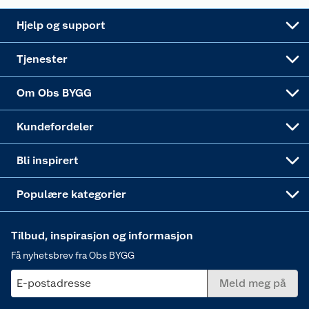
Leveringsalternativer
Nøkkelfiling
Samvirkelag
Coop Mastercard
Live-shopping
Maling
Hjelp og support
Alle tjenester
Virksomheten
Klikk og hent
DIY-prosjekter
Verktøy
Tjenester
Sponsorvirksomheten
Coop Bedriftskort
Hytte og beredskapsutstyr
Dører
Om Obs BYGG
Obs BYGG Montering
Gavetips
Vindu
Kundefordeler
Annonserte varer
Hjem, rengjøring og hvitevarer
Bli inspirert
Varme
Populære kategorier
Tilbud, inspirasjon og informasjon
Få nyhetsbrev fra Obs BYGG
E-postadresse
Meld meg på