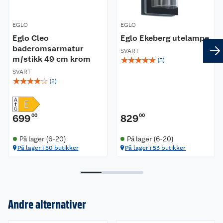
Montering- og brukerveileding
Mål
EGLO
EGLO
Eglo Cleo
Eglo Ekeberg utelampe
Høyde (mm): 1800
baderomsarmatur
SVART
Diameter(mm): 290
m/stikk 49 cm krom
☆
☆
☆
☆
☆
(
5
)
SVART
Materiale
☆
☆
☆
☆
☆
(
2
)
Armaturmateriale: stål
Skjermmateriale: stål
699
00
829
00
Tekniske spesifikasjoner
På lager (6-20)
På lager (6-20)
På lager i 50 butikker
På lager i 53 butikker
Brytertype: Av/på bryter på ledning
Dimbar: Ja, touchbrytere
Sensor: Nei
App: Nei
Lyskilde: 2
Andre alternativer
Sokkel: integrert LED
Om oss
Effekt: 25W + 5W