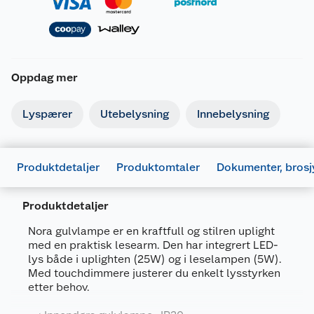
Oppdag mer
Lyspærer
Utebelysning
Innebelysning
Produktdetaljer
Produktomtaler
Dokumenter, brosj
Produktdetaljer
Nora gulvlampe er en kraftfull og stilren uplight
med en praktisk lesearm. Den har integrert LED-
lys både i uplighten (25W) og i leselampen (5W).
Med touchdimmere justerer du enkelt lysstyrken
etter behov.
Generelt
Artikkelnummer
7024080000951