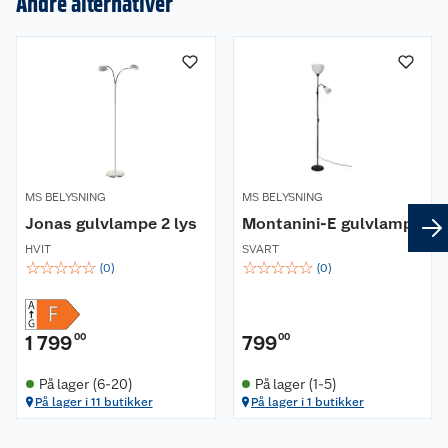
Andre alternativer
Om oss
Kundeservice
Nyheter
Butikker
Våre merkevarer
Kontakt oss
Våre kjeder
MS BELYSNING
MS BELYSNING
Retur- og angrerett
Jonas gulvlampe 2 lys
Montanini-E gulvlampe
Kjøpsvilkår
Hageinspirasjon
HVIT
SVART
☆
☆
☆
☆
☆
☆
☆
☆
☆
☆
(
0
)
(
0
)
Reklamasjon
Personvern
Lavprisløfte
Oppussing med utemaling
Ofte stilte spørsmål
Cookies
Åpent kjøp
Oppussing med innemaling
1 799
00
799
00
Pakkesporing
Monteringstjenester
Ledige stillinger
Coop medlem
Grillens verden
Hage og utemiljø
På lager (6-20)
På lager (1-5)
På lager i 11 butikker
På lager i 1 butikker
Leveringstid
Leie tilhenger
Bærekraft
Retur av el-avfall
Et varmere hjem
Gulv