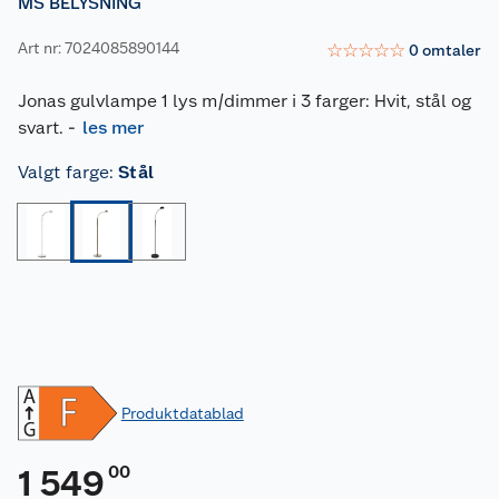
MS BELYSNING
Art nr: 7024085890144
☆
☆
☆
☆
☆
0
omtaler
Jonas gulvlampe 1 lys m/dimmer i 3 farger: Hvit, stål og
svart.
-
les mer
Valgt farge
:
Stål
Produktdatablad
00
1 549