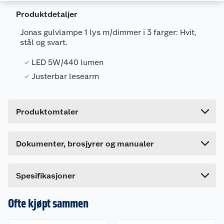
Produktdetaljer
Jonas gulvlampe 1 lys m/dimmer i 3 farger: Hvit,
Generelt
stål og svart.
Artikkelnummer
7024085890144
LED 5W/440 lumen
Leverandørens artikkelnummer
589014
Justerbar lesearm
Farge
STÅL
Forpakningsmål
Produktdatablad
Produktomtaler
Bruttovekt
3.5 kg
1022099_7024085890144_.pdf
Høyde
25 cm
Last ned / vis datablad
Dette produktet har ikke fått noen omtale ennå.
Dokumenter, brosjyrer og manualer
Lengde
4 cm
Hvis du kjøper produktet får du invitasjon til å gi
en omtale.
Bredde
51 cm
Spesifikasjoner
Ofte kjøpt sammen