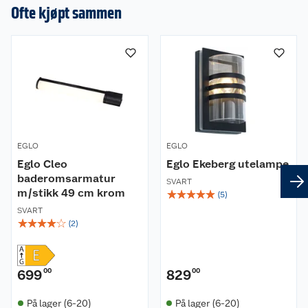
en omtale.
Ofte kjøpt sammen
EGLO
EGLO
Eglo Cleo
Eglo Ekeberg utelampe
baderomsarmatur
SVART
m/stikk 49 cm krom
☆
☆
☆
☆
☆
(
5
)
SVART
☆
☆
☆
☆
☆
(
2
)
699
00
829
00
På lager (6-20)
På lager (6-20)