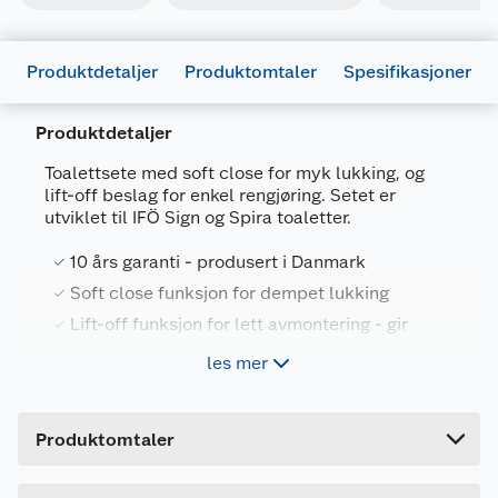
Produktdetaljer
Produktomtaler
Spesifikasjoner
Produktdetaljer
Generelt
Toalettsete med soft close for myk lukking, og
lift-off beslag for enkel rengjøring. Setet er
Artikkelnummer
5708590366739
utviklet til IFÖ Sign og Spira toaletter.
Leverandørens
S1058011-
10 års garanti - produsert i Danmark
artikkelnummer
BS36999
Soft close funksjon for dempet lukking
Farge
HVIT
Lift-off funksjon for lett avmontering - gir
Forpakningsmål
lettere rengjøring
les mer
Polygiene-effekt som hemmer bakterievekst
Bruttovekt
2.97 kg
Høyde
7.7 cm
Pressalit Sign/Spira S1058 toalettsete har
Produktomtaler
Lengde
47 cm
gjennomfarget plast med Polygiene®, sertifisert
Polygiene effekt, som hemmer tilveksten av
Bredde
39.3 cm