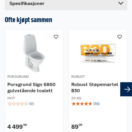
bakterier 24 timer i døgnet.
Spesifikasjoner
Med soft close funksjon og BS38 universalbeslag
Ofte kjøpt sammen
til lift-off i rustfrit stål.
Senteravstand 135-213 mm.
Belastning - ringsæde 240 kg.
10 års garanti.
Produsert i Danmark.
PORSGRUND
ROBUST
Porsgrund Sign 6860
Robust Støpemørtel
gulvstående toalett
B30
HVIT
20 KG
☆
☆
☆
☆
☆
☆
☆
☆
☆
☆
(
0
)
(
36
)
4 499
00
89
00