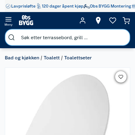
Lavprisløfte
120 dager åpent kjøp
Obs BYGG Montering
Meny
Bad og kjøkken
Toalett
Toalettseter