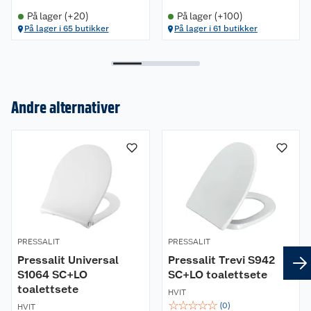
På lager (+20)
På lager (+100)
På lager i 65 butikker
På lager i 61 butikker
Andre alternativer
Om oss
Kundeservice
Nyheter
Butikker
Våre merkevarer
Kontakt oss
Våre kjeder
PRESSALIT
PRESSALIT
Retur- og angrerett
Pressalit Universal
Pressalit Trevi S942
Kjøpsvilkår
Hageinspirasjon
S1064 SC+LO
SC+LO toalettsete
toalettsete
Reklamasjon
Personvern
HVIT
Lavprisløfte
Oppussing med utemaling
☆
☆
☆
☆
☆
(
0
)
HVIT