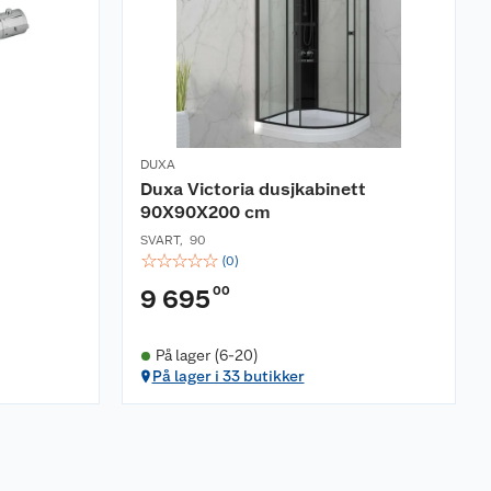
DUXA
Duxa Victoria dusjkabinett
90X90X200 cm
SVART
,
90
☆
☆
☆
☆
☆
(
0
)
00
9 695
På lager (6-20)
På lager i 33 butikker