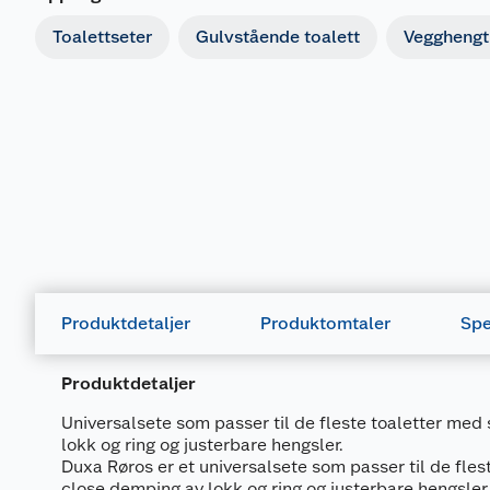
Toalettseter
Gulvstående toalett
Vegghengt 
Produktdetaljer
Produktomtaler
Spe
Produktdetaljer
Universalsete som passer til de fleste toaletter med
lokk og ring og justerbare hengsler.
Duxa Røros er et universalsete som passer til de fles
close demping av lokk og ring og justerbare hengsler.