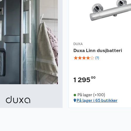
DUXA
Duxa Linn dusjbatteri
☆
☆
☆
☆
☆
(
7
)
00
1 295
På lager (+100)
På lager i 65 butikker