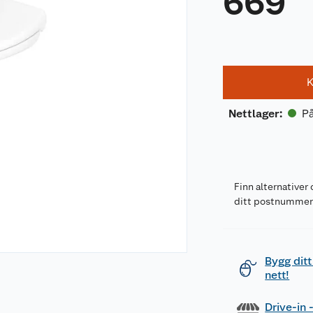
669
K
På
Nettlager
:
Finn alternativer 
ditt postnumme
Bygg ditt
nett!
Drive-in