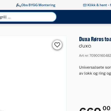
Obs BYGG Montering
Klikk & hent - 
Duxa Røros toa
Art nr: 7090016048
Universalsete som
av lokk og ring o
00