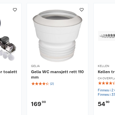
GELIA
KELLEN
r toalett
Gelia WC mansjett rett 110
Kellen t
mm
C4 OVERFL
☆
☆
☆
☆
☆
☆
☆
☆
☆
(
2
)
Finnes i 2 
Finnes i 37
00
90
169
54