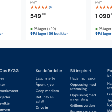
HVIT
HVIT
☆
☆
☆
☆
☆
☆
☆
☆
☆
(
1
)
00
549
1 090
På lager (+20)
På lager
er
På lager i 56 butikker
På lager 
Obs BYGG
Kundefordeler
Bli inspirert
Po
ka
ss
Lavprisløfte
Hageinspirasjon
Ha
ter
Åpent kjøp
Oppussing med
ut
utemaling
 merkevarer
Coop medlem
Gu
Oppussing med
 kjeder
Retur av el-
innemaling
Tre
avfall
svilkår
by
Grillens verden
Drive in
onvern
Ma
Et varmere hjem