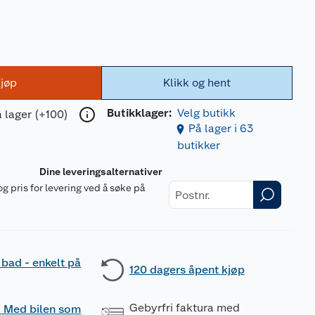
jøp
Klikk og hent
Butikklager:
Velg butikk
 lager (+100)
På lager i 63
butikker
Dine leveringsalternativer
og pris for levering ved å søke på
r
 bad - enkelt på
120 dagers åpent kjøp
Gebyrfri faktura med
 - Med bilen som