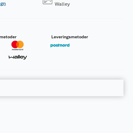
ogn
Walley
smetoder
Leveringsmetoder