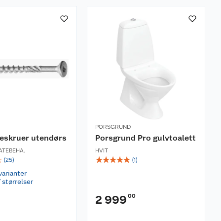
PORSGRUND
reskruer utendørs
Porsgrund Pro gulvtoalett
ATEBEHA.
HVIT
☆
☆
☆
☆
☆
☆
(
25
)
(
1
)
varianter
 størrelser
00
2 999