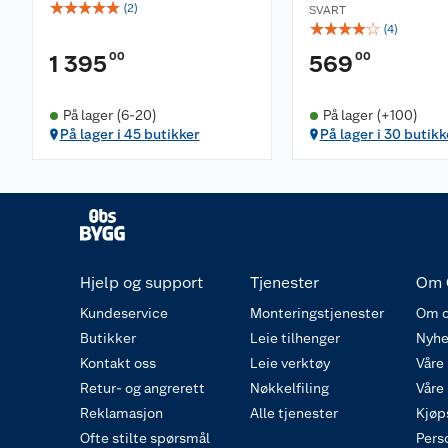
☆
☆
☆
☆
☆
(
2
)
SVART
☆
☆
☆
☆
☆
(
4
)
00
00
1 395
569
På lager (6-20)
På lager (+100)
På lager i 45 butikker
På lager i 30 butikk
Hjelp og support
Tjenester
Om 
Kundeservice
Monteringstjenester
Om o
Butikker
Leie tilhenger
Nyhe
Kontakt oss
Leie verktøy
Våre
Retur- og angrerett
Nøkkelfiling
Våre
Reklamasjon
Alle tjenester
Kjøp
Ofte stilte spørsmål
Pers