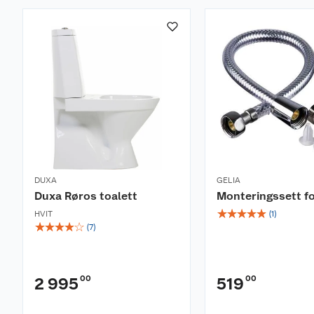
DUXA
GELIA
Duxa Røros toalett
Monteringssett fo
☆
☆
☆
☆
☆
HVIT
(
1
)
☆
☆
☆
☆
☆
(
7
)
00
00
2 995
519