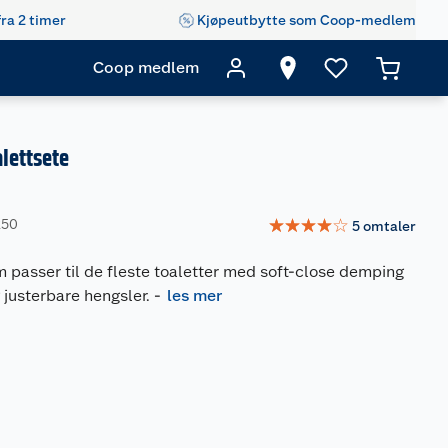
fra 2 timer
Kjøpeutbytte som Coop-medlem
Coop medlem
lettsete
☆
☆
☆
☆
☆
250
5
omtaler
 passer til de fleste toaletter med soft-close demping
g justerbare hengsler.
-
les mer