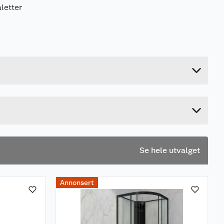
aletter
2.4 kg
7.8 cm
46.8 cm
36.8 cm
Se hele utvalget
Annonsert