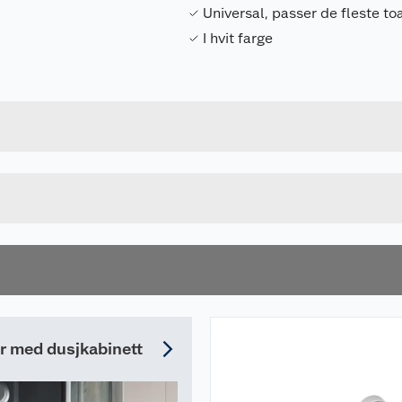
Universal, passer de fleste to
I hvit farge
Forpakningsmål
7090016048250
Bruttovekt
MTC0222
Høyde
HVIT
Lengde
Bredde
er med dusjkabinett