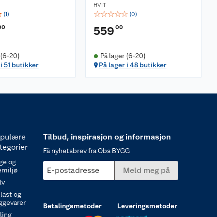
HVIT
☆
☆
☆
☆
☆
☆
(
1
)
(
0
)
00
00
559
 (6-20)
På lager (6-20)
i 51 butikker
På lager i 48 butikker
pulære
Tilbud, inspirasjon og informasjon
tegorier
Få nyhetsbrev fra Obs BYGG
ge og
E-postadresse
Meld meg på
emiljø
lv
last og
ggevarer
Betalingsmetoder
Leveringsmetoder
ling