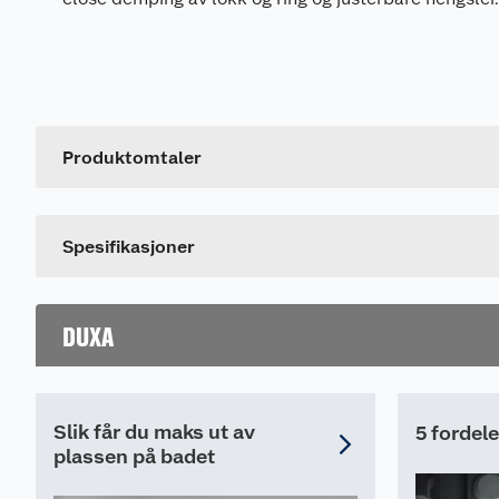
Generelt
Artikkelnummer
Leverandørens artikkelnummer
Produktomtaler
Farge
Spesifikasjoner
DUXA
Slik får du maks ut av
5 fordel
plassen på badet