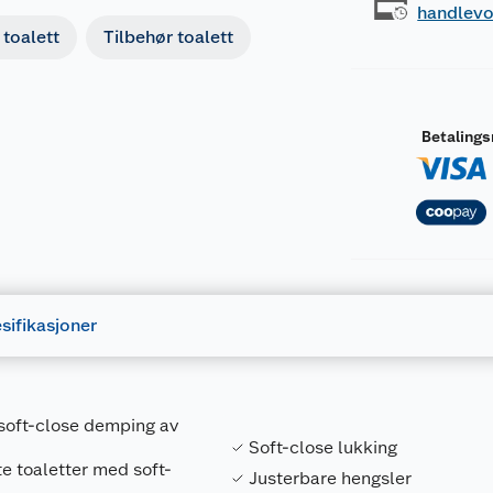
handlev
toalett
Tilbehør toalett
Betaling
sifikasjoner
 soft-close demping av
Soft-close lukking
te toaletter med soft-
Justerbare hengsler