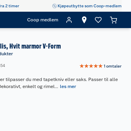
fra 2 timer
Kjøpeutbytte som Coop-medlem
Coop medlem
lis, Hvit marmor V-Form
dukter
☆
☆
☆
☆
☆
554
1
omtaler
er tilpasser du med tapetkniv eller saks. Passer til alle
Dekorativt, enkelt og rimel
...
les mer