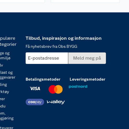
pulære
Tilbud, inspirasjon og informasjon
tegorier
Få nyhetsbrev fra Obs BYGG
ge og
E-postadresse
Meld meg på
emiljø
lv
last og
ggevarer
Betalingsmetoder
Leveringsmetoder
ling
rktøy
rer
ndu
em,
ngjøring
itevarer