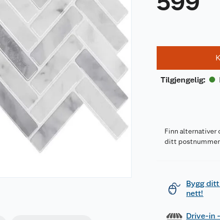
599
K
Tilgjengelig
:
Finn alternativer 
ditt postnumme
Bygg ditt
nett!
Drive-in