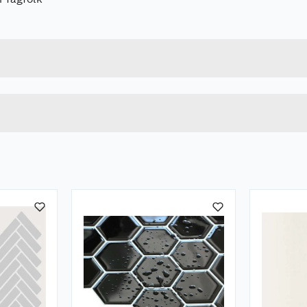
Forpakningsmål
7090036120554
Bruttovekt
9408
Høyde
Lengde
Bredde