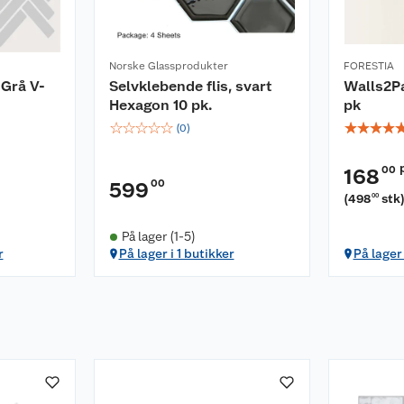
Norske Glassprodukter
FORESTIA
 Grå V-
Selvklebende flis, svart
Walls2Pa
Hexagon 10 pk.
pk
☆
☆
☆
☆
☆
☆
☆
☆
☆
(
0
)
00
168
00
599
(
498
stk
00
På lager (1-5)
r
På lager i 1 butikker
På lager