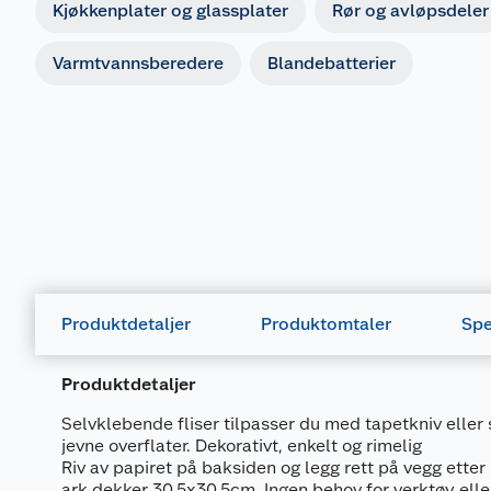
Kjøkkenplater og glassplater
Rør og avløpsdeler
Varmtvannsberedere
Blandebatterier
Produktdetaljer
Produktomtaler
Spe
Produktdetaljer
Selvklebende fliser tilpasser du med tapetkniv eller s
jevne overflater. Dekorativt, enkelt og rimelig
Riv av papiret på baksiden og legg rett på vegg etter 
ark dekker 30,5x30,5cm. Ingen behov for verktøy elle