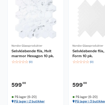
Norske Glassprodukter
Norske Glassprodukter
Selvklebende flis, Hvit
Selvklebende flis,
marmor Hexagon 10 pk.
Form 10 pk.
☆
☆
☆
☆
☆
☆
☆
☆
☆
☆
(
0
)
(
0
)
00
00
599
599
På lager (6-20)
På lager (6-20)
På lager i 2 butikker
På lager i 3 butikke