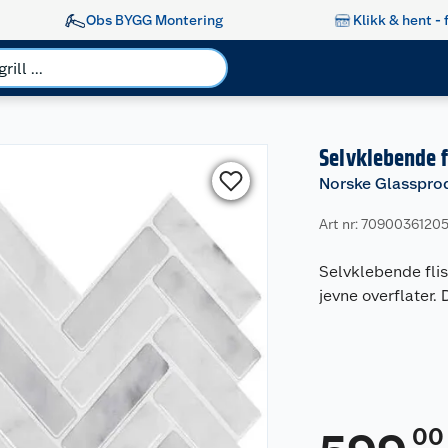
Obs BYGG Montering
Klikk & hent - 
Selvklebende f
Norske Glasspro
Art nr: 7090036120
Selvklebende flis
jevne overflater. 
00