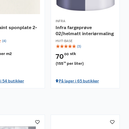
INFRA
int sponplate 2-
Infra fargeprøve
02/helmatt interiørmaling
☆
(
4
)
HVIT-BASE
☆
☆
☆
☆
☆
(
3
)
per m2
stk
00
70
)
(
155
per liter
)
56
 i 54 butikker
På lager i 65 butikker