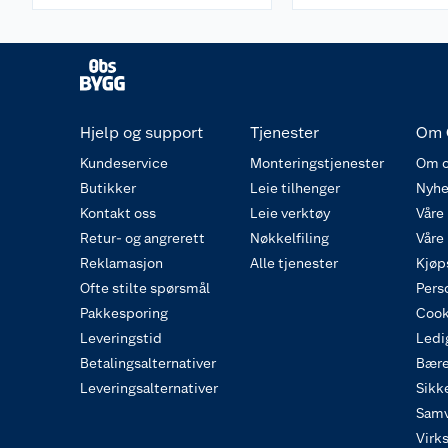
Hjelp og support
Tjenester
Om 
Kundeservice
Monteringstjenester
Om o
Butikker
Leie tilhenger
Nyhe
Kontakt oss
Leie verktøy
Våre
Retur- og angrerett
Nøkkelfiling
Våre
Reklamasjon
Alle tjenester
Kjøp
Ofte stilte spørsmål
Pers
Pakkesporing
Cook
Leveringstid
Ledig
Betalingsalternativer
Bære
Leveringsalternativer
Sikk
Samv
Virk