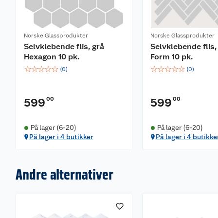
Norske Glassprodukter
Norske Glassprodukter
Selvklebende flis, grå
Selvklebende flis,
Hexagon 10 pk.
Form 10 pk.
☆
☆
☆
☆
☆
☆
☆
☆
☆
☆
(
0
)
(
0
)
00
00
599
599
På lager (6-20)
På lager (6-20)
På lager i 4 butikker
På lager i 4 butikke
Andre alternativer