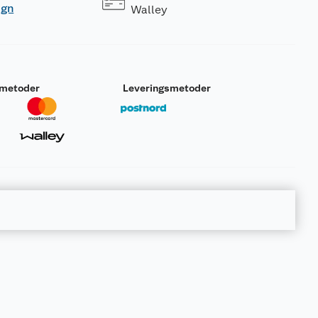
ogn
Walley
smetoder
Leveringsmetoder