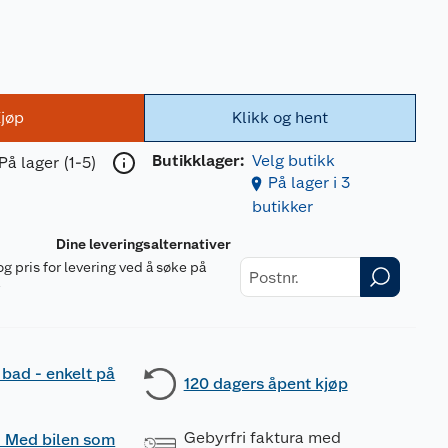
jøp
Klikk og hent
Butikklager:
Velg butikk
På lager (1-5)
På lager i 3
butikker
Dine leveringsalternativer
og pris for levering ved å søke på
r
 bad - enkelt på
120 dagers åpent kjøp
Gebyrfri faktura med
 - Med bilen som