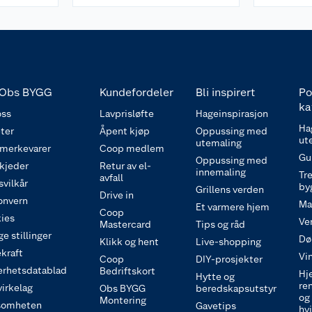
Obs BYGG
Kundefordeler
Bli inspirert
Po
ka
ss
Lavprisløfte
Hageinspirasjon
Ha
ter
Åpent kjøp
Oppussing med
ut
utemaling
 merkevarer
Coop medlem
Gu
Oppussing med
 kjeder
Retur av el-
innemaling
Tre
avfall
svilkår
by
Grillens verden
Drive in
onvern
Ma
Et varmere hjem
Coop
ies
Ve
Mastercard
Tips og råd
e stillinger
Dø
Klikk og hent
Live-shopping
kraft
Vi
Coop
DIY-prosjekter
erhetsdatablad
Bedriftskort
Hj
Hytte og
re
irkelag
Obs BYGG
beredskapsutstyr
og
Montering
somheten
Gavetips
hv