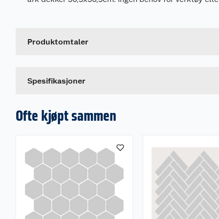
Generelt
Artikkelnummer
Leverandørens artikkelnummer
Produktomtaler
Spesifikasjoner
Ofte kjøpt sammen