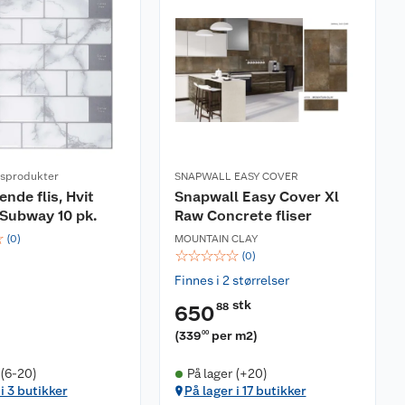
ssprodukter
SNAPWALL EASY COVER
nde flis, Hvit
Snapwall Easy Cover Xl
Subway 10 pk.
Raw Concrete fliser
☆
(
0
)
MOUNTAIN CLAY
☆
☆
☆
☆
☆
(
0
)
Finnes i 2 størrelser
stk
88
650
(
339
per m2
)
00
 (6-20)
På lager (+20)
i 3 butikker
På lager i 17 butikker