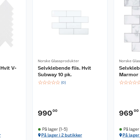
Norske Glassprodukter
Norske Gla
 Hvit V-
Selvklebende flis. Hvit
Selvklebe
Subway 10 pk.
Marmor 
☆
☆
☆
☆
☆
☆
☆
☆
☆
(
0
)
00
00
990
969
På lager (1-5)
På lager
r
På lager i 2 butikker
På lager 