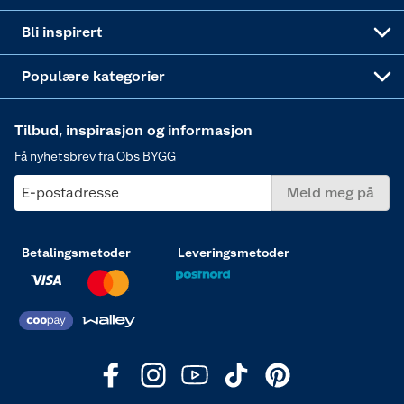
Annonserte varer
Hjem, rengjøring og hvitevarer
Bli inspirert
Varme
Populære kategorier
Tilbud, inspirasjon og informasjon
Få nyhetsbrev fra Obs BYGG
E-postadresse
Meld meg på
Betalingsmetoder
Leveringsmetoder