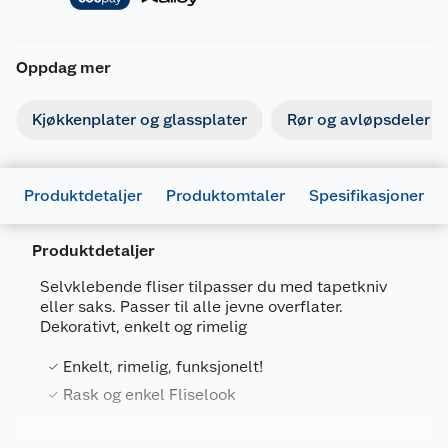
Oppdag mer
Kjøkkenplater og glassplater
Rør og avløpsdeler
Produktdetaljer
Produktomtaler
Spesifikasjoner
Produktdetaljer
Selvklebende fliser tilpasser du med tapetkniv
eller saks. Passer til alle jevne overflater.
Dekorativt, enkelt og rimelig
Generelt
Enkelt, rimelig, funksjonelt!
Artikkelnummer
7090036120523
Rask og enkel Fliselook
Leverandørens artikkelnummer
9405
Forpakningsmål