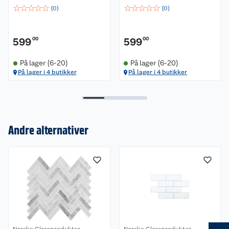
☆
☆
☆
☆
☆
☆
☆
☆
☆
☆
(
0
)
(
0
)
599
00
599
00
På lager (6-20)
På lager (6-20)
På lager i 4 butikker
På lager i 4 butikker
Om oss
Andre alternativer
Kundeservice
Nyheter
Butikker
Våre merkevarer
Kontakt oss
Våre kjeder
Retur- og angrerett
Kjøpsvilkår
Hageinspirasjon