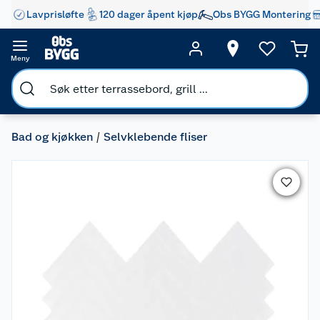
Lavprisløfte
120 dager åpent kjøp
Obs BYGG Montering
Meny
Bad og kjøkken
Selvklebende fliser