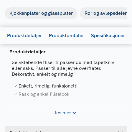
Kjøkkenplater og glassplater
Rør og avløpsdeler
Produktdetaljer
Produktomtaler
Spesifikasjoner
Produktdetaljer
Selvklebende fliser tilpasser du med tapetkniv
eller saks. Passer til alle jevne overflater.
Dekorativt, enkelt og rimelig
Generelt
Enkelt, rimelig, funksjonelt!
Artikkelnummer
7090036120547
Rask og enkel Fliselook
Leverandørens artikkelnummer
9407
Forpakningsmål
Riv av papiret på baksiden og legg rett på vegg
les mer
etter rengjøring av vegg. 1 ark dekker
Bruttovekt
1 kg
30,5x30,5cm. Ingen behov for verktøy eller
Høyde
25 cm
fagfolk