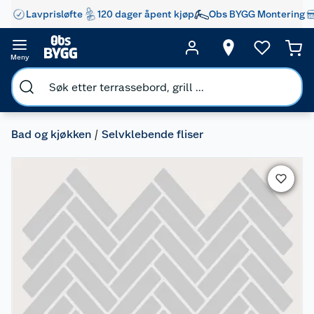
Lavprisløfte
120 dager åpent kjøp
Obs BYGG Montering
Meny
Bad og kjøkken
Selvklebende fliser