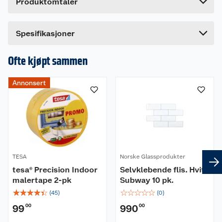
Produktomtaler
Lengde
33 cm
Bredde
33 cm
Dette produktet har ikke fått noen omtale ennå.
Spesifikasjoner
Hvis du kjøper produktet får du invitasjon til å gi
en omtale.
Ofte kjøpt sammen
Annonsert
TESA
Norske Glassprodukter
tesa® Precision Indoor
Selvklebende flis. Hvit
malertape 2-pk
Subway 10 pk.
☆
☆
☆
☆
☆
☆
☆
☆
☆
☆
(
45
)
(
0
)
99
00
990
00