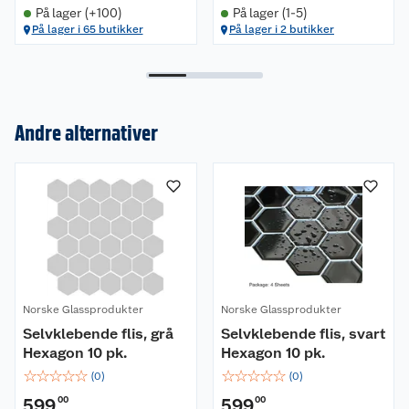
På lager (+100)
På lager (1-5)
På lager i 65 butikker
På lager i 2 butikker
Om oss
Kundeservice
Nyheter
Andre alternativer
Butikker
Våre merkevarer
Kontakt oss
Våre kjeder
Retur- og angrerett
Kjøpsvilkår
Hageinspirasjon
Reklamasjon
Personvern
Lavprisløfte
Oppussing med utemaling
Norske Glassprodukter
Norske Glassprodukter
Selvklebende flis, grå
Selvklebende flis, svart
Ofte stilte spørsmål
Cookies
Åpent kjøp
Oppussing med innemaling
Hexagon 10 pk.
Hexagon 10 pk.
☆
☆
☆
☆
☆
☆
☆
☆
☆
☆
(
0
)
(
0
)
Pakkesporing
Monteringstjenester
Ledige stillinger
Coop medlem
Grillens verden
Hage og utemiljø
599
00
599
00