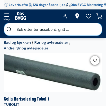
Lavprisløfte
120 dager åpent kjøp
Obs BYGG Montering
Meny
Bad og kjøkken
Rør og avløpsdeler
Andre rør og avløpsdeler
Gelia Rørisolering Tubolit
TUBOLIT