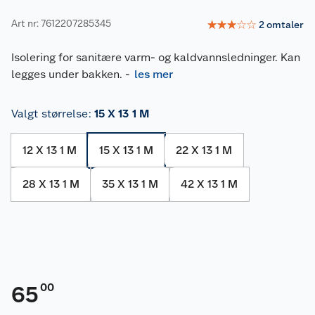
Art nr: 7612207285345
☆
☆
☆
☆
☆
2
omtaler
Isolering for sanitære varm- og kaldvannsledninger. Kan
legges under bakken.
-
les mer
Valgt størrelse
:
15 X 13 1 M
12 X 13 1 M
15 X 13 1 M
22 X 13 1 M
28 X 13 1 M
35 X 13 1 M
42 X 13 1 M
00
65