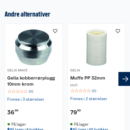
Andre alternativer
Om oss
Kundeservice
Nyheter
Butikker
Våre merkevarer
Kontakt oss
Våre kjeder
GELIA MAKE
GELIA
Retur- og angrerett
Gelia kobberrørplugg
Muffe PP 32mm
Kjøpsvilkår
Hageinspirasjon
10mm krom
HVIT
☆
☆
☆
☆
☆
☆
☆
☆
☆
☆
Reklamasjon
(
0
)
Personvern
(
0
)
Lavprisløfte
Oppussing med utemaling
Finnes i 2 størrelser
Finnes i 3 størrelser
Ofte stilte spørsmål
Cookies
Åpent kjøp
Oppussing med innemaling
36
90
79
90
Pakkesporing
Monteringstjenester
Ledige stillinger
Coop medlem
Grillens verden
Hage og utemiljø
På lager
På lager
På lager i 8 butikker
På lager i 65 butikker