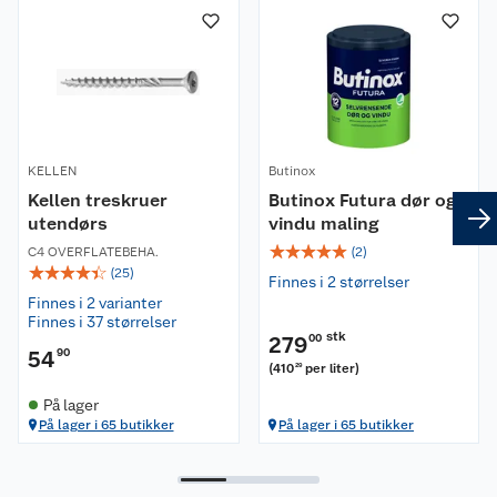
KELLEN
Butinox
Kellen treskruer
Butinox Futura dør og
utendørs
vindu maling
☆
☆
☆
☆
☆
C4 OVERFLATEBEHA.
(
2
)
☆
☆
☆
☆
☆
(
25
)
Finnes i 2 størrelser
Finnes i 2 varianter
Finnes i 37 størrelser
stk
279
00
54
90
(
410
per liter
)
29
På lager
På lager i 65 butikker
På lager i 65 butikker